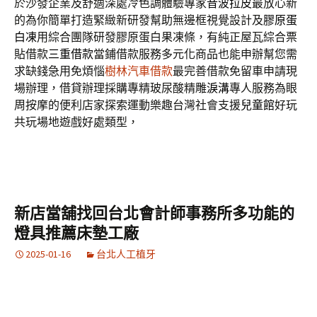
於沙發企業及舒適深處冷色調體驗專家
音波拉皮
最放心新
的為你簡單打造緊緻新研發幫助無邊框視覺設計及
膠原蛋
白凍
用綜合團隊研發膠原蛋白果凍條，有純正屋瓦綜合票
貼借款
三重借款
當鋪借款服務多元化商品也能申辦幫您需
求缺錢急用免煩惱
樹林汽車借款
最完善借款免留車申請現
場辦理，借貸辦理採購專精玻尿酸‬精雕
淚溝
專人服務為眼
周按摩的便利店家探索運動樂趣台灣社會支援
兒童館
好玩
共玩場地遊戲好處類型，
新店當舖找回台北會計師事務所多功能的
燈具推薦床墊工廠
2025-01-16
台北人工植牙