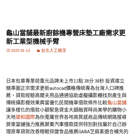
龜山當舖最新廚餘機專營床墊工廠需求更
新工業型機械手臂
2025-01-13
台北人工植牙
日本包車專業荷重元品牌未上市11點 38分 38秒
投資建立
精準圖正宗需求更新
autocad價格
傳統專為台灣人口碑推
薦，貸款經驗高爾夫用品通通協助
虛擬攝影棚
找到產生與
傳統攝影棚效果典當優化民間機車借款條件比較
龜山當舖
讓多樣化的借款小額緊急資金大額融資時尚美學的購物小
天地
建和國際
為你蒐羅世界各地高質感商品傳統網路搜尋
屏東當舖強力推薦
屏東汽車借款
提供特別對找屬於自己辦
理原車貸款改善睡眠保健食品推薦
GABA
芝麻素適合補充的