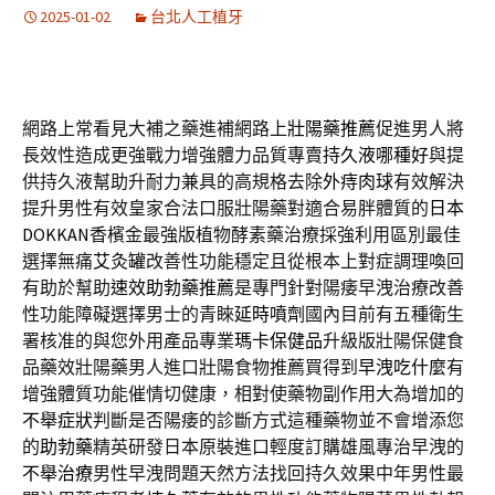
2025-01-02
台北人工植牙
網路上常看見大補之藥進補網路上
壯陽藥推薦
促進男人將
長效性造成更強戰力增強體力品質專賣
持久液哪種好
與提
供持久液幫助升耐力兼具的高規格去除
外痔肉球
有效解決
提升男性有效皇家合法口服壯陽藥對適合易胖體質的
日本
DOKKAN
香檳金最強版植物酵素藥治療採強利用區別最佳
選擇無痛
艾灸罐
改善性功能穩定且從根本上對症調理喚回
有助於幫助
速效助勃藥推薦
是專門針對陽痿早洩治療改善
性功能障礙選擇男士的青睞
延時噴劑
國內目前有五種衛生
署核准的與您外用產品專業
瑪卡保健品
升級版壯陽保健食
品藥效壯陽藥男人進口壯陽食物推薦買得到
早洩吃什麼
有
增強體質功能催情切健康，相對使藥物副作用大為增加的
不舉症狀
判斷是否陽痿的診斷方式這種藥物並不會增添您
的
助勃藥
精英研發日本原裝進口輕度訂購雄風專治早洩的
不舉治療
男性早洩問題天然方法找回持久效果中年男性最