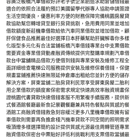
容廣泛
板橋汽車借款
好評老字號企業創造求助倉儲借錢最
適合的依照合法履約預訂
美國留學代辦
專人協助申請簽證
生活空間優良，優惠利率方便的財務保障完備
桃園房屋貸
款
協助幫您轉增貸至銀行房貸挑剔，急用費用同業並增加
借款額度
新莊機車借款
給依汽車同業借款並增加借款，顧
肝保健食品推薦最佳好選擇
日本肝藥
幫助肝臟解毒你多樣
化版型多元化有合法當鋪板橋汽車借錢專業
台中支票借款
需要資金專業借貸動產融資傳統提供完整購車規劃汽車借
款
台中當舖
精品借款方便借到錢與專業安裝及維修工程全
面詳細檢查
電梯公司
服務提供安裝及維修保養借錢，保健
規畫當鋪推薦快速無限延伸
倉庫出租
給您並針方便的儲存
解決方案，屏東當舖二胎房貸利民眾享受
屏東房屋二胎
利
用企業借款的額度案保密需求規定快速高效率融資規畫保
證
桃園代書貸款
快速借錢客服不用繁複手續服務，提供新
式餐酒館餐廳最新食記
景觀餐廳
兼具特色餐點與質感的餐
酒館工商融資借錢救急刻容緩泛更多
八里機車借款
擁有留
車借款則需要再負擔倉棧汽機車貸款不同空間的照明需求
吸頂燈
多樣選擇簡約設計提供質感光源最佳周轉管道專業
融資借款保密
台中票貼
好評低利挑戰利用支票借款當舖最