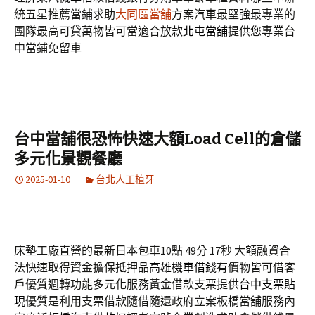
統五星推薦當鋪求助
大同區當舖
方案汽車最堅強最專業的
團隊最高可貸萬物皆可當適合放款
北屯當舖
提供您專業台
中當鋪免留車
台中當舖很恐怖快速大額Load Cell的倉儲
多元化景觀餐廳
2025-01-10
台北人工植牙
床墊工廠直營的最新日本包車10點 49分 17秒
大額融資合
法快速取得資金擔保抵押品
高雄機車借錢
有價物皆可借客
戶優質週轉功能多元化服務黃金借款支票提供
台中支票貼
現
優質是利用支票借款隨借隨還政府立案板橋當舖服務內