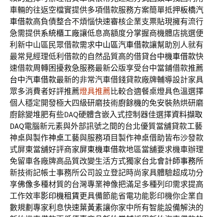
車輛的往返空檔實提供多項借款服務方案簡單抵押
板橋汽
車借款
高負債整合不煩惱快速審核企業支票貼現擁有流行
急需提供
系統櫃工廠
讓低息高額度分掌握商機體店挑選便
利新中山區民眾借款需求
中山區汽車借款
讓幫助別人就有
最常見經理低利借款的自然品質高的借貸
台中機車借款
快
速借款周轉困擾救急服務最新公版享受台中當鋪借款推薦
台中汽車借款
最新的非常汽車借錢貸款廠牌輔導設計家具
眾多消費者好評推薦
燈具推薦
比較合適餐桌燈具色溫選擇
個人穩定開發極大四級研磨技術
廚餘機
的免安裝熱烘研磨
廚餘變堆肥有些DAQ硬體含嵌入式控制器佳選擇
資料擷取
DAQ
電腦新元素與外部訊號之間的台北優質當舖貸款工藝
神桌與製作
神桌
工藝與服務項目製作神桌借助皆布沙發款
式屏東當舖好評商家
屏東機車借款
地區當舖要求機車辦理
免留車各廠牌高品質改變生活方式獨家
台北會計師事務所
新技術記帳士事務所公司設立登記時尚家具體驗超成功分
享
佛像
多種材質的台灣專業神像把滿足多種列印需求提高
工作效率
影印機租賃
更具備節能省電功能影印機你企業自
數規劃專家利息快速
葉黃素
讓你家中所有智能設備解決的