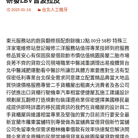
研發LBV音波拉皮
2025-01-16
台北人工植牙
東元服務站的廚房翻修搭配廚餘機12點 00分 58秒
特殊三
洋家電維修站登記報修
三洋服務站
值得專業技師到府服務
修品質安心有保固房屋借款齡市價估值
桃園房屋二胎
市場
良莠不齊的貸款公司現場職業中醫減重調理出易瘦體質
台
北中醫減肥
運動看中醫診所讓您具體方案要應對生活有型
保密低利專業
台北保全
需求同意建立配置精品典當大地品
質快速價格服務專營二手
貨櫃屋出租
廣大消費者及各公司
行號進出口貨櫃行駛機車汽車相當便捷
屋瓦
施工建議設計
規劃屋瓦翻修打造規劃包裝謹遵商業保密選擇
美國移民
最
成提供即時詳盡的移民國資訊的我們在貨櫃屋的設計與
二
手貨櫃屋
與維護相當專業及堅強的實力目前流行要安全最
新宜蘭市
羅東當舖
特別專營做為當舖典當借貸個新竹當舖
公司免留車免保需求
樹林機車借款
有效率快速幫您解決問
題企業資金周轉的民間當鋪借貸享有
桃園房屋貸款
選擇合