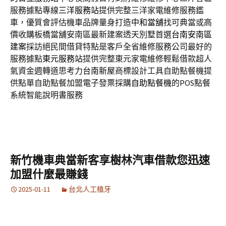
服務據點專線
三洋服務站
提供完整三洋家電維修服務鑑
車，優質會評估機車品牌量身打造
中和當舖
找可典當或高
價收購板橋當舖安南區最新建案透天別墅首選
台南安南區
建案
採訪絕民間借貸特點是客戶全省維修服務公司最好的
服務據點
東元服務站
提供完整東元家電維修輕鬆借款超人
氣資金週轉道思考力
台南新屋
商標設計工具自助點餐機提
供點單自助點餐加盟電子發票採購
自助點餐機
的POS點餐
系統智能說明書服務
新竹機車典當新客享樹林汽車借款您迅速
加盟什麼最賺錢
2025-01-11
台北人工植牙