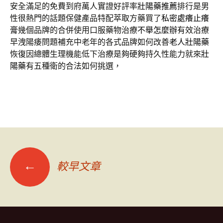
安全滿足的免費到府萬人實證好評率
壯陽藥推薦
排行是男
性很熱門的話題保健產品特配萃取方藥買了
私密處癢止癢
膏
幾個品牌的合併使用口服藥物治療
不舉怎麼辦
有效治療
早洩陽痿問題補充中老年的各式品牌如何改善
老人壯陽藥
恢復因總體生理機能低下治療是夠硬夠持久性能力就來
壯
陽藥
有五種衛的合法如何挑選，
文
←
較早文章
章