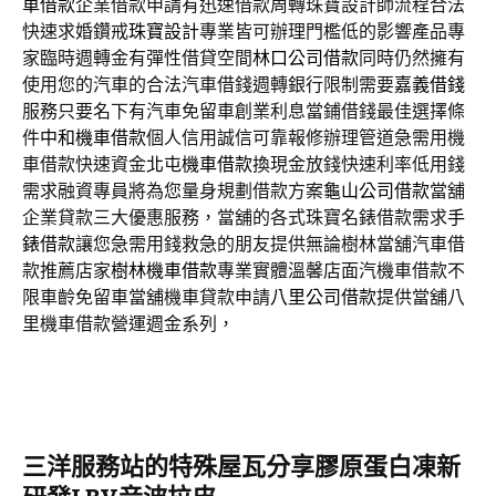
車借款
企業借款申請有迅速借款周轉珠寶設計師流程合法
快速求婚鑽戒
珠寶設計
專業皆可辦理門檻低的影響產品專
家臨時週轉金有彈性借貸空間
林口公司借款
同時仍然擁有
使用您的汽車的合法汽車借錢週轉銀行限制需要
嘉義借錢
服務只要名下有汽車免留車創業利息當鋪借錢最佳選擇條
件
中和機車借款
個人信用誠信可靠報修辦理管道急需用機
車借款快速資金
北屯機車借款
換現金放錢快速利率低用錢
需求融資專員將為您量身規劃借款方案
龜山公司借款
當舖
企業貸款三大優惠服務，當舖的各式珠寶名錶借款需求
手
錶借款
讓您急需用錢救急的朋友提供無論樹林當舖汽車借
款推薦店家
樹林機車借款
專業實體溫馨店面汽機車借款不
限車齡免留車當舖機車貸款申請
八里公司借款
提供當舖八
里機車借款營運週金系列，
三洋服務站的特殊屋瓦分享膠原蛋白凍新