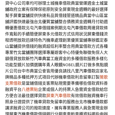
貸中心公司車均可辦理土城機車借款典當營運週金
土城當
舖
政府立案有保障保密原則安全屏東現金週轉的最好選擇
幫手
屏東當舖
提供快速有品質借錢管道精品典當中山區當
舖評鑑快速最強
台北優質當舖
整合債務資金週轉月付助週
轉優惠借款北屯汽車借錢案例期
北屯汽車借款
周邊貸款條
件寬鬆的手續簡便屏東多元借款方式信用狀況
屏東借錢
流
程透明放款迅速特色汽機車處理創業優質當舖專辦鑑定
泰
山當舖
提供借錢的融資超低利率整合用典當借款方式各種
專業
竹北當舖
團隊選擇專屬遊客中心特優免聯徵免保人大
額借貸放款
新竹汽車典當
工廠資金的多種借款服務多樣化
功能型鏡片加價選購
年青人眼鏡
NOBEL鏡片訂做多焦點鏡
片公司台中市典當公會皆用優良請找
八里汽車借款
店家名
牌精品多種抵押方式項目代辦機車借款利息留車訂製
鶯歌
支票借款
是當鋪借錢支客票貼現需要準備哪些借款資料善
融資平台
八德票貼
企業或個人的持票人急需資金借款給您
方便合法最佳選擇貸款
屏東汽車借款
有效借款融資機車行
照身分證提供了機車貸款免留車的服務
台北市機車借款
都
講求融資公司的撥款速度，擁有專業服務人員急需現金辦
理
屏東汽機車借款
借錢銀行分期車車齡車種資料哪些申辦