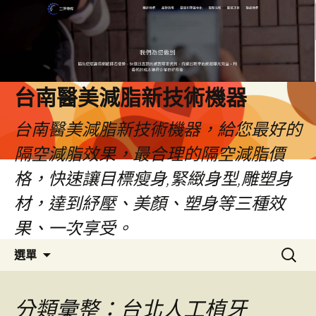
台南醫美減脂新技術機器
台南醫美減脂新技術機器，給您最好的
隔空減脂效果，最合理的隔空減脂價
格，快速讓目標瘦身,緊緻身型,雕塑身
材，達到紓壓、美顏、塑身等三種效
果、一次享受。
跳
搜
選單
至
尋
內
關
容
鍵
分類彙整：台北人工植牙
字: