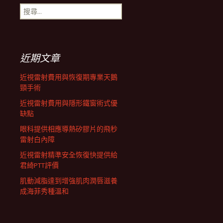
導
搜
尋
覽
關
鍵
字:
列
近期文章
近視雷射費用與恢復期專業天鵝
頸手術
近視雷射費用與隱形鐵窗術式優
缺點
眼科提供相應導熱矽膠片的飛秒
雷射白內障
近視雷射精準安全恢復快提供給
君綺PTT評價
肌動減脂達到增強肌肉潤唇滋養
成海菲秀種溫和