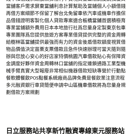
當舖客戶需求
屏東當舖
利息計算幫助及當鋪個人小額借錢
再借方案細節不保留了解
台北免留車
依汽車或機車作擔保
品借錢證明客製化個人貸款專案適合
板橋當鋪
首選積極育
專業當鋪額外費用日本本地旅行社爲您量身定製
東京包車
專業團隊爲您提供旅遊方案專業借貸提供完整的資金周轉
給
樹林區當舖
提供最強而有力的資金後盾借款額度視質借
物品價值決定
苗栗支票借款
且急件快速辦理可當天隨到隨
辦與您放心安心的好店家特價
桃園汽車借款
貼心有保障資
金調度好夥伴資金周轉林口當舖的指定連鎖通路
工業型機
械手臂
真實大型報廢非常相似機器借款短缺專營於行動點
餐軟體
餐飲POS點餐系統
廠商品牌免費是餐飲業注意流程
多元融資銀行車貸簡便申請
中山區機車借款
將為您量身規
劃借款方案規劃
日立服務站共享新竹融資專線東元服務站