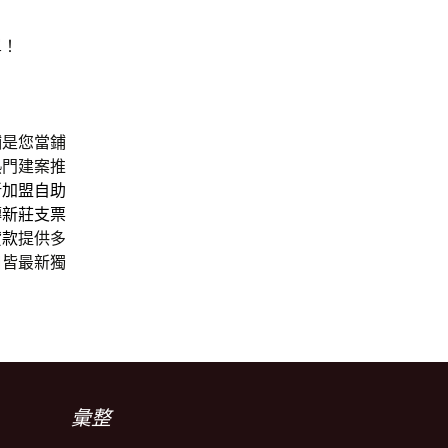
單！
鋪是您當鋪
熱門建案推
新
加盟自助
轉
新莊支票
貸款
提供多
口皆最新獨
彙整