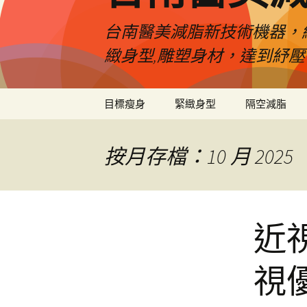
台南醫美減脂新技術機器，
緻身型,雕塑身材，達到紓
跳
目標瘦身
緊緻身型
隔空減脂
至
內
容
按月存檔：10 月 2025
近
視