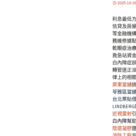
2025-10-2
利息最低
信貸及房
等金融機
務維修據
乾眼症治
救急站資
白內障症
轉管道正
律上的相
屏東當舖
苓雅區當
台北票貼
LINDBERG
近視雷射
白內障
幫
陰道凝膠
消防工程