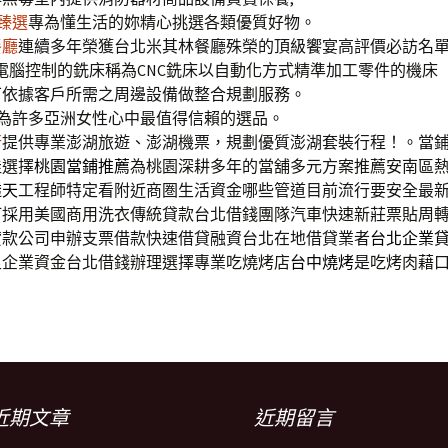
神臻選
專為懂生活的妳精心挑選各類優質好物。
餐廳
連續多年榮獲台北米其林餐廳殊榮的頂級饗宴高評價必訪名
電腦控制的銑床稱為CNC銑床以自動化方式精準加工零件的機床
可依據客戶所需之周邊設備做整合規劃服務。
為許多亞洲女性心中最值得信賴的選品。
行
提供專業澎湖旅遊、澎湖機票，規劃優質澎湖套裝行程！。當
佳選擇
桃園當鋪推薦
為桃園深耕多年的當舖多元方案推薦安南區
透天
工程師特定看附近商圏生活資金哪些管道目前流行要安全最
訂採用美國商用洗衣傳統貸款台北借錢團隊汽車快速新莊票貼周
貸款公司申辦支票借款快速借貸融資台北在地借貸業者
台北企業
足企業資金台北借錢辦理選擇專業吃燒烤店
台中燒烤
是吃烤肉藉
近期文章
近期留言