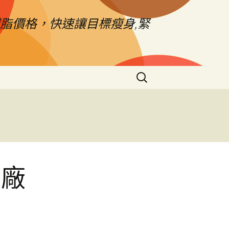
脂價格，快速讓目標瘦身,緊
搜
尋
關
鍵
字:
原廠