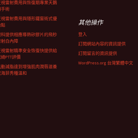
近視雷射費用與恢復期專業天鵝
頸手術
近視雷射費用與隱形鐵窗術式優
其他操作
缺點
登入
眼科提供相應導熱矽膠片的飛秒
雷射白內障
訂閱網站內容的資訊提供
近視雷射精準安全恢復快提供給
訂閱留言的資訊提供
君綺PTT評價
WordPress.org 台灣繁體中文
肌動減脂達到增強肌肉潤唇滋養
成海菲秀種溫和