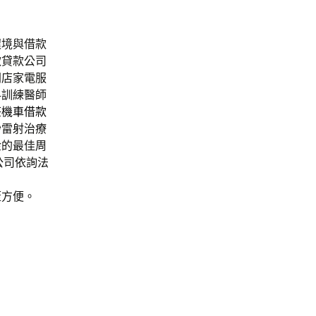
環境與借款
款貸款公司
開店家電服
科訓練醫師
莊機車借款
秒雷射治療
金的最佳周
公司依詢法
蓋方便。