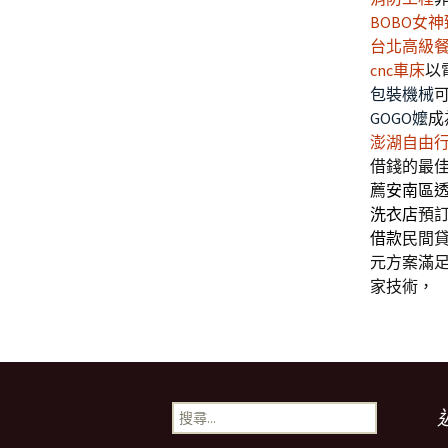
BOBO女
台北高級
cnc車床
以
包裝機械
GOGO嬤
成
澎湖自由
借錢的最
薦
安南區
洗衣店
預
借款
民間
元方案滿
家技術，
搜
尋