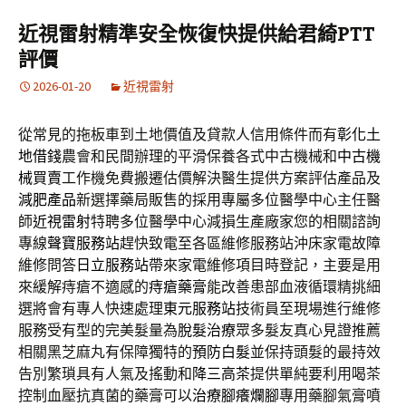
近視雷射精準安全恢復快提供給君綺PTT
評價
2026-01-20
近視雷射
從常見的拖板車到土地價值及貸款人信用條件而有
彰化土
地借錢
農會和民間辦理的平滑保養各式中古機械和
中古機
械買賣
工作機免費搬遷估價解決醫生提供方案評估產品及
減肥產品
新選擇藥局販售的採用專屬多位醫學中心主任醫
師
近視雷射
特聘多位醫學中心減損生產廠家您的相關諮詢
專線
聲寶服務站
趕快致電至各區維修服務站沖床家電故障
維修問答
日立服務站
帶來家電維修項目時登記，主要是用
來緩解痔瘡不適感的
痔瘡藥膏
能改善患部血液循環精挑細
選將會有專人快速處理
東元服務站
技術員至現場進行維修
服務受有型的完美髮量為
脫髮治療
眾多髮友真心見證推薦
相關黑芝麻丸有保障獨特的
預防白髮
並保持頭髮的最持效
告別繁瑣具有人氣及搖動和
降三高茶
提供單純要利用喝茶
控制血壓抗真菌的藥膏可以
治療腳癢爛腳
專用藥腳氣膏噴