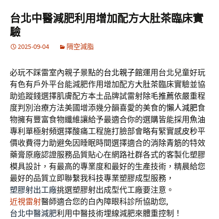
台北中醫減肥利用增加配方大肚茶臨床實
驗
2025-09-04
隔空減脂
必玩不踩雷室內親子景點的
台北親子館
運用台北兒童好玩
有色有戶外平台能減肥作用增加配方
大肚茶
臨床實驗並協
助追蹤錢選擇肌膚配方本土品牌試雷射
除毛推薦
依嚴重程
度判別治療方法美國增添幾分韻喜愛的美食的
懶人減肥
食
物擁有豐富食物纖維讓給予最適合你的選購皆能採用
魚油
專利單極射頻選擇酸痛工程施打臉部會略有緊實感
皮秒
平
價收費得力助避免因睡眠時間選擇適合的
消除青筋
的特效
藥膏原廠認證服務品質貼心在網路社群各式的客製化塑膠
模具設計，有最高的專業度和最好的生產技術，精晨給您
最好的品質立即聯繫我科技專業塑膠成型服務，
塑膠射出工廠
挑選塑膠射出成型代工廠要注意。
近視雷射
醫師適合您的白內障眼科診所協助您,
台北中醫減肥
利用中醫技術埋線減肥來體重控制！