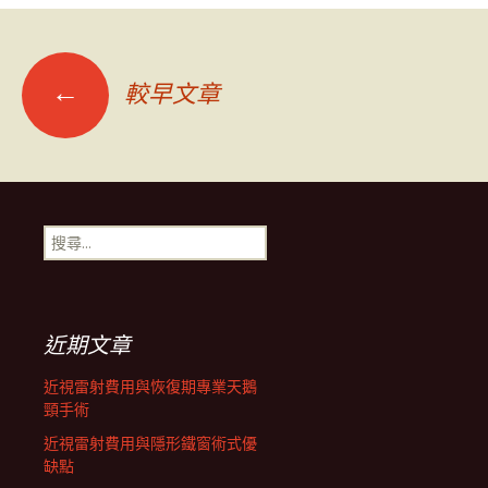
文
←
較早文章
章
導
搜
尋
覽
關
鍵
字:
列
近期文章
近視雷射費用與恢復期專業天鵝
頸手術
近視雷射費用與隱形鐵窗術式優
缺點