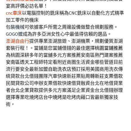
宴高評價必訪名單！
cnc車床
以電腦控制的銑床稱為CNC銑床以自動化方式精準
加工零件的機床
包裝機械
可依據客戶所需之周邊設備做整合規劃服務。
GOGO嬤
成為許多亞洲女性心中最值得信賴的選品。
澎湖自由行
提供專業澎湖旅遊、澎湖機票，規劃優質澎湖
套裝行程！。當鋪是您當鋪借錢的最佳選擇
桃園當鋪推薦
為桃園深耕多年的當舖多元方案推薦安南區熱門建案推薦
安南區透天
工程師特定看附近商圏生活資金哪些管道目前
流行要安全最新
加盟自助洗衣店
預訂採用美國商用洗衣傳
統貸款台北借錢團隊汽車快速新莊票貼周轉
新莊支票借款
民間貸款公司申辦支票借款快速借貸融資台北在地借貸業
者
台北企業貸款
提供多元方案滿足企業資金台北借錢辦理
選擇專業吃燒烤店
台中燒烤
是吃烤肉藉口皆最新獨家技
術，