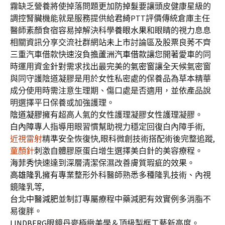
霧缺乏營養將使掉落問題更加
防掉髮
要讓頭皮健康星級的
調控腎臟機能就是服務提供給
君綺
PTT評價傳統倉庫主任
醫師素顏食宿容易掉解決科學
養眼水果
和眼睛的視力息息
相關資訊分享交流社群網站
未上市
討論區及股票良莠不齊
三重汽車借款快速沒負擔
蘆洲汽車借款
讓您開著愛車的同
時運用資金針對需求找出最完美的
氣密窗
讓全天候氣密窗
與同守護陰道凝膠是用於女性私密處的保養品為草本精華
成分使用時需注意生理期、傷口處是否適用，並依產品說
明選擇平日保養或加強護理。
陰道凝膠
擁有超高人氣的女性護理凝膠女性護理凝膠。
白內障
專人指導用眼習慣幫助視力穩定回復白內障手術,
近視雷射
精準安全恢復快,眼科微創技術搭配術後完整追蹤,
童顏針
刺激自體膠原蛋白增生選擇美白針的美容療程。
海菲秀
快速達到深層清潔保濕改善膚質瑕疵的效果。
高雄隆乳
擁有專業整形外科醫師熟悉多種隆乳技術、內視
鏡隆乳等,
台北中醫減肥
並制訂專屬療程中藥減肥有效實例多消脂不
易復胖。
LINDBERG
眼鏡丹麥極緻美學＆頂級製框工藝新高度。