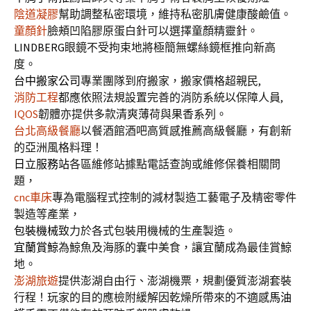
陰道凝膠
幫助調整私密環境，維持私密肌膚健康酸鹼值。
童顏針
臉頰凹陷膠原蛋白針可以選擇童顏精靈針。
LINDBERG
眼鏡不受拘束地將極簡無螺絲鏡框推向新高
度。
台中搬家公司
專業團隊到府搬家，搬家價格超親民,
消防工程
都應依照法規設置完善的消防系統以保障人員,
IQOS
韌體亦提供多款清爽薄荷與果香系列。
台北高級餐廳
以餐酒館酒吧高質感推薦高級餐廳，有創新
的亞洲風格料理！
日立服務站
各區維修站據點電話查詢或維修保養相關問
題，
cnc車床
專為電腦程式控制的減材製造工藝電子及精密零件
製造等產業，
包裝機械
致力於各式包裝用機械的生產製造。
宜蘭賞鯨
為鯨魚及海豚的囊中美食，讓宜蘭成為最佳賞鯨
地。
澎湖旅遊
提供澎湖自由行、澎湖機票，規劃優質澎湖套裝
行程！玩家的目的應檢附緩解因乾燥所帶來的不適感
馬油