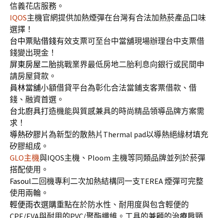
信義花店服務。
IQOS
主機官網提供加熱煙彈在台灣有合法加熱菸產品口味
選擇！
台中票貼借錢
有效支票可至台中當舖現場辦理台中支票借
錢變出現金！
屏東房屋二胎
挑戰業界最低房地二胎利息向銀行或民間申
請房屋貸款。
員林當舖
小額借貸平台為彰化合法當鋪支客票借款、借
錢、融資首選。
台北廚具
打造機能與質感兼具的時尚精品領導品牌方案需
求！
導熱矽膠片
為新型的散熱片Thermal pad以導熱絕緣材填充
矽膠組成。
GLO主機
與IQOS主機、Ploom 主機等同類品牌並列於菸彈
搭配使用。
Fasoul
二回機專利二次加熱結構同一支TEREA 煙彈可完整
使用兩輪。
輕便雨衣
選購重點在於防水性、耐用度與包含輕便的
CPE/EVA與耐用的PVC/聚酯纖維。工具的兼顧的
治療肩頸