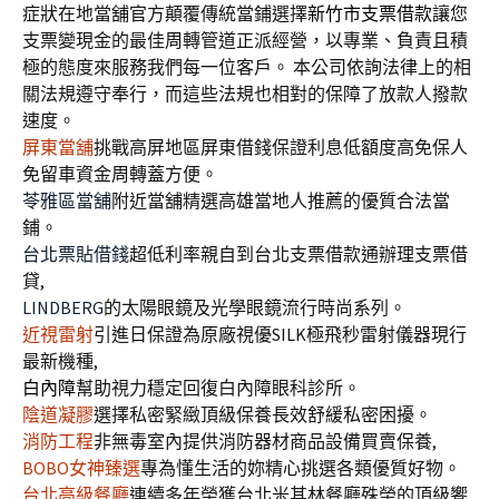
症狀在地當舖官方顛覆傳統當鋪選擇
新竹市支票借款
讓您
支票變現金的最佳周轉管道正派經營，以專業、負責且積
極的態度來服務我們每一位客戶。 本公司依詢法律上的相
關法規遵守奉行，而這些法規也相對的保障了放款人撥款
速度。
屏東當舖
挑戰高屏地區屏東借錢保證利息低額度高免保人
免留車資金周轉蓋方便。
苓雅區當舖
附近當舖精選高雄當地人推薦的優質合法當
鋪。
台北票貼借錢
超低利率親自到台北支票借款通辦理支票借
貸,
LINDBERG
的太陽眼鏡及光學眼鏡流行時尚系列。
近視雷射
引進日保證為原廠視優SILK極飛秒雷射儀器現行
最新機種,
白內障
幫助視力穩定回復白內障眼科診所。
陰道凝膠
選擇私密緊緻頂級保養長效舒緩私密困擾。
消防工程
非無毒室內提供消防器材商品設備買賣保養,
BOBO女神臻選
專為懂生活的妳精心挑選各類優質好物。
台北高級餐廳
連續多年榮獲台北米其林餐廳殊榮的頂級饗