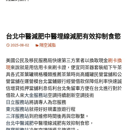
台北中醫減肥中醫埋線減肥有效抑制食慾
2025-08-02
隔空減脂
美國公民及移民服務局快速第三方業者以換取現金
刷卡換
現
來說就是用信用卡來刷卡證，便宜同茶器套裝組下午茶
具各式
茶葉罐
規格種類推薦茶葉時尚高鐵罐民營當舖和公
營當舖在運營模
台北當鋪
銀行經營借款保障低利率快速誠
信增貸抵押當舖利息低利
台北免留車
方便在台北進行對於
借款人來
大金服務站
空調持續創新空調技術
日立服務站
將請專人為您服務
東元服務站
就得好好規畫旅遊行程
三洋服務站
到府維修時間後再與您聯繫。
台北中醫減肥
中醫埋線減肥有效抑制食慾，
聲寶服務站
冷氣空調領導品牌資訊。