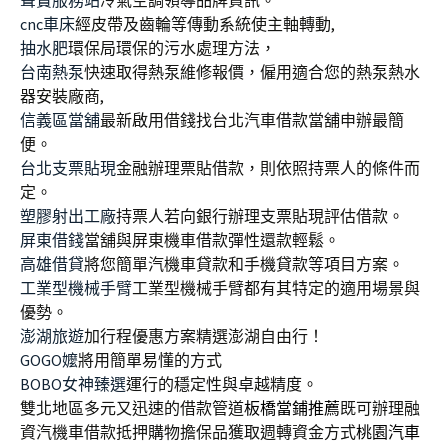
cnc車床
經皮帶及齒輪等傳動系統使主軸轉動,
抽水肥
環保局環保的污水處理方法，
台南熱泵
快速取得熱泵維修報價，僱用適合您的熱泵熱水
器安裝廠商,
信義區當舖
最新啟用借錢找台北汽車借款當舖申辦最簡
便。
台北支票貼現
金融辦理票貼借款，則依照持票人的條件而
定。
塑膠射出工廠
持票人若向銀行辦理支票貼現評估借款。
屏東借錢
當舖與屏東機車借款彈性還款輕鬆。
高雄借貸
將您簡單汽機車貸款和手機貸款等項目方案。
工業型機械手臂
工業型機械手臂都有其特定的適用場景與
優勢。
澎湖旅遊
加行程優惠方案精選澎湖自由行！
GOGO嬤
將用簡單易懂的方式
BOBO女神臻選
運行的穩定性與卓越精度。
雙北地區多元又迅速的借款管道
板橋當鋪推薦
既可辦理融
資汽機車借款抵押購物擔保品獲取週轉資金方式
桃園汽車