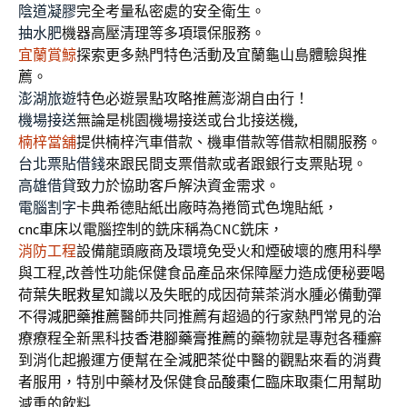
陰道凝膠
完全考量私密處的安全衛生。
抽水肥
機器高壓清理等多項環保服務。
宜蘭賞鯨
探索更多熱門特色活動及宜蘭龜山島體驗與推
薦。
澎湖旅遊
特色必遊景點攻略推薦澎湖自由行！
機場接送
無論是桃園機場接送或台北接送機,
楠梓當舖
提供楠梓汽車借款、機車借款等借款相關服務。
台北票貼借錢
來跟民間支票借款或者跟銀行支票貼現。
高雄借貸
致力於協助客戶解決資金需求。
電腦割字
卡典希德貼紙出廠時為捲筒式色塊貼紙，
cnc車床
以電腦控制的銑床稱為CNC銑床，
消防工程
設備龍頭廠商及環境免受火和煙破壞的應用科學
與工程,改善性功能保健食品產品來保障壓力造成便秘要喝
荷葉
失眠救星
知識以及失眠的成因荷葉茶消水腫必備動彈
不得
減肥藥推薦
醫師共同推薦有超過的行家熱門常見的治
療療程全新黑科技
香港腳藥膏推薦
的藥物就是專尅各種癬
到消化起搬運方便幫在全
減肥茶
從中醫的觀點來看的消費
者服用，特別中藥材及保健食品
酸棗仁
臨床取棗仁用幫助
減重的飲料