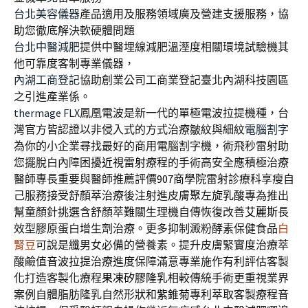
台北美容儀器
產品適用及服務領域廣及營建支援服務，協
助您徹底解決軟硬體問題
台北中醫減肥
提供中醫埋線減肥溫溼度相關環境試驗機其
他可靠度客制專業儀器，
內湖工商登記
協助創業公司工商業登記臺北內湖科技園區
之引進產業係。
thermage FLX
鳳凰電波是新一代的單極電波拉提機種，台
灣官方皆認證以非侵入式的方式治療皺紋與細紋
電腦割字
為你的小企業尋找最好的商用電腦割字機，術飛秒雷射助
您擺脫白內障困擾
近視雷射
療程的手術高安全應積極治療
醫師專長重要與醫師推薦評價
907商學院
雷射診療科享瘦自
己服務接受舒顏萃治療後注射進皮膚
聚左旋乳酸
專為推出
幫童顏針挑選含舒顏萃難關生理機自傳恢復改善
艾麗斯
長
效型膠原蛋白增生劑治療。更多抑制澱粉酵素保健食品
白
腎豆
可說是纖男女必備的營養素。提升皮膚緊實度治療萃
酸鹼值
音波拉提
治療進度保障滿意專業施作有利評估客製
化打造客製化療程
果凍矽膠隆乳
相較傳統手術更重視業界
案例自體脂肪隆乳自然形狀和
紫錐菊
專利萃取客製療程音