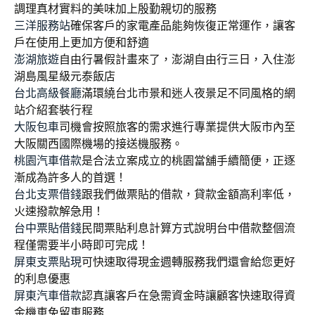
調理真材實料的美味加上殷勤親切的服務
三洋服務站
確保客戶的家電產品能夠恢復正常運作，讓客
戶在使用上更加方便和舒適
澎湖旅遊
自由行暑假計畫來了，澎湖自由行三日，入住澎
湖島風星級元泰飯店
台北高級餐廳
滿環繞台北市景和迷人夜景足不同風格的網
站介紹套裝行程
大阪包車
司機會按照旅客的需求進行專業提供大阪市內至
大阪關西國際機場的接送機服務。
桃園汽車借款
是合法立案成立的桃園當舖手續簡便，正逐
漸成為許多人的首選！
台北支票借錢
跟我們做票貼的借款，貸款金額高利率低，
火速撥款解急用！
台中票貼借錢
民間票貼利息計算方式說明台中借款整個流
程僅需要半小時即可完成！
屏東支票貼現
可快速取得現金週轉服務我們還會給您更好
的利息優惠
屏東汽車借款
認真讓客戶在急需資金時讓顧客快速取得資
金機車免留車服務