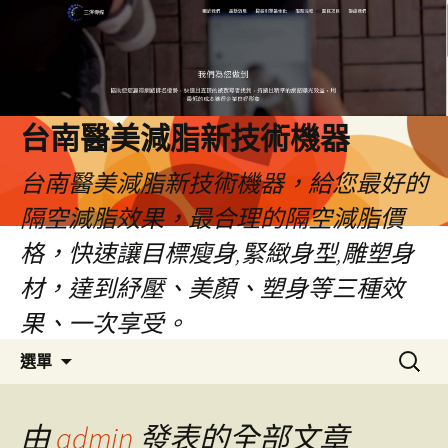
台南醫美減脂新技術機器
台南醫美減脂新技術機器，給您最好的
隔空減脂效果，最合理的隔空減脂價
格，快速讓目標瘦身,緊緻身型,雕塑身
材，達到紓壓、美顏、塑身等三種效
果、一次享受。
跳
搜
選單
至
尋
內
關
容
鍵
由
admin
發表的全部文章
字: