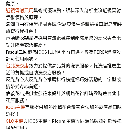
健康，
近視雷射費用
與術式優缺點、眼科深入剖析主流近視雷射
手術價格與原理，
澎湖自由行
保證出團專區.澎湖東海生態體驗機車環島套裝
旅遊行程推薦！
電動曬衣架品牌
採用直流電機控制能滿足您的需求專業電
動升降曬衣架推薦。
Fasoul二回機
為IQOS ILUMA 平替首選，專為TEREA煙彈設
計可使用兩次。
台北洗衣店
致力於提供高品質的洗衣服務，乾洗店推薦生
活的負擔或自助洗衣店服務！
反光背心
大反光背心推薦排行榜選輕巧好活動的工字型或
揹帶式背心首選。
信義花店
提供金莎花束設計與網路花禮訂購零時差台北市
花店服務。
IQOS主機
官網提供加熱煙彈在台灣有合法加熱菸產品口味
選擇！
GLO主機
與IQOS主機、Ploom 主機等同類品牌並列於菸彈
搭配使用。