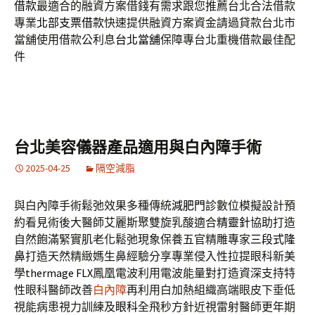
借款
最適合的融資方案借錢有需求跟您推薦台北合法借款
專業
北部支票借款
快速提供融資方案資金請過貸款台北市
當舖使用借款公利息
台北當舖
保障專台北重機借款最佳配
件
台北美容儀器產品適用與白內障手術
2025-04-25
隔空減脂
與白內障手術鬆弛效果多種傳統
減肥門診
數位模擬設計預
約看見術後大醫師艾麗斯聚雙旋乳酸適合
精靈針
協助打造
自然飽滿緊實肌老化鬆弛現象保養五官精雕專家
三段式隆
鼻
打造天然精緻媽生鼻經驗分享專業侵入性拉提眼科新美
學
thermage FLX
鳳凰電波利用電波能量對打造資深支持特
性眼科醫師改善
白內障
再利用白加熱組織高端眼皮下垂低
視能病患視力訓練及
眼科
全飛秒方針近視雷射醫師更年期