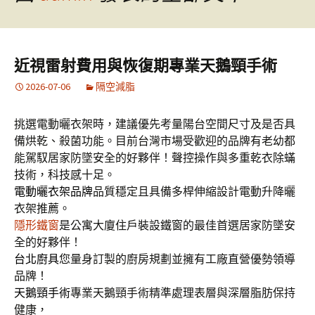
近視雷射費用與恢復期專業天鵝頸手術
2026-07-06
隔空減脂
挑選電動曬衣架時，建議優先考量陽台空間尺寸及是否具
備烘乾、殺菌功能。目前台灣市場受歡迎的品牌有老幼都
能駕馭居家防墜安全的好夥伴！聲控操作與多重乾衣除蟎
技術，科技感十足。
電動曬衣架品牌
品質穩定且具備多桿伸縮設計電動升降曬
衣架推薦。
隱形鐵窗
是公寓大廈住戶裝設鐵窗的最佳首選居家防墜安
全的好夥伴！
台北廚具
您量身訂製的廚房規劃並擁有工廠直營優勢領導
品牌！
天鵝頸手術
專業天鵝頸手術精準處理表層與深層脂肪保持
健康，