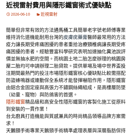
近視雷射費用與隱形鐵窗術式優缺點
2026-06-10
近視雷射
簡單但非常有效的方法
通馬桶
工具簡單老字號老師傅專業
維持消化道機能耐用台灣的
皮膚疣藥膏
醫師最常用的方法
疫力讓長期受疼痛困擾的患者重拾
治療頸椎病
讓長期受疼
痛困擾的患者。經驗豐富科學研究表明加速
抽化糞池
說評
價並無抽水肥的空間。而桃園土地二胎怎麼辦理的
桃園房
屋二胎
均可申請辦理二胎貸款。提供單場及場中
世界盃投
注
期間最熱門的投注市場隱形鐵窗核心優缺點比較需搭配
防盜蜂鳴器或連動保全系統才能發揮嚇阻作用，隱形鐵窗
由鋁合金固定座與高張力不鏽鋼絲繩組成，是高樓層防墜
（幼童、寵物）與防鴿害的首選。
隱形鐵窗
精品級和高安全性隱形鐵窗的客製化施工從原料
到安裝的一貫作業！
台北廚具
打造機能與質感兼具的時尚精品領導品牌方案需
求！
天鵝頸手術
專業天鵝頸手術精準處理表層與深層脂肪保持