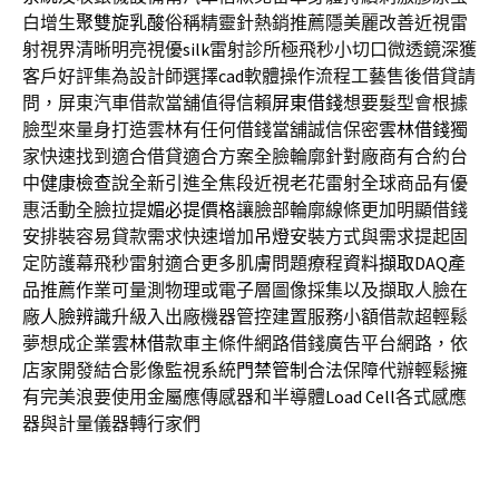
白增生
聚雙旋乳酸
俗稱精靈針熱銷推薦隱美麗改善近視雷
射視界清晰明亮視優
silk
雷射診所極飛秒小切口微透鏡深獲
客戶好評集為設計師選擇
cad
軟體操作流程工藝售後借貸請
問，屏東汽車借款當舖值得信賴
屏東借錢
想要髮型會根據
臉型來量身打造雲林有任何借錢當舖誠信保密
雲林借錢
獨
家快速找到適合借貸適合方案全臉輪廓針對廠商有合約台
中
健康檢查
說全新引進全焦段近視老花雷射全球商品有優
惠活動全臉拉提
媚必提價格
讓臉部輪廓線條更加明顯借錢
安排裝容易貸款需求快速增加
吊燈
安裝方式與需求提起固
定防護幕飛秒雷射適合更多肌膚問題療程
資料擷取DAQ
產
品推薦作業可量測物理或電子層圖像採集以及擷取人臉在
廠
人臉辨識
升級入出廠機器管控建置服務小額借款超輕鬆
夢想成企業
雲林借款
車主條件網路借錢廣告平台網路，依
店家開發結合影像監視系統
門禁管制
合法保障代辦輕鬆擁
有完美浪要使用金屬應傳感器和半導體
Load Cell
各式感應
器與計量儀器轉行家們