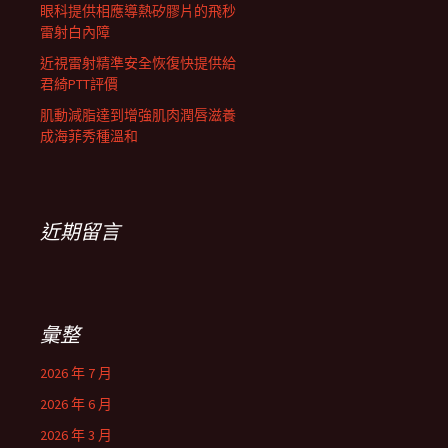
眼科提供相應導熱矽膠片的飛秒
雷射白內障
近視雷射精準安全恢復快提供給
君綺PTT評價
肌動減脂達到增強肌肉潤唇滋養
成海菲秀種溫和
近期留言
彙整
2026 年 7 月
2026 年 6 月
2026 年 3 月