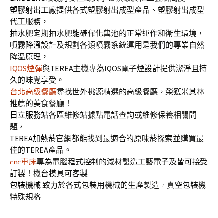
塑膠射出工廠
提供各式塑膠射出成型產品、塑膠射出成型
代工服務，
抽水肥
定期抽水肥能確保化糞池的正常運作和衛生環境，
噴霧降溫
設計及規劃各類噴霧系統運用是我們的專業自然
降溫原理，
IQOS煙彈
與TEREA主機專為IQOS電子煙設計提供潔淨且持
久的味覺享受。
台北高級餐廳
尋找世外桃源精選的高級餐廳，榮獲米其林
推薦的美食餐廳！
日立服務站
各區維修站據點電話查詢或維修保養相關問
題，
TEREA加熱菸
官網都能找到最適合的原味菸探索並購買最
佳的TEREA產品。
cnc車床
專為電腦程式控制的減材製造工藝電子及皆可接受
訂製！機台模具可客製
包裝機械
致力於各式包裝用機械的生產製造，真空包裝機
特殊規格