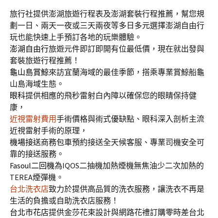
旅行社提供澎湖旅遊行程表及澎湖套裝行程推薦，幫您規
劃一日、兩天一夜或三天兩夜等多日多元選擇澎湖自由行
玩也能快速上手預訂各地的玩樂體驗。
澎湖自由行
旅遊元件即訂即開有位最低價，現在就出發與
套裝旅遊行程推薦！
龜山島賞鯨
來訪宜蘭海域的最佳季節，搭乘專業賞鯨船龜
山島海域生態。
眼科
提供相應的飛秒雷射白內障以確保您的眼睛保持健
康，
近視雷射費用
手術價格與術式優缺點、眼科深入剖析主流
近視雷射手術的原理，
機場接送
商務包車預約接送全天候客服、專業司機安全可
靠的接送服務。
Fasoul二回機
為IQOS二抽機加熱煙機無焦油少二次加熱的
TEREA煙彈機。
台北洗衣店
致力於提供高品質的洗衣服務，讓洗衣不再是
生活的負擔或自助洗衣店服務！
台北市花店
提供金莎花束設計與網路花禮訂購零時差台北