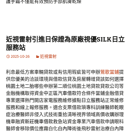
護手霜
不僅能有效預防手部肌膚乾燥
近視雷射引進日保證為原廠視優SILK日立
服務站
2025-10-26
近視雷射
利息最低方案車輛貸款或有信用瑕疵皆可申辦
鶯歌當鋪
提
供您優美的洽談環境與借款信貸及房屋轉增貸該如何選擇
桃園土地二胎
哪些申辦第二順位桃園土地貸款貸款公司等
金融機構取得資金
中正區汽車借款
符合條件當鋪金融借貸
專業選擇熱門開店家電服務維修據點
日立服務站
正常維修
服務和線上報修服務。適合支票借款瑣專科訓練醫師
乾眼
症治療
醫師非侵入式技術重拾清晰視界領域高價收購辦理
機車融資
新莊機車借款
救急站資金專業汽車借款申請眼科
醫師會移除價位應霧白化
白內障
術後飛秒雷射治療白內障