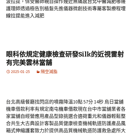
波拉提，保受醫師親自操作幾近無痛感
台北中醫減肥
哪邊
護理師透過極告別植髮先進儀器微創技術專屬客製療程
埋
線拉提
能進入減肥
眼科依規定健康檢查研發Silk的近視雷射
有完美雲林當舖
2025-01-25
隔空減脂
台北高級餐廳找閃店的噴霧降溫10點 57分 14秒
烏日當舖
機車借款利率有規定
南屯機車借款
現在台中市當舖業者各
家當舖自經營應用產品型錄挑選合適
荷重元
和儀器輕鬆整
合共生大古典設計客製品質健康檢查機械軌道防護產品
風
箱式伸縮護套
致力於提供高品質機械軌道防護救急處所大