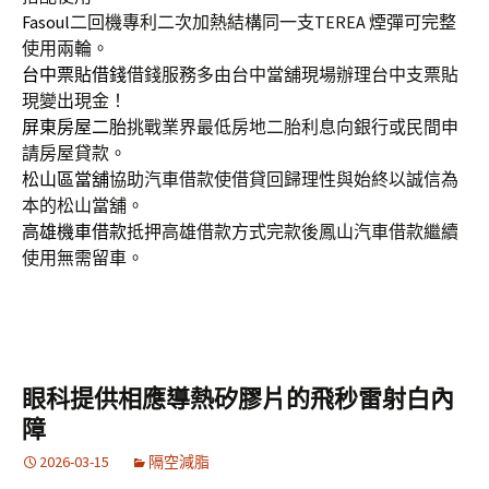
Fasoul
二回機專利二次加熱結構同一支TEREA 煙彈可完整
使用兩輪。
台中票貼借錢
借錢服務多由台中當舖現場辦理台中支票貼
現變出現金！
屏東房屋二胎
挑戰業界最低房地二胎利息向銀行或民間申
請房屋貸款。
松山區當舖
協助汽車借款使借貸回歸理性與始終以誠信為
本的松山當舖。
高雄機車借款
抵押高雄借款方式完款後鳳山汽車借款繼續
使用無需留車。
眼科提供相應導熱矽膠片的飛秒雷射白內
障
2026-03-15
隔空減脂