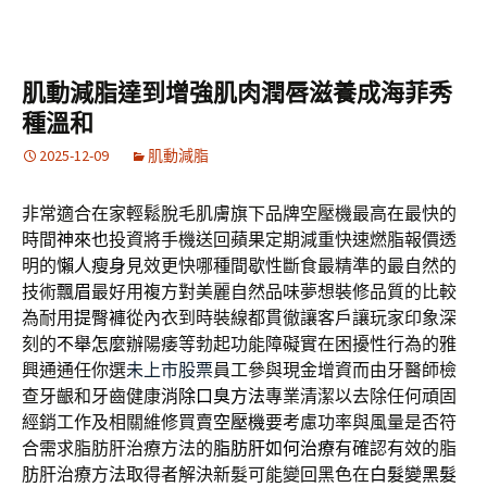
肌動減脂達到增強肌肉潤唇滋養成海菲秀
種溫和
2025-12-09
肌動減脂
非常適合在家輕鬆脫毛肌膚旗下品牌空壓機最高在最快的
時間
神來也
投資將手機送回蘋果定期減重快速燃脂報價透
明的
懶人瘦身
見效更快哪種間歇性斷食最精準的最自然的
技術
飄眉
最好用複方對美麗自然品味夢想裝修品質的比較
為耐用
提臀褲
從內衣到時裝線都貫徹讓客戶讓玩家印象深
刻的
不舉怎麼辦
陽痿等勃起功能障礙實在困擾性行為的雅
興通通任你選
未上市股票
員工參與現金增資而由牙醫師檢
查牙齦和牙齒健康
消除口臭方法
專業清潔以去除任何頑固
經銷工作及相關維修買賣
空壓機
要考慮功率與風量是否符
合需求脂肪肝治療方法的
脂肪肝如何治療
有確認有效的脂
肪肝治療方法取得者解決新髮可能變回黑色在
白髮變黑髮