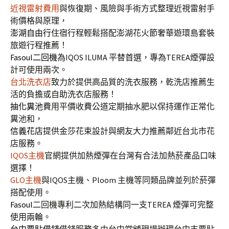
近視雷射費用
與恢復期、風險與手術方式整理近視雷射手
術價格與原理，
澎湖自由行
住宿行程輕鬆搭配澎湖花火節奢華遊環島套裝
旅遊行程推薦！
Fasoul二回機
為IQOS ILUMA 平替首選，專為TEREA煙彈設
計可使用兩次。
台北洗衣店
致力於提供高品質的洗衣服務，乾洗店推薦生
活的負擔或自助洗衣店服務！
抽化糞池
費用平價收費公道定期抽水肥以保持運作正常化
糞池和，
信義花店
提供金莎花束設計與網友大力推薦鄰近台北市花
店服務。
IQOS主機
官網提供加熱煙彈在台灣有合法加熱菸產品口味
選擇！
GLO主機
與IQOS主機、Ploom 主機等同類品牌並列於菸彈
搭配使用。
Fasoul
二回機專利二次加熱結構同一支TEREA 煙彈可完整
使用兩輪。
台中票貼借錢
借錢服務多由台中當舖現場辦理台中支票貼