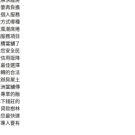
溫
解決廠房
需要再負擔
及個人服務
款方式哪種
定風潮席捲
舖服務項目
板橋當舖
了
給您安全民
資信用版降
車最佳選擇
週轉的合法
代辦房屋土
蘆洲當舖
傳
最專業的融
地下錢莊的
戶貸款樹林
給您最快速
擇專人要有