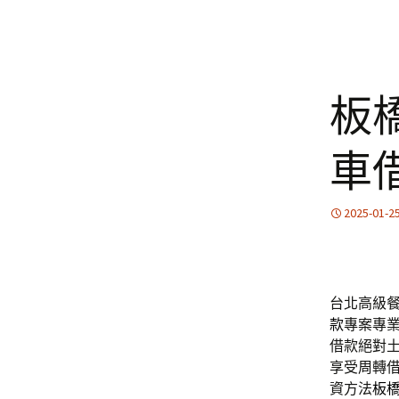
板
車
2025-01-2
台北高級餐
款
專案專
借款絕對
享受周轉
資方法
板