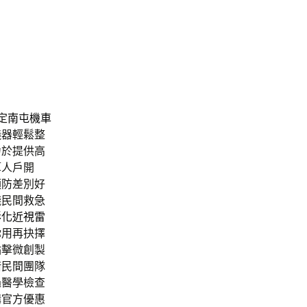
定
南屯機車
儀器輕鬆整
力於提供高
算人戶開
預防差別好
錢民間救急
彰化近視雷
你用再抉擇
點擊微創製
借民間團隊
過醫學檢查
購官方優惠