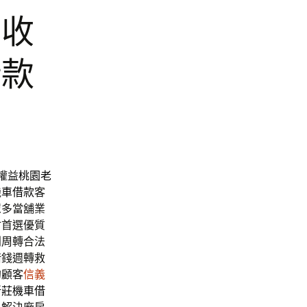
酒收
借款
權益
桃園老
機車借款
客
眾多當舖業
竹首選優質
利周轉合法
借錢週轉救
的顧客
信義
新莊機車借