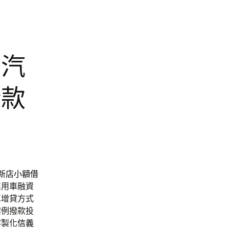
雄汽
借款
新店小額借
業用車融資
車增貸方式
案例撥款投
客製化
信義