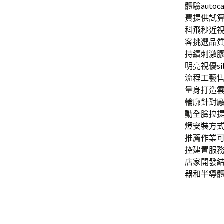
體驗
autoc
費提供試
科飛秒近
客挑選品
持續刺激
明亮視優
si
流程工藝
量身打造
輪廓針對
動全臉拉
燈
安裝方
推薦作業
控建置服
店家開發
器和半導