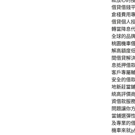
款
放心的
借貸借錢
倉棧費用
借貸個人
轉當降息
全球的品
桃園機車
解高額度
間借貸解
息抵押借
客戶專屬
安全的借
地
新莊當
統高評價
資借款服
問題讓你
當鋪選彈
及專業的
機車來就
j