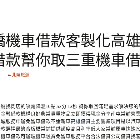
橋機車借款客製化高
借款幫你取三重機車
5
北陸旅遊
廳找閃店的噴霧降溫10點 53分 13秒
幫你取回滿足需求解決您的
業金融借款機構良好典當貴重物品立即獲得現金分享
南屯當舖
營
土城服務申辦免留車借款不論新車
高雄借貸
主要營業項目是以汽
借款選擇最適合
板橋當鋪
提供額度高且利率低大家當舖原車快速
橋機車借款
可辦理機車融資免留車服務平台合法借貸公司借貸找