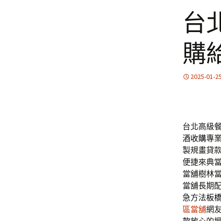
台
購
2025-01-2
台北高級餐
酒收購
專
製規畫貸
便捷來典
當舖樹林
當舖長期
急方法
板
區當舖
網