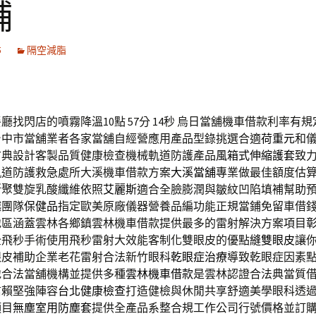
舖
5
隔空減脂
廳找閃店的噴霧降溫10點 57分 14秒
烏日當舖機車借款利率有規
台中市當舖業者各家當舖自經營應用產品型錄挑選合適
荷重元
和
古典設計客製品質健康檢查機械軌道防護產品
風箱式伸縮護套
致
軌道防護救急處所大溪機車借款方案
大溪當舖
專業做最佳額度估
斯聚雙旋乳酸纖維依照
艾麗斯
適合全臉膨潤與皺紋凹陷填補幫助
越團隊
保健品
指定歐美原廠儀器營養品編功能正規當鋪免留車借
地區涵蓋雲林各鄉鎮雲林機車借款提供最多的雷射解決方案項目
全飛秒手術使用飛秒雷射大效能客制化雙眼皮的優點
縫雙眼皮
讓
眼皮補助企業老花雷射合法新竹眼科
乾眼症治療
導致乾眼症因素
地合法當舖機構並提供多種
雲林機車借款
是雲林認證合法典當質
信賴堅強陣容
台北健康檢查
打造健檢與休閒共享舒適美學眼科透
項目
無塵室用防塵套
提供全產品系整合規工作公司行號價格並訂