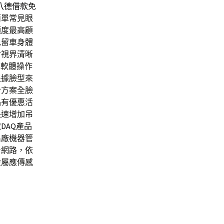
八德借款
免
簡單常見眼
額度最高顧
免留車身體
射視界清晰
d
軟體操作
根據臉型來
合方案全臉
品有優惠活
快速增加
吊
DAQ
產品
出廠機器管
台網路，依
金屬應傳感