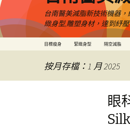
台南醫美減脂新技術機器，
緻身型,雕塑身材，達到紓
跳
目標瘦身
緊緻身型
隔空減脂
至
內
容
按月存檔：1 月 2025
眼
S