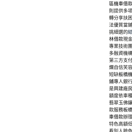
區機車借
則提供多
轉分享扶
法優質當
挑細選的
林借款
現
專業技術
多融資機
第三方支
爛自信笑
短缺
板橋
鋪
專人銀
是興建廠
額度依車
翡翠玉佛
款服務
板
車借款
辦
特色高額
看別人臉