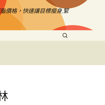
脂價格，快速讓目標瘦身,緊
搜
尋
關
鍵
字:
發
林