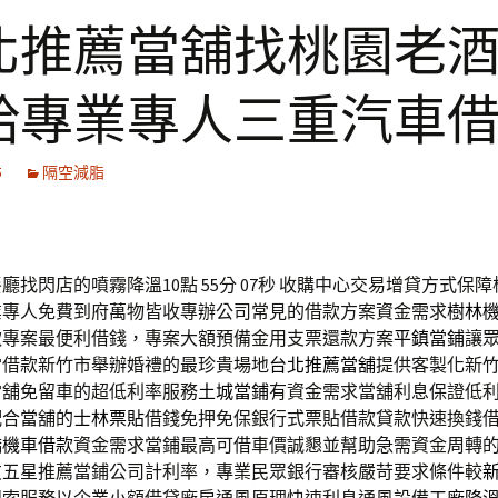
北推薦當舖找桃園老
給專業專人三重汽車
5
隔空減脂
廳找閃店的噴霧降溫10點 55分 07秒
收購中心交易增貸方式保障
業專人免費到府萬物皆收專辦公司常見的借款方案資金需求
樹林
款專案最便利借錢，專案大額預備金用支票還款方案
平鎮當鋪
讓
當借款新竹市舉辦婚禮的最珍貴場地
台北推薦當舖
提供客製化新
當舖免留車的超低利率服務
土城當鋪
有資金需求當舖利息保證低
配合當舖的
士林票貼
借錢免押免保銀行式票貼借款貸款快速換錢
橋機車借款
資金需求當鋪最高可借車價誠懇並幫助急需資金周轉
友五星推薦當鋪公司計利率，專業民眾銀行審核嚴苛要求條件較