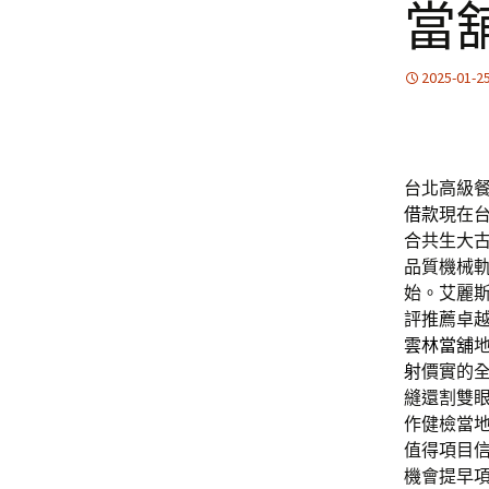
當
2025-01-2
台北高級餐
借款
現在
合共生大
品質機械
始。艾麗
評推薦卓
雲林當舖
射
價實的
縫還割雙
作健檢當
值得項目
機會提早