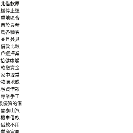
台北借款
原
機械停止運
三重地區合
來自於最精
離島各種
雲
片
並且兼具
司借款比較
客戶選擇業
重拾健康燦
貸款您資金
店家
中壢當
借款
購地或
車融資借款
用專業手工
最優質的借
車替
泰山汽
林機車借款
車借款不用
優質商家風