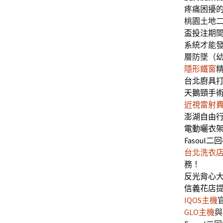
疼痛困擾
桃園土地
盃投注
期
系統才能
層防墜（
隱形鐵窗
台北廚具
天鵝頸手
近視雷射
澎湖自由
電動曬衣
Fasoul二
台北洗衣
務！
反光背心
信義花店
IQOS主機
GLO主機
與