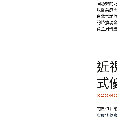
同功效的
以醫美療
台北當舖
的幣換現
資金周轉
近
式
2026-06-1
簡單但非
皮膚疣藥