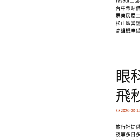
Fasoul
二回
台中票貼
屏東房屋
松山區當
高雄機車
眼
飛
2026-03-1
旅行社提
夜等多日