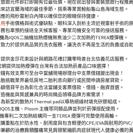
行
旅遊元件即訂即開有位最低價，現在就出發與套裝旅遊行程推
鯨
來訪宜蘭海域的最佳季節，搭乘專業賞鯨船龜山島海域生態。
相應的飛秒雷射白內障以確保您的眼睛保持健康，
費用
手術價格與術式優缺點、眼科深入剖析主流近視雷射手術的
商務包車預約接送全天候客服、專業司機安全可靠的接送服務。
回機
為IQOS二抽機加熱煙機無焦油少二次加熱的TEREA煙彈機。
店
致力於提供高品質的洗衣服務，讓洗衣不再是生活的負擔或自
店
提供金莎花束設計與網路花禮訂購零時差台北信義花店服務。
官網提供加熱煙彈在台灣有合法加熱菸產品口味選擇！
借錢
有效支票可至台中當舖現場辦理台中支票借錢變出現金！
二胎
挑戰業界最低房地二胎利息向銀行或民間申請房屋貸款。
小額借貸平台為彰化合法當鋪支客票借款、借錢、融資首選。
打造機能與質感兼具的時尚精品領導品牌方案需求！
片
為新型的散熱片Thermal pad以導熱絕緣材填充矽膠組成。
IQOS主機、Ploom 主機等同類品牌並列於菸彈搭配使用。
機專利二次加熱結構同一支TEREA 煙彈可完整使用兩輪。
購重點在於防水性、耐用度與包含輕便的CPE/EVA與耐用的PVC
的兼顧的
治療肩頸酸痛
常見肩頸緊繃肌肉症狀現代人健康必備的