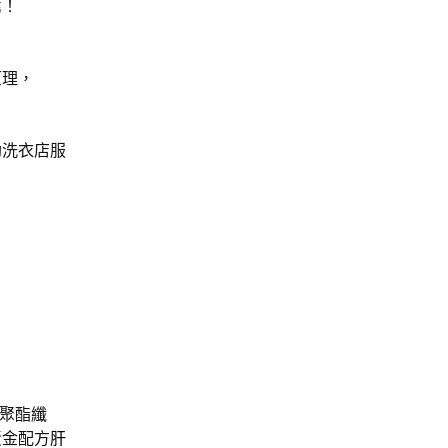
薦！
原理，
助洗衣店服
/聚酯纖
黃金配方
肝