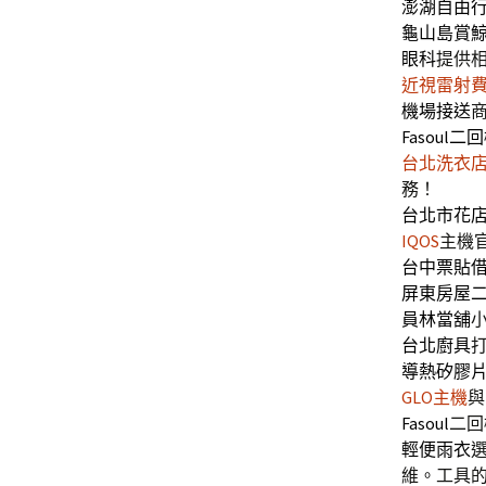
澎湖自由
龜山島賞
眼科
提供
近視雷射
機場接送
Fasoul二
台北洗衣
務！
台北市花
IQOS
主機
台中票貼
屏東房屋
員林當舖
台北廚具
導熱矽膠
GLO主機
與
Fasoul
二回
輕便雨衣
選
維。工具