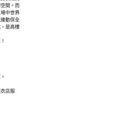
的空間。而
及場中
世界
或連動保全
成，是高樓
業！
，
薦。
洗衣店服
。