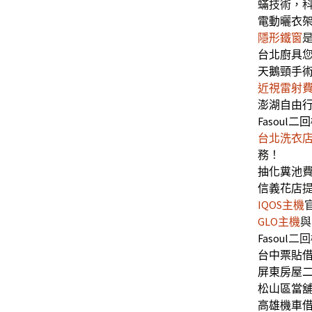
蟎技術，
電動曬衣
隱形鐵窗
台北廚具
天鵝頸手
近視雷射
澎湖自由
Fasoul二
台北洗衣
務！
抽化糞池
信義花店
IQOS主機
GLO主機
與
Fasoul
二回
台中票貼
屏東房屋
松山區當
高雄機車