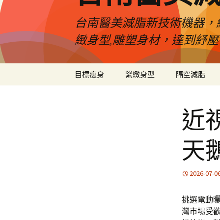
台南醫美減脂新技術機器，
緻身型,雕塑身材，達到紓
跳
目標瘦身
緊緻身型
隔空減脂
至
內
容
近
天
2026-07-0
挑選電動
灣市場受