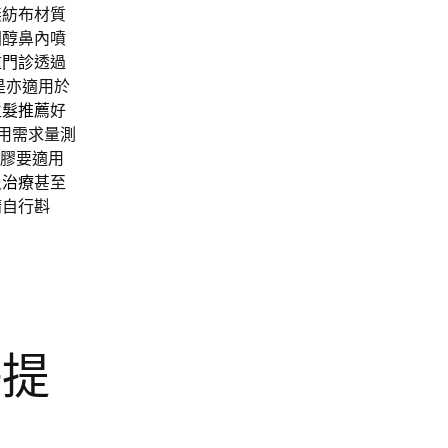
無紡布材質
固醇鼻內噴
重門診
透過
是亦適用於
生髮推薦
好
用需求量測
膠要適用
炎治療
甚至
請自行斟
快提