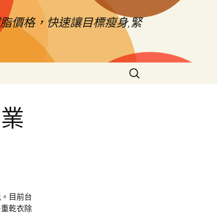
脂價格，快速讓目標瘦身,緊
搜
尋
關
鍵
專業
字:
能。目前台
多重乾衣除