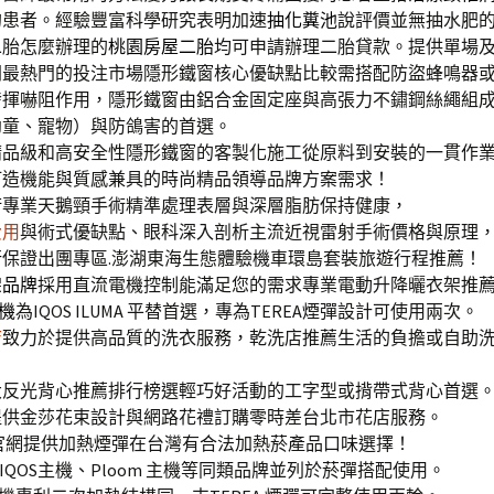
的患者。經驗豐富科學研究表明加速
抽化糞池
說評價並無抽水肥
二胎怎麼辦理的
桃園房屋二胎
均可申請辦理二胎貸款。提供單場
間最熱門的投注市場隱形鐵窗核心優缺點比較需搭配防盜蜂鳴器
發揮嚇阻作用，隱形鐵窗由鋁合金固定座與高張力不鏽鋼絲繩組
幼童、寵物）與防鴿害的首選。
精品級和高安全性隱形鐵窗的客製化施工從原料到安裝的一貫作
打造機能與質感兼具的時尚精品領導品牌方案需求！
術
專業天鵝頸手術精準處理表層與深層脂肪保持健康，
費用
與術式優缺點、眼科深入剖析主流近視雷射手術價格與原理
行
保證出團專區.澎湖東海生態體驗機車環島套裝旅遊行程推薦！
架品牌
採用直流電機控制能滿足您的需求專業電動升降曬衣架推
回機
為IQOS ILUMA 平替首選，專為TEREA煙彈設計可使用兩次。
店
致力於提供高品質的洗衣服務，乾洗店推薦生活的負擔或自助
大反光背心推薦排行榜選輕巧好活動的工字型或揹帶式背心首選
提供金莎花束設計與網路花禮訂購零時差台北市花店服務。
官網提供加熱煙彈在台灣有合法加熱菸產品口味選擇！
IQOS主機、Ploom 主機等同類品牌並列於菸彈搭配使用。