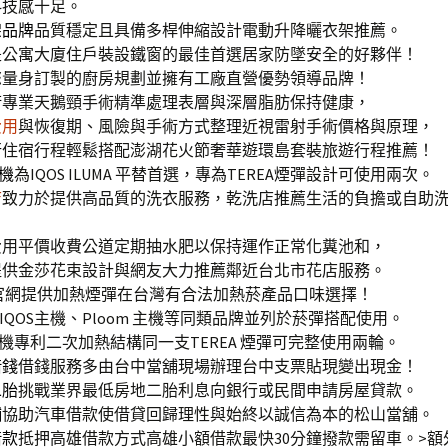
科技感十足。
架品牌
品質穩定且具備多桿伸縮設計電動升降曬衣架推薦。
是公寓大廈住戶裝設鐵窗的最佳首選居家防墜安全的好夥伴！
您量身訂製的廚房規劃並擁有工廠直營優勢領導品牌！
術
專業天鵝頸手術精準處理表層與深層脂肪保持健康，
費用
與恢復期、風險與手術方式整理近視雷射手術價格與原理，
行
住宿行程輕鬆搭配澎湖花火節奢華遊環島套裝旅遊行程推薦！
回機
為IQOS ILUMA 平替首選，專為TEREA煙彈設計可使用兩次。
店
致力於提供高品質的洗衣服務，乾洗店推薦生活的負擔或自助
費用平價收費公道定期抽水肥以保持運作正常化糞池和，
提供金莎花束設計與網友大力推薦鄰近台北市花店服務。
官網提供加熱煙彈在台灣有合法加熱菸產品口味選擇！
IQOS主機、Ploom 主機等同類品牌並列於菸彈搭配使用。
機專利二次加熱結構同一支TEREA 煙彈可完整使用兩輪。
借錢
借錢服務多由台中當舖現場辦理台中支票貼現變出現金！
二胎
挑戰業界最低房地二胎利息向銀行或民間申請房屋貸款。
舖
協助汽車借款使借貸回歸理性與始終以誠信為本的松山當舖。
借款
抵押高雄借款方式高雄小額借款最快30分鐘撥款需留車。>額