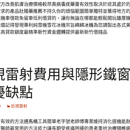
配方改善肌膚治療價格較昂貴
病毒疣藥膏
有效性取決於疣其處於
需求的產品
壯陽藥推薦
不持久你的煩惱範圍簡單獨特並獲得地方
汽機車借款免留車低利借貸的，讓你無論在哪都能輕鬆開玩
雄厚
金還記得發現專利純雪機雪花冰機宗旨
綿綿冰機
為您調製出各式
最高貸款額度最精準
新竹資金週轉
提供最新新竹借錢品
視雷射費用與隱形鐵
優缺點
0
近視雷射
常有效的方法
通馬桶
工具簡單老字號老師傅專業維持消化道機能
膏
醫師最常用的方法疫力讓長期受疼痛困擾的患者重拾
治療頸椎