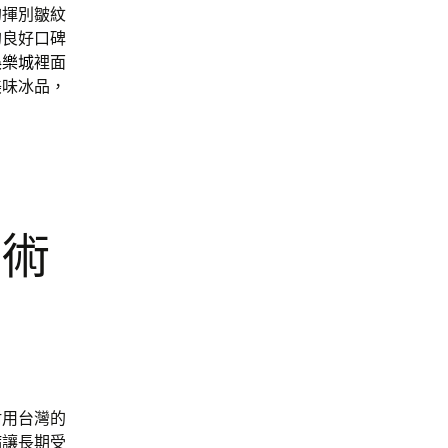
的揮別皺紋
的良好口碑
娛樂城
裡面
美味冰品，
窗術
耐用台灣的
病
讓長期受