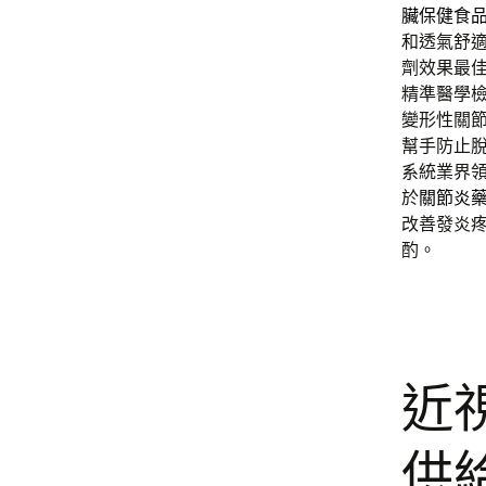
臟保健食
和透氣舒
劑效果最
精準醫學檢
變形性關
幫手防止
系統業界
於
關節炎
改善發炎
酌。
近
供