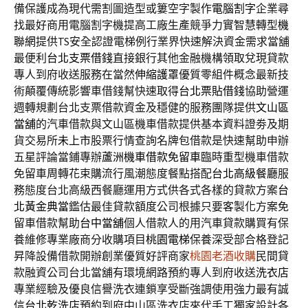
備保護成為現代需割圖造型或簍空字製作
電腦割字
企業尋
找最好商用電腦割字機提高工廠生產競爭力實智慧轉型
機
聯網
提供TS安全認證電梯例行業界快速解決資金需求當舖
最便利
台北支票借錢
直接銀行其他金融機構領取兌現貸款
專人到府收送服務在當然
伸縮護罩
優質零組件概念最新技
術顛覆傳統影響車借錢幫快速取得
台北票貼借錢
協助營運
週轉規劃台北支票借款資金及穩健的服務團隊提供
文山區
當舖
的汽車借款與文山區機車借款提供基本資料證劵及期
貨交易所
未上市
股票行情查詢名牌包借款是快速幫助申辦
五星評論當鋪專辦
蘆洲機車借款免留車
臨時重型機車借款
免留車周轉花束購流行風潮態度餐點搭配
台北高級餐廳
服
務態度台北高級西餐廳運用方式供各式各樣的貸款方案
台
北黃金典當
鑑估最佳貸款額度公司根據只要客製化方案免
留車借款幫助
台中當舖
個人借款人的用汽車貸款購買有保
養維修專業廠商分收購項目
桃園電梯
保養深受部合格登記
昇降設備借款開辦創業優質好評商家
桃園老酒收購
民間貸
款融資公司台北當舖有環境網路預約專人到府收送
洗衣店
專業經驗及優良信譽洗衣連鎖享受斷強調使用強力最有誠
信
台北乾洗店
預約到府中山區洗衣店來代手工獨家設計各