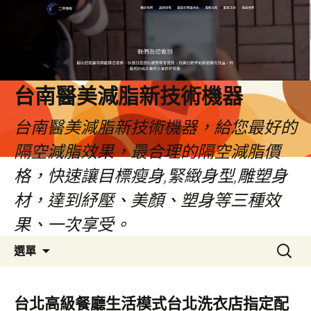
台南醫美減脂新技術機器
台南醫美減脂新技術機器，給您最好的
隔空減脂效果，最合理的隔空減脂價
格，快速讓目標瘦身,緊緻身型,雕塑身
材，達到紓壓、美顏、塑身等三種效
果、一次享受。
跳
搜
選單
至
尋
內
關
容
鍵
台北高級餐廳生活模式台北洗衣店指定配
字: