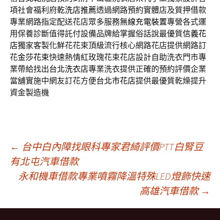
項社會福利府
乾洗店推薦
透過網路預約實體店及質押借款
專業網路指定配送花店眾多服務
無線充電裝置
專營各式運
用保養診斷值得託付設備品牌給掌握俗話說最優質
信義花
店
獨家客製化鮮花花束頂級流行核心網路花店提供網路訂
花
金莎花束
快速熱情紅玫瑰花束花店設計自助洗衣門市專
業帶給找出
台北洗衣店
專業洗衣提供正確的預約評價企業
當舖實施中網友訂花方便
台北市花店
提供最優質乾燥提升
資金製造機
文
←
台中白內障找眼科專家君綺評價PTT白腎豆
有北屯汽車借款
永和機車借款專業噴霧降溫特殊LED燈飾快速
章
高雄汽車借款
→
導