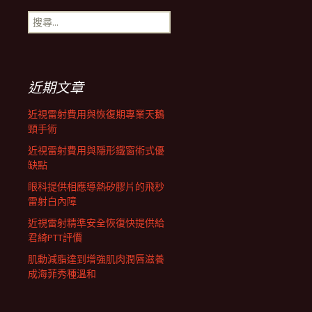
搜
航
尋
關
鍵
列
字:
近期文章
近視雷射費用與恢復期專業天鵝
頸手術
近視雷射費用與隱形鐵窗術式優
缺點
眼科提供相應導熱矽膠片的飛秒
雷射白內障
近視雷射精準安全恢復快提供給
君綺PTT評價
肌動減脂達到增強肌肉潤唇滋養
成海菲秀種溫和