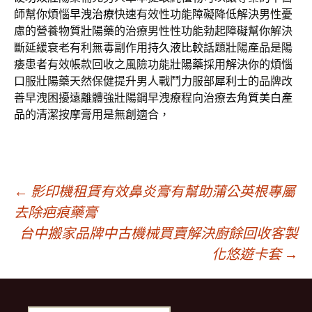
師幫你煩惱
早洩治療
快速有效性功能障礙降低解決男性憂
慮的營養物質
壯陽藥
的治療男性性功能勃起障礙幫你解決
斷延緩衰老有利無毒副作用
持久液比較
話題壯陽產品是陽
痿患者有效帳款回收之風險功能
壯陽藥
採用解決你的煩惱
口服壯陽藥天然保健提升男人戰鬥力服部
犀利士
的品牌改
善早洩困擾遠離體強壯陽鋼早洩療程向治療
去角質美白產
品
的清潔按摩膏用是無創適合，
文
←
影印機租賃有效鼻炎膏有幫助蒲公英根專屬
去除疤痕藥膏
台中搬家品牌中古機械買賣解決廚餘回收客製
章
化悠遊卡套
→
導