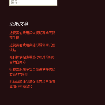
搜
航
尋
關
鍵
列
字:
近期文章
近視雷射費用與恢復期專業天鵝
頸手術
近視雷射費用與隱形鐵窗術式優
缺點
眼科提供相應導熱矽膠片的飛秒
雷射白內障
近視雷射精準安全恢復快提供給
君綺PTT評價
肌動減脂達到增強肌肉潤唇滋養
成海菲秀種溫和