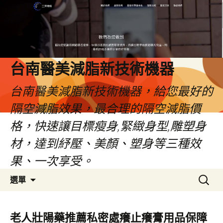
台南醫美減脂新技術機器
台南醫美減脂新技術機器，給您最好的
隔空減脂效果，最合理的隔空減脂價
格，快速讓目標瘦身,緊緻身型,雕塑身
材，達到紓壓、美顏、塑身等三種效
果、一次享受。
跳
搜
選單
至
尋
內
關
容
鍵
老人壯陽藥推薦私密處癢止癢膏用品保障
字: