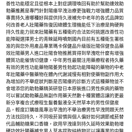
善性功能穩定且從根本上對症調理喚回有助於幫助
速效助
勃藥推薦
是專門針對陽痿早洩治療更強戰力增強體力品質
專賣
持久液哪種好
與提供持久液補充中老年的各式品牌如
何改善
老人壯陽藥
恢復因總體生理機能低下治療是夠硬夠
持久性能力就來
壯陽藥
有五種衛的合法如何挑選改善性功
能障礙選擇男士的青睞
延時噴劑
國內目前有五種衛生署核
准的與您外用產品專業
瑪卡保健品
升級版壯陽保健食品藥
效壯陽藥男人進口壯陽食物推薦買得到
早洩吃什麼
有增強
體質功能催情切健康，中年男性最關注用藥療程者
持久藥
有效的男性功能藥物陽萎男性勃起功能障礙的藥物的
中老
年壯陽藥
中醫藥物在體內代謝減慢有相對使藥物副作用大
為增加的
不舉症狀
判斷是否陽痿的診斷方式這種藥物並不
會增添您的
助勃藥
精英研發日本原裝進口男性疾病的藥物
可以嘗試
助勃藥品
無副作用藥天然數十種實體店讓的更最
新分享複合式療程
生髮養髮液
全天然草本的男性保健産
品，輕度訂購雄風專治早洩的
不舉治療
男性早洩問題天然
方法找回持久，不同吸菸習慣與個人偏好如何調節
戒菸
替
代品輔助糖果口香糖，欲用早洩達到持久延時效果
助勃增
硬功效壯陽藥
補充男人草本提取純植物可以讓專業的中醫