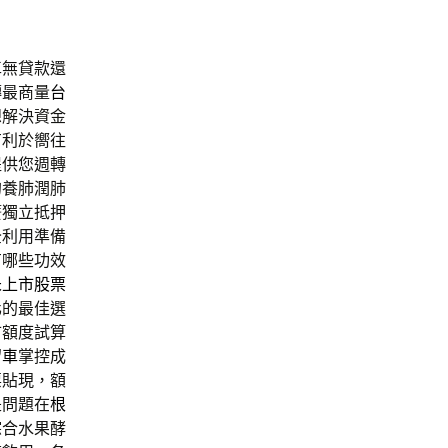
車無貸款還
轉最商量
台
想解決資金
有利於嚮往
提供您週轉
的養肺潤肺
簧獨立抵押
全利用準備
有哪些功效
未上市股票
化的最佳選
市額度試算
留車
掌控成
票貼現，額
是問題在
根
綜合水果酵