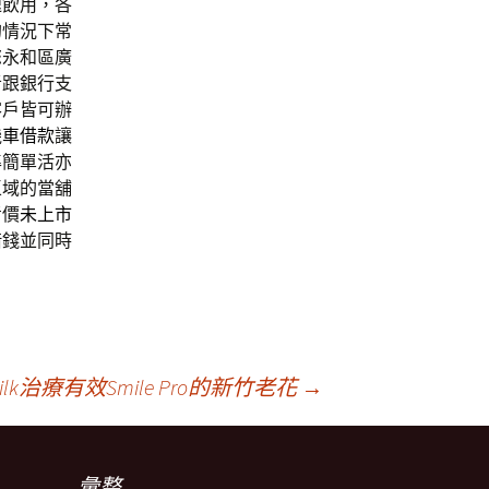
速飲用，各
的情況下常
您永和區廣
者跟銀行支
客戶皆可辦
機車借款
讓
準簡單活亦
區域的當舖
考價
未上市
借錢並同時
k治療有效Smile Pro的新竹老花
→
彙整