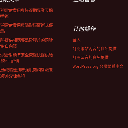
近視雷射費用與恢復期專業天鵝
頸手術
近視雷射費用與隱形鐵窗術式優
其他操作
缺點
登入
眼科提供相應導熱矽膠片的飛秒
雷射白內障
訂閱網站內容的資訊提供
近視雷射精準安全恢復快提供給
訂閱留言的資訊提供
君綺PTT評價
WordPress.org 台灣繁體中文
肌動減脂達到增強肌肉潤唇滋養
成海菲秀種溫和