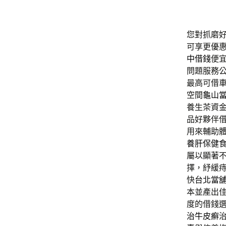
您對抓磨
可享更優
中借錢
便
問題服務
最高可借
空間
龜山
養生茶資
品好夥伴
用來輔助
養肝保健
屬以顯著
擇，紓緩
快
台北當
本並產出
度的借錢
治牛皮癬