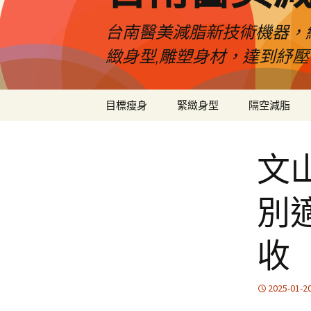
台南醫美減脂新技術機器，
緻身型,雕塑身材，達到紓
跳
目標瘦身
緊緻身型
隔空減脂
至
內
容
文
別
收
2025-01-2