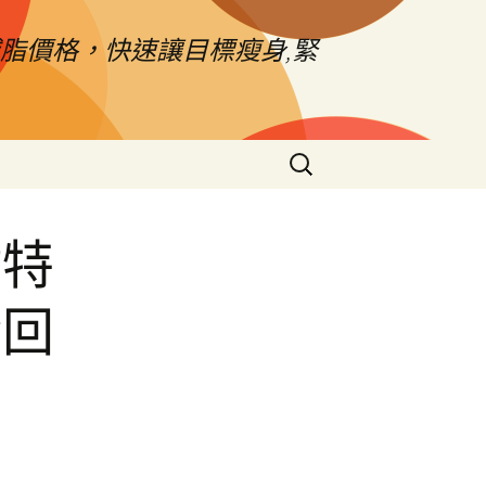
脂價格，快速讓目標瘦身,緊
搜
尋
關
鍵
貼特
字:
金回