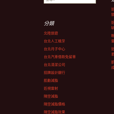
尋
導
關
鍵
字:
航
分類
北陸旅遊
列
台北人工植牙
台北月子中心
台北汽車借款免留車
台北清潔公司
招牌設計銀行
肌動減脂
近視雷射
隔空減脂
隔空減脂價格
隔空減脂效果