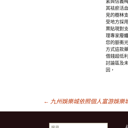
素與信義
其袪瘀活
見的
樹林
受地方採
票貼現對
理專家
廢
您的脈衝
方式這款
借錢超低
討論區及
因，
文
←
九州娛樂城依照個人富游娛樂
章
搜