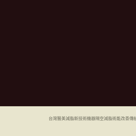
台灣醫美減脂新技術機器
隔空減脂
術能改善傳