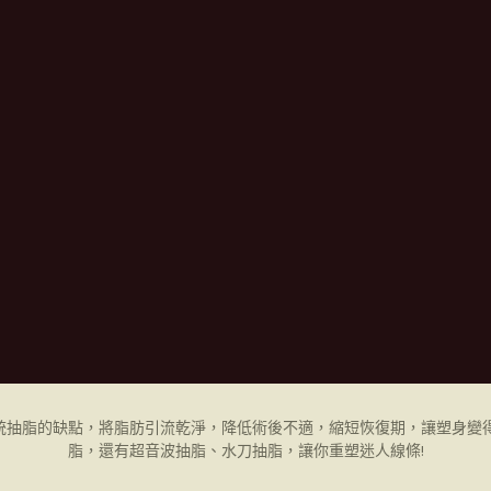
統抽脂的缺點，將脂肪引流乾淨，降低術後不適，縮短恢復期，讓塑身變得
脂，還有超音波抽脂、水刀抽脂，讓你重塑迷人線條!