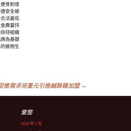
退便骨刺增
舒適安全被
率合法最低
黃金典當
持
暢保持組織
品牌為基礎
用的植物生
Pro促進需求荷重元引進鹹酥雞加盟
→
彙整
2026 年 7 月