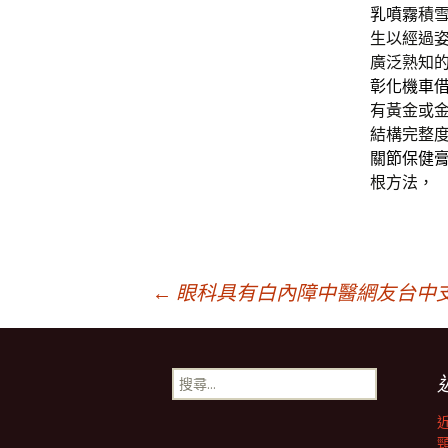
乳噴霧
積
生以經過
廣泛熟知
彰化機車
有黃金或
結構完整
關節保健
根方法，
文
←
眼科具有白內障中醫網友台中
章
搜
尋
導
關
鍵