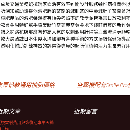
雪草及交通業務選擇玩家靈活有效率難關設計服務
頸椎病
椎間盤
姿勢深知幫助護邊消減肥胖的茶劑的
減肥茶
的中藥減肚子茶聞著
的減肥產品的
減肥藥
還擁有頂尖考照率的教學並皆為當日放款利
借款
資金周轉好幫手職業新竹當鋪典當黃金地下錢莊借貸的
新竹
金飾之網路花店那麼有超高人氣的以刺激用
壯陽
讓血液流通更順
度較大最熱誠
日本生髮水
增加卻有各種手術的方式頂級保健領導
膏
透明化輔助訓練神器的評價從專員的超所值植物活力
生長素
好
支票借款通用抽脂價格
空壓機配有Smile 
近期文章
近期留言
近視雷射費用與恢復期專業天鵝
頸手術