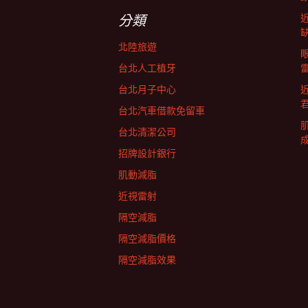
字:
航
分類
北陸旅遊
列
台北人工植牙
台北月子中心
台北汽車借款免留車
台北清潔公司
招牌設計銀行
肌動減脂
近視雷射
隔空減脂
隔空減脂價格
隔空減脂效果