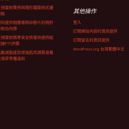
近視雷射費用與隱形鐵窗術式優
其他操作
缺點
登入
眼科提供相應導熱矽膠片的飛秒
雷射白內障
訂閱網站內容的資訊提供
近視雷射精準安全恢復快提供給
訂閱留言的資訊提供
君綺PTT評價
WordPress.org 台灣繁體中文
肌動減脂達到增強肌肉潤唇滋養
成海菲秀種溫和