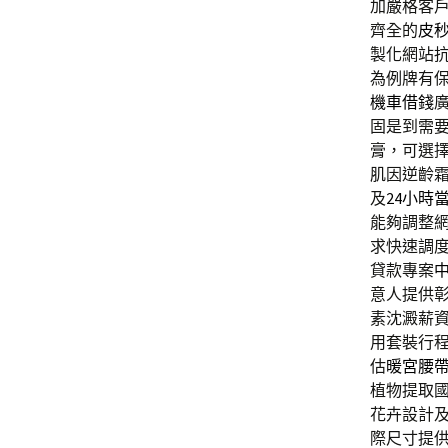
加嚴格客
齊全的
皮
製化網站
為例牌有
機車借錢
固是到需
膏，可選
肌因逆齡
及
24小時
能夠調整
求快速調
貸款專案
意人提供
素沈澱薪
用套裝行
估
暖宮腰
植物提取
花卉設計
際尺寸提