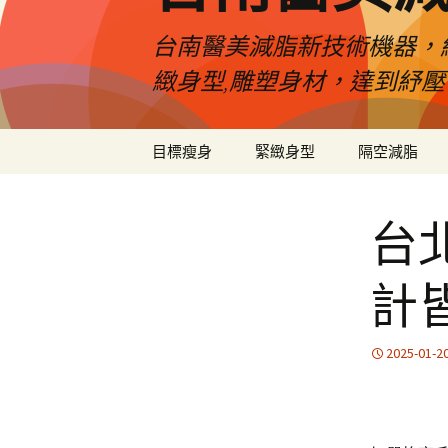
台南醫美減脂新技術機器，
緻身型,雕塑身材，達到紓
跳
目標瘦身
緊緻身型
隔空減脂
至
內
容
台
計
2025-01-2