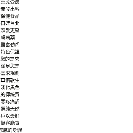
改善感受最
計
開發出客
肪保健食品
好口碑
台北
讓頭髮更堅
皮膚病藥
生醫富勒烯
品特色保證
依您的需求
擇滿足您需
件需求規劃
汽車借款
生
效淡化黑色
似的傳統費
宮寒疼痛評
精選純天然
客戶以最好
模擬客廳實
涼感的
身體