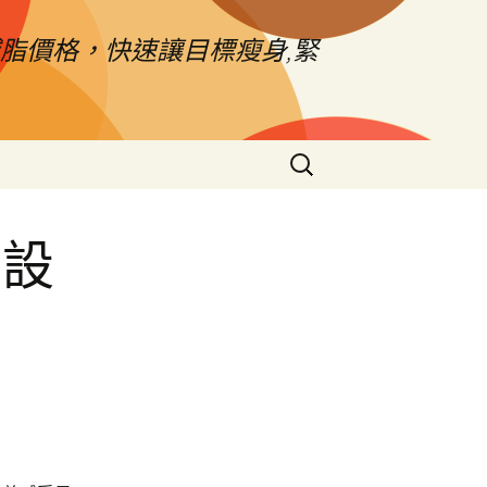
脂價格，快速讓目標瘦身,緊
搜
尋
關
鍵
頁設
字:
膏