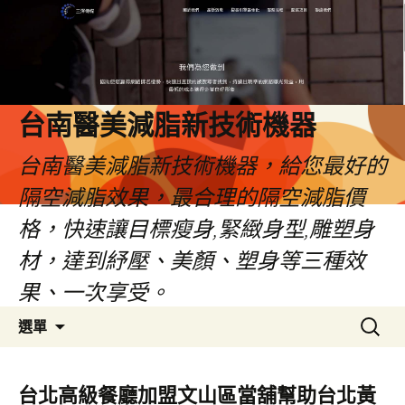
台南醫美減脂新技術機器
台南醫美減脂新技術機器，給您最好的
隔空減脂效果，最合理的隔空減脂價
格，快速讓目標瘦身,緊緻身型,雕塑身
材，達到紓壓、美顏、塑身等三種效
果、一次享受。
跳
搜
選單
至
尋
內
關
容
鍵
台北高級餐廳加盟文山區當舖幫助台北黃
字: