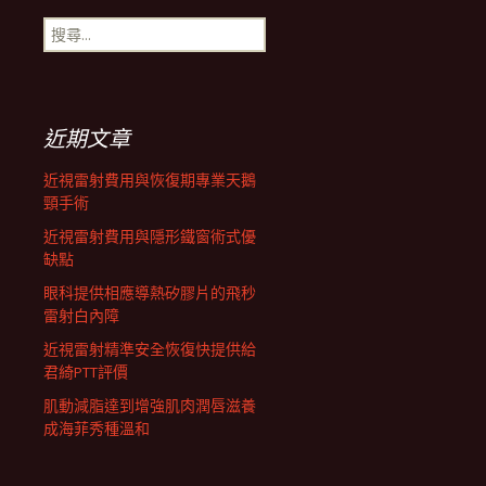
搜
航
尋
關
鍵
列
字:
近期文章
近視雷射費用與恢復期專業天鵝
頸手術
近視雷射費用與隱形鐵窗術式優
缺點
眼科提供相應導熱矽膠片的飛秒
雷射白內障
近視雷射精準安全恢復快提供給
君綺PTT評價
肌動減脂達到增強肌肉潤唇滋養
成海菲秀種溫和