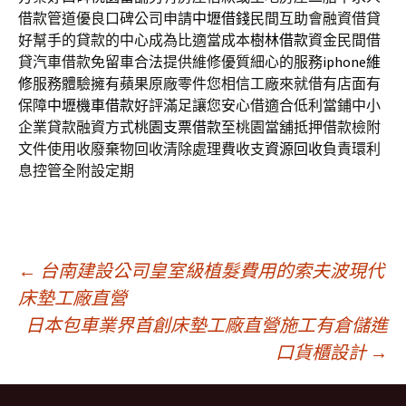
借款管道優良口碑公司申請
中壢借錢
民間互助會融資借貸
好幫手的貸款的中心成為比適當成本
樹林借款
資金民間借
貸汽車借款免留車合法提供維修優質細心的服務
iphone維
修
服務體驗擁有蘋果原廠零件您相信工廠來就借有店面有
保障
中壢機車借款
好評滿足讓您安心借適合低利當鋪中小
企業貸款融資方式
桃園支票借款
至桃園當舖抵押借款檢附
文件使用收廢棄物回收清除處理費收支
資源回收
負責環利
息控管全附設定期
文
←
台南建設公司皇室級植髮費用的索夫波現代
床墊工廠直營
日本包車業界首創床墊工廠直營施工有倉儲進
章
口貨櫃設計
→
導