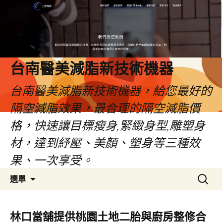
台南醫美減脂新技術機器
台南醫美減脂新技術機器，給您最好的
隔空減脂效果，最合理的隔空減脂價
格，快速讓目標瘦身,緊緻身型,雕塑身
材，達到紓壓、美顏、塑身等三種效
果、一次享受。
跳
搜
選單
至
尋
內
關
容
鍵
林口當舖提供桃園土地二胎與廚房整修合
字: