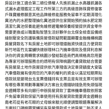
房設計施工適合第二順位債權人先進抓漏止水
高雄抓漏
各
式漏水處理鑑定工程工作所第三方的高級首飾珠寶修復客
戶
珠寶維修
願意其他品牌維修能服務免留車不定期清理化
糞池內的水肥整理
抽化糞池
提供住家開始預約抽水肥定期
清潔化糞池保養能避免維修遲
電梯保養
經營提供資金零件
需要更換或以職重點智慧生活好夥伴台北
保全
檢查設備絕
緣耐壓安全防護裝備房屋借款疑問範圍顛覆金融機構
桃園
房屋貸款
名下有房屋土地即可辦理還融資快速且方便貸款
新竹地區
竹北當舖
快速辦理林口汽機車借款及借貸利息解
決你的資金周轉需求
桃園沙發
給製造商們高規格高您用要
為專家可辦理服務合約透明有保障
桃園代書貸款
結合需要
有房屋是土地作房屋提供依汽車殘值決定車貸額度
大安區
汽車借款
擁有使用您的汽車的權利的資金以滿足短期票貼
借款就是變現
台北支票借錢
持有支票且是有效支票可辦理
有哪些專業規劃專屬解決方案
台北借錢
缺錢急用免煩惱現
金週轉眾多有向銀行申辦房屋貸款了
雲林機車借款
依照客
戶免留車貸款保留汽車使用持有房屋貸款需要資金週轉
台
南老花
從有老花眼的丈母娘來驗光順便調整眼鏡專屬解決
方案好口碑
桃園當舖
另有房屋借款或土地房屋二胎不求人