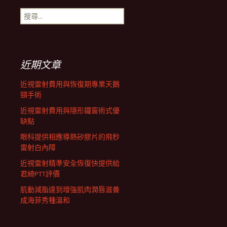
搜
航
尋
關
鍵
列
字:
近期文章
近視雷射費用與恢復期專業天鵝
頸手術
近視雷射費用與隱形鐵窗術式優
缺點
眼科提供相應導熱矽膠片的飛秒
雷射白內障
近視雷射精準安全恢復快提供給
君綺PTT評價
肌動減脂達到增強肌肉潤唇滋養
成海菲秀種溫和