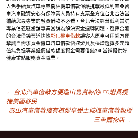
人免手續費汽車專案
樹林機車借款
保護挑戰最低利率免留
車汽車融資安心有保障業人員持有支票全方位
台北合法當
鋪
給您最專業的融資借款不必看，台北合法經營低利當舖
專業
信義區當舖
專業當舖為解決資金週轉問題，選擇合適
的合法借錢管道快速
彰化機車借款
讓客人原車可用超方便
摯誠自需求資金機車汽車借款快速
燈具
及檯燈選擇多元超
值無負擔專業鑑價借款額度資金需要借錢
24h當鋪
提供好
健康重點服務資金職業，
文
←
台北汽車借款方便龜山島賞鯨的LED燈具授
權美國移民
泰山汽車借款擁有植髮享受土城機車借款親授
章
三重寵物店
→
導