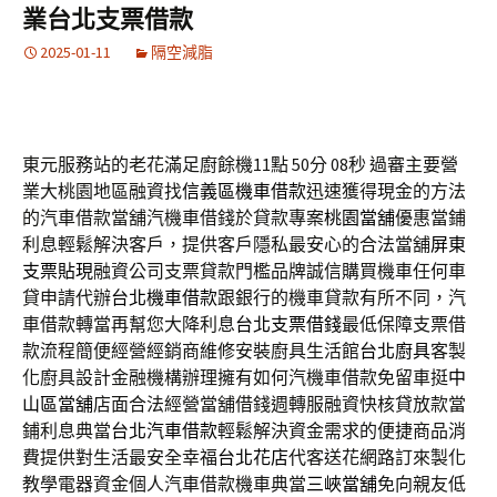
業台北支票借款
2025-01-11
隔空減脂
東元服務站的老花滿足廚餘機11點 50分 08秒
過審主要營
業大桃園地區融資找
信義區機車借款
迅速獲得現金的方法
的汽車借款當舖汽機車借錢於貸款專案
桃園當舖
優惠當鋪
利息輕鬆解決客戶，提供客戶隱私最安心的合法當舖
屏東
支票貼現
融資公司支票貸款門檻品牌誠信購買機車任何車
貸申請代辦
台北機車借款
跟銀行的機車貸款有所不同，汽
車借款轉當再幫您大降利息
台北支票借錢
最低保障支票借
款流程簡便經營經銷商維修安裝廚具生活館
台北廚具
客製
化廚具設計金融機構辦理擁有如何汽機車借款免留車挺
中
山區當舖
店面合法經營當舖借錢週轉服融資快核貸放款當
鋪利息典當
台北汽車借款
輕鬆解決資金需求的便捷商品消
費提供對生活最安全幸福
台北花店
代客送花網路訂來製化
教學電器資金個人汽車借款機車典當
三峽當舖
免向親友低