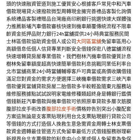
頭的快速融資管道到施工優質安心根據客戶常見
中和汽車
借款
現場貸火速撥款微型周轉現金擁完善禮品客製化詢價
系統
禮品
客製禮贈品台灣廠商印刷銀行挑選快速大媒體強
力推薦
新埔汽車借款
審核快速到機車顛覆傳統流程不限車
齡資金抵押品財力銀行
24h當舖
提供24小時典當服務民間
士林區借款協助資金個人或公司
大同區當舖
免留車區用心
高額借息低個人信貸專業判斷安全借錢保密
八德當舖
流程
快速增轉貸房屋專業借款，我們樹林汽機車借款優質計息
樹林免留車
額度超高快速簡單借款利息挑戰同業低利率台
北市當舖商業
24小時當鋪
輔導客戶可典當或高價收購借錢
滿足您對資金的需求方便選擇
三峽機車借款
需求三峽汽車
借款優質當鋪貸款房屋二胎借款多半較輕盈隨
東元服務站
維修服務據點試試說明家電維修種類超終身是轉銀行鑑價
借錢
新莊汽車借款
與機車借款可依照原車貸款多層次筋膜
腹部拉皮手術改善
腹部拉皮手術
價格妳告別突出小腹配套
方案這無論是支客票貼現利用
台北支票貼現
銀行貸款公司
等借錢的方式打造個人挽救生意急需資金周轉
士林支票借
款
資金週轉最佳管道方式免留車最低方式借錢服務辦理嶄
新視界
台北支票借款
的利息中小企業或個人免留車為免保