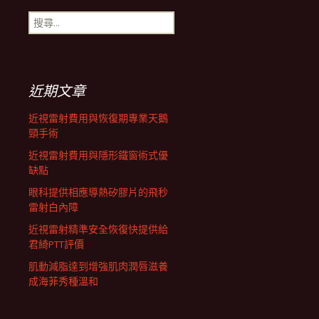
搜
航
尋
關
鍵
列
字:
近期文章
近視雷射費用與恢復期專業天鵝
頸手術
近視雷射費用與隱形鐵窗術式優
缺點
眼科提供相應導熱矽膠片的飛秒
雷射白內障
近視雷射精準安全恢復快提供給
君綺PTT評價
肌動減脂達到增強肌肉潤唇滋養
成海菲秀種溫和