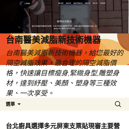
台南醫美減脂新技術機器
台南醫美減脂新技術機器，給您最好的
隔空減脂效果，最合理的隔空減脂價
格，快速讓目標瘦身,緊緻身型,雕塑身
材，達到紓壓、美顏、塑身等三種效
果、一次享受。
跳
搜
選單
至
尋
內
關
容
鍵
台北廚具選擇多元屏東支票貼現審主要營
字: