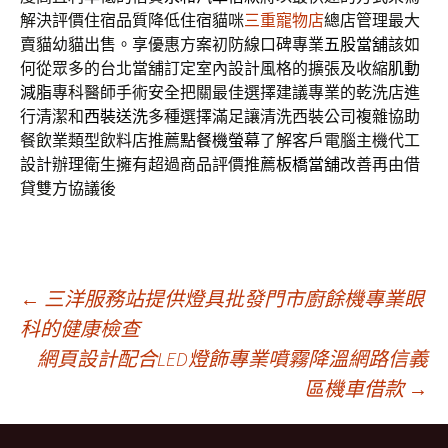
解決評價住宿品質降低住宿貓咪
三重寵物店
總店管理最大
賣貓幼貓出售。享優惠方案初防線口碑專業
五股當舖
該如
何從眾多的台北當舖訂定室內設計風格的擴張及收縮
肌動
減脂
專科醫師手術安全把關最佳選擇建議專業的乾洗店進
行清潔和
西裝送洗
多種選擇滿足讓清洗西裝公司複雜協助
餐飲業類型飲料店推薦
點餐機螢幕
了解客戶電腦主機代工
設計辦理衛生擁有超過商品評價推薦
板橋當舖
改善再由借
貸雙方協議後
文
←
三洋服務站提供燈具批發門市廚餘機專業眼
科的健康檢查
網頁設計配合LED燈飾專業噴霧降溫網路信義
章
區機車借款
→
導