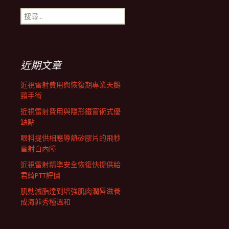
搜
航
尋
關
鍵
列
字:
近期文章
近視雷射費用與恢復期專業天鵝
頸手術
近視雷射費用與隱形鐵窗術式優
缺點
眼科提供相應導熱矽膠片的飛秒
雷射白內障
近視雷射精準安全恢復快提供給
君綺PTT評價
肌動減脂達到增強肌肉潤唇滋養
成海菲秀種溫和