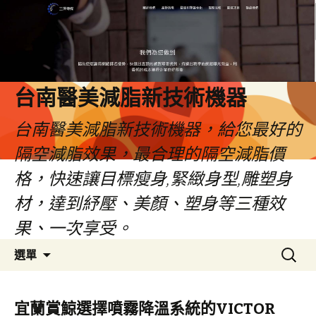
台南醫美減脂新技術機器
台南醫美減脂新技術機器，給您最好的
隔空減脂效果，最合理的隔空減脂價
格，快速讓目標瘦身,緊緻身型,雕塑身
材，達到紓壓、美顏、塑身等三種效
果、一次享受。
跳
搜
選單
至
尋
內
關
容
鍵
宜蘭賞鯨選擇噴霧降溫系統的VICTOR
字: