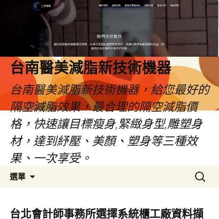
台南醫美減脂新技術機器
台南醫美減脂新技術機器，給您最好的
隔空減脂效果，最合理的隔空減脂價
格，快速讓目標瘦身,緊緻身型,雕塑身
材，達到紓壓、美顏、塑身等三種效
果、一次享受。
跳
搜
選單
至
尋
內
關
容
鍵
台北會計師事務所選擇系統櫃工廠資料擷
字: