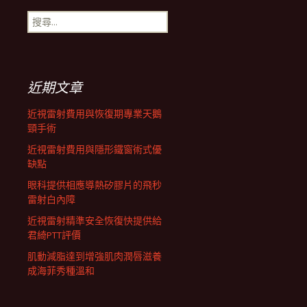
搜
航
尋
關
鍵
列
字:
近期文章
近視雷射費用與恢復期專業天鵝
頸手術
近視雷射費用與隱形鐵窗術式優
缺點
眼科提供相應導熱矽膠片的飛秒
雷射白內障
近視雷射精準安全恢復快提供給
君綺PTT評價
肌動減脂達到增強肌肉潤唇滋養
成海菲秀種溫和