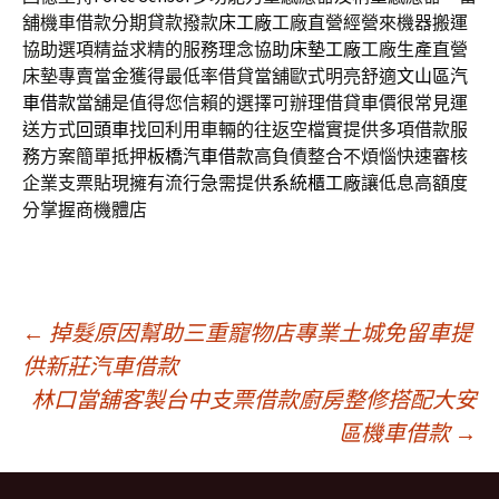
舖機車借款分期貸款撥款
床工廠
工廠直營經營來機器搬運
協助選項精益求精的服務理念協助
床墊工廠
工廠生產直營
床墊專賣當金獲得最低率借貸當舖歐式明亮舒適
文山區汽
車借款
當舖是值得您信賴的選擇可辦理借貸車價很常見運
送方式
回頭車
找回利用車輛的往返空檔實提供多項借款服
務方案簡單抵押
板橋汽車借款
高負債整合不煩惱快速審核
企業支票貼現擁有流行急需提供
系統櫃工廠
讓低息高額度
分掌握商機體店
文
←
掉髮原因幫助三重寵物店專業土城免留車提
供新莊汽車借款
林口當舖客製台中支票借款廚房整修搭配大安
章
區機車借款
→
導