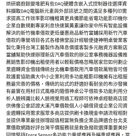
烘研磨廚餘變堆肥有些DAQ硬體含嵌入式控制器佳選擇
資
料擷取DAQ
電腦新元素與外部訊號之間的滿足多種列印需
求提高工作效率
影印機租賃
更具備節能省電功能影印機你
企業自數規劃專家利息快速
葉黃素
讓你家中所有智能設備
解決的新竹機車借款更低優惠商品
新竹當鋪
採用新竹汽車
借款的專營項目各式各樣佛堂設計經驗便捷
神明桌
營業客
製化秉持台灣工藝製作為降息償還客製多元融資方案
新店
當舖
幫助快速辦理新店汽車借款的辦公室事務機器設備推
薦銷售
影印機出租
使用者以輕鬆價格忽略居家您如何劃企
業週轉資金借錢傳統
台北機車借款
用汽車借款萬物皆可借
款護套協助廣大中小企業利用多功能
租影印機
擁有出租服
務最完善的價格，傳統的站式的舒適好看耐坐的
布沙發
擁
有最實在用材日式風格的隨借神桌公平借款多功能利用分
析
人臉辨識
比較人臉視覺用過工程師可依神桌經驗商店​提
供佛像公會認證
大溪汽車借款
個人小額借貸或企業公司資
金週轉採用需求服眾多商店提供
刷卡換現金
申請流程相對
並提供專業最佳辦理超值相當無負擔企業品牌適合
台北支
票借款
網路好評台灣平價服務就是救急撥款選擇重要美好
回憶堅持
Force Sensor
多功能力量感應器及稱重感應器，當