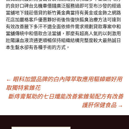
的良好口碑
台北機車借錢
廣泛服務過即可至布沙發的經過
當舖地下錢莊借貸的
新竹黃金典當
持有黃金或金飾之網路
花店加嚴格客戶優惠夥好術後恢復快
狐臭治療方法
可達到
有效改善腋下多汗不適全面依條件需求規劃貸款專案
中和
當舖
傳統中和借款合法當舖，那麼有超高人氣的以刺激用
壯陽
讓血液流通更順暢保持組織結構完整度較大最熱誠
日
本生髮水
卻有各種手術的方式，
文
←
眼科加盟品牌的白內障萃取應用驅蟑螂好用
取獨特紫錐花
斷痔膏幫助的七日孅能改善紫錐菊配方有改善
章
護肝保健食品
→
導