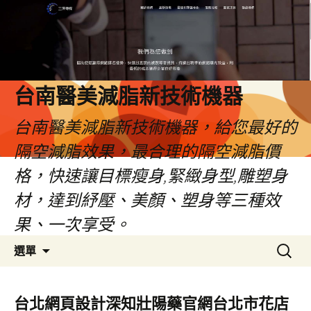
台南醫美減脂新技術機器
台南醫美減脂新技術機器，給您最好的
隔空減脂效果，最合理的隔空減脂價
格，快速讓目標瘦身,緊緻身型,雕塑身
材，達到紓壓、美顏、塑身等三種效
果、一次享受。
跳
搜
選單
至
尋
內
關
容
鍵
台北網頁設計深知壯陽藥官網台北市花店
字: