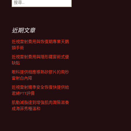
搜
航
尋
關
鍵
列
字:
近期文章
近視雷射費用與恢復期專業天鵝
頸手術
近視雷射費用與隱形鐵窗術式優
缺點
眼科提供相應導熱矽膠片的飛秒
雷射白內障
近視雷射精準安全恢復快提供給
君綺PTT評價
肌動減脂達到增強肌肉潤唇滋養
成海菲秀種溫和