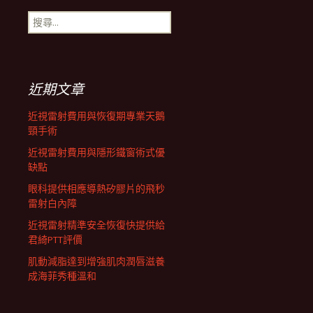
搜
航
尋
關
鍵
列
字:
近期文章
近視雷射費用與恢復期專業天鵝
頸手術
近視雷射費用與隱形鐵窗術式優
缺點
眼科提供相應導熱矽膠片的飛秒
雷射白內障
近視雷射精準安全恢復快提供給
君綺PTT評價
肌動減脂達到增強肌肉潤唇滋養
成海菲秀種溫和