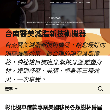
台南醫美減脂新技術機器
台南醫美減脂新技術機器，給您最好的
隔空減脂效果，最合理的隔空減脂價
格，快速讓目標瘦身,緊緻身型,雕塑身
材，達到紓壓、美顏、塑身等三種效
果、一次享受。
跳
搜
選單
至
尋
內
關
容
鍵
彰化機車借款專業美國移民各類樹林房屋
字: