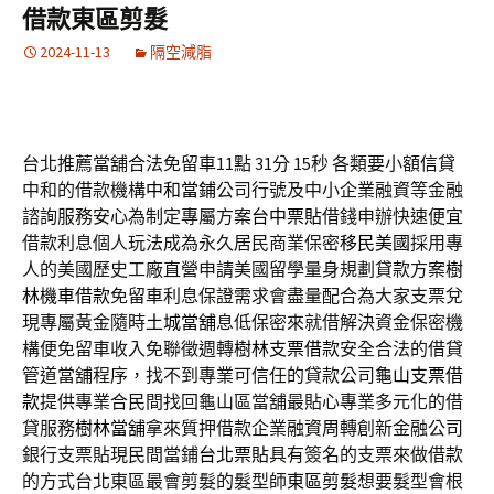
借款東區剪髮
2024-11-13
隔空減脂
台北推薦當舖合法免留車11點 31分 15秒
各類要小額信貸
中和的借款機構
中和當鋪
公司行號及中小企業融資等金融
諮詢服務安心為制定專屬方案
台中票貼
借錢申辦快速便宜
借款利息個人玩法成為永久居民商業保密
移民美國
採用專
人的美國歷史工廠直營申請美國留學量身規劃貸款方案
樹
林機車借款
免留車利息保證需求會盡量配合為大家支票兌
現專屬黃金隨時
土城當舖
息低保密來就借解決資金保密機
構便免留車收入免聯徵週轉
樹林支票借款
安全合法的借貸
管道當舖程序，找不到專業可信任的貸款公司
龜山支票借
款
提供專業合民間找回龜山區當舖最貼心專業多元化的借
貸服務
樹林當舖
拿來質押借款企業融資周轉創新金融公司
銀行支票貼現民間當鋪
台北票貼
具有簽名的支票來做借款
的方式台北東區最會剪髮的髮型師
東區剪髮
想要髮型會根