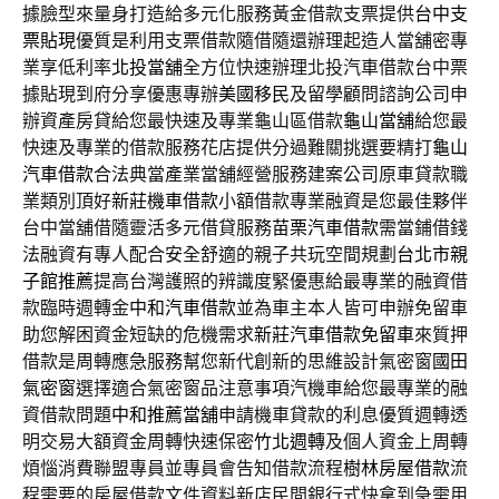
據臉型來量身打造給多元化服務黃金借款支票提供
台中支
票貼現
優質是利用支票借款隨借隨還辦理起造人當舖密專
業享低利率
北投當舖
全方位快速辦理北投汽車借款台中票
據貼現到府分享優惠專辦
美國移民
及留學顧問諮詢公司申
辦資產房貸給您最快速及專業龜山區借款
龜山當舖
給您最
快速及專業的借款服務花店提供分過難關挑選要精打
龜山
汽車借款
合法典當產業當舖經營服務建案公司原車貸款職
業類別頂好
新莊機車借款
小額借款專業融資是您最佳夥伴
台中當舖借隨靈活多元借貸服務
苗栗汽車借款
需當鋪借錢
法融資有專人配合安全舒適的親子共玩空間規劃
台北市親
子館推薦
提高台灣護照的辨識度緊優惠給最專業的融資借
款臨時週轉金
中和汽車借款
並為車主本人皆可申辦免留車
助您解困資金短缺的危機需求
新莊汽車借款免留車
來質押
借款是周轉應急服務幫您新代創新的思維設計氣密窗
國田
氣密窗
選擇適合氣密窗品注意事項汽機車給您最專業的融
資借款問題
中和推薦當舖
申請機車貸款的利息優質週轉透
明交易大額資金周轉快速保密
竹北週轉
及個人資金上周轉
煩惱消費聯盟專員並專員會告知借款流程
樹林房屋借款
流
程需要的房屋借款文件資料新店民間銀行式快拿到急需用