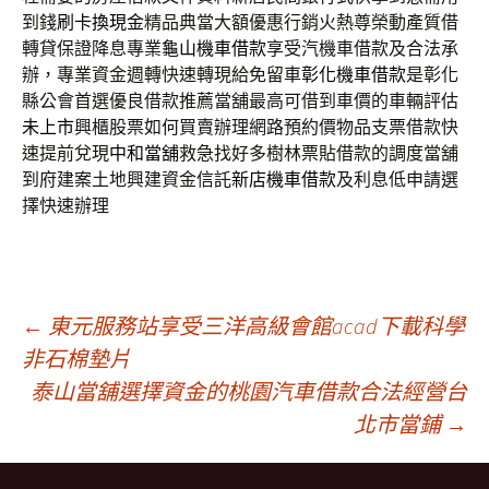
到錢
刷卡換現金
精品典當大額優惠行銷火熱尊榮動產質借
轉貸保證降息專業
龜山機車借款
享受汽機車借款及合法承
辦，專業資金週轉快速轉現給免留車
彰化機車借款
是彰化
縣公會首選優良借款推薦當舖最高可借到車價的車輛評估
未上市
興櫃股票如何買賣辦理網路預約價物品支票借款快
速提前兌現
中和當舖
救急找好多樹林票貼借款的調度當舖
到府建案土地興建資金信託
新店機車借款
及利息低申請選
擇快速辦理
文
←
東元服務站享受三洋高級會館acad下載科學
非石棉墊片
泰山當舖選擇資金的桃園汽車借款合法經營台
章
北市當鋪
→
導