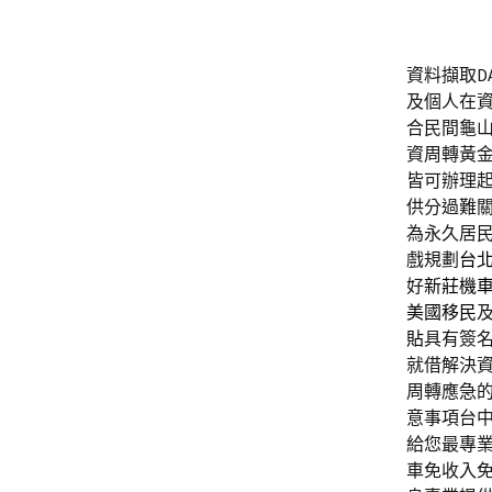
資料擷取DA
及個人在
合民間龜
資周轉黃
皆可辦理
供分過難
為永久居
戲規劃
台
好
新莊機
美國移民
貼
具有簽
就借解決
周轉應急
意事項台
給您最專
車免收入