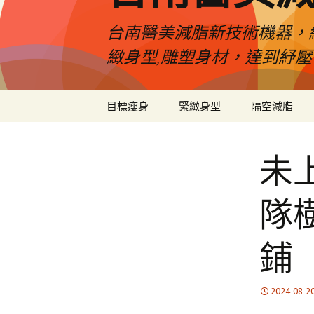
台南醫美減脂新技術機器，
緻身型,雕塑身材，達到紓
跳
目標瘦身
緊緻身型
隔空減脂
至
內
容
未
隊
鋪
2024-08-2