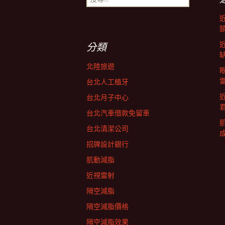
尋
導
關
鍵
字:
航
分類
北陸旅遊
列
台北人工植牙
台北月子中心
台北汽車借款免留車
台北清潔公司
招牌設計銀行
肌動減脂
近視雷射
隔空減脂
隔空減脂價格
隔空減脂效果