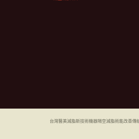
台灣醫美減脂新技術機器
隔空減脂
術能改善傳