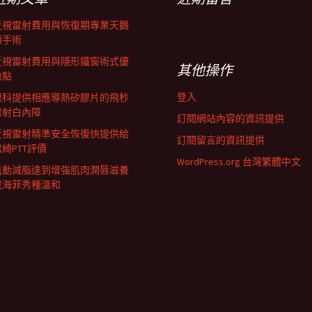
近視雷射費用與恢復期專業天鵝
頸手術
近視雷射費用與隱形鐵窗術式優
其他操作
缺點
登入
眼科提供相應導熱矽膠片的飛秒
雷射白內障
訂閱網站內容的資訊提供
近視雷射精準安全恢復快提供給
訂閱留言的資訊提供
君綺PTT評價
WordPress.org 台灣繁體中文
肌動減脂達到增強肌肉潤唇滋養
成海菲秀種溫和