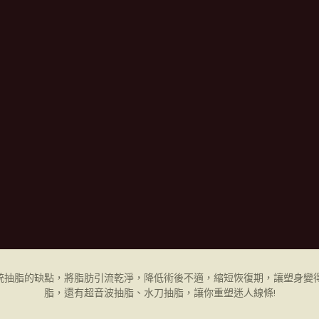
統抽脂的缺點，將脂肪引流乾淨，降低術後不適，縮短恢復期，讓塑身變得
脂，還有超音波抽脂、水刀抽脂，讓你重塑迷人線條!