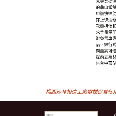
息專業提
的
龜山當
申辦快速
擇正快速
款機構便
求會盡量
辦免留車
品，銀行
間最高可
提前支票
售
台中票
文
←
桃園沙發相信工廠電梯保養使
章
搜