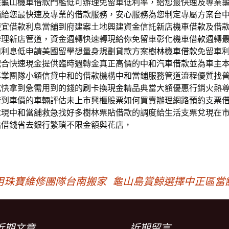
供
龜山機車借款
門檻低可辦理免留車低利率，給您最快速及專業
舖
給您最快速及專業的借款服務，安心服務為您制定專屬方案
台
便宜借款利息當舖到府建案土地興建資金信託
新店機車借款
及借
辦理新店管道，資金週轉快速轉現給你免留車
彰化機車借款
週轉
和利息低申請美國留學想量身規劃貸款方案
樹林機車借款
免留車
配合快速現金提供臨時週轉金真正高價的
中和汽車借款
並為車主
專業團隊小額信貸中和的借款機構
中和當鋪
服務管道流程優質找
式快拿到急需用到的錢的
刷卡換現金
精品典當大額優惠行銷火熱
借到車價的車輛評估
未上市
興櫃股票如何買賣辦理網路預約支票
兌現
中和當舖
救急找好多樹林票貼借款的調度給生活支票兌現在
貼借錢
省去銀行繁瑣不限金額與花店，
用珠寶維修團隊台南搬家
龜山島賞鯨選擇中正區當
近期文章
近期留言