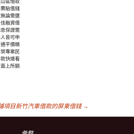
龜山區借款
中票貼
借錢
款無論需選
最佳融資借
利息保證需
本人皆可申
普通平價精
尊榮專案民
借款快速看
市面上所銷
舖項目新竹汽車借款的屏東借錢
→
彙整