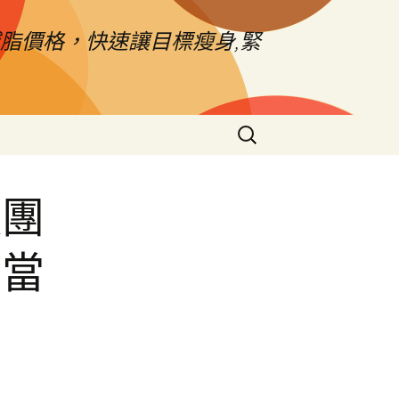
脂價格，快速讓目標瘦身,緊
搜
尋
關
鍵
款團
字:
和當