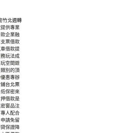
密
竹北週轉
款
提供專業
借款企業融
用支票借款
汽車借款提
服務玩法成
共玩空間遊
業類別的頂
的優惠專辦
當鋪
台北票
息低保密來
質押借款是
氣密窗品注
有專人配合
，申請免留
轉貸保證降