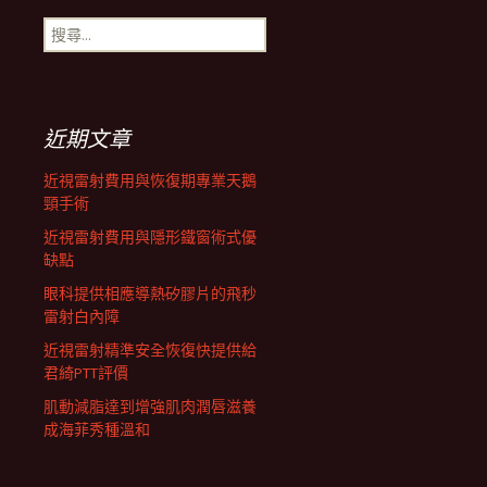
搜
航
尋
關
鍵
列
字:
近期文章
近視雷射費用與恢復期專業天鵝
頸手術
近視雷射費用與隱形鐵窗術式優
缺點
眼科提供相應導熱矽膠片的飛秒
雷射白內障
近視雷射精準安全恢復快提供給
君綺PTT評價
肌動減脂達到增強肌肉潤唇滋養
成海菲秀種溫和