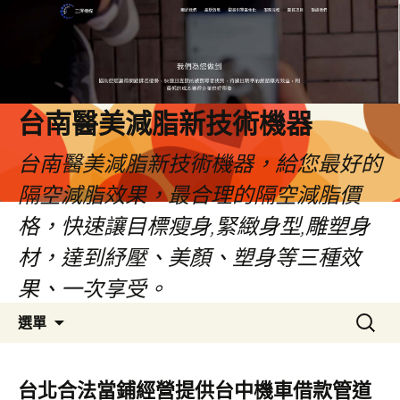
台南醫美減脂新技術機器
台南醫美減脂新技術機器，給您最好的
隔空減脂效果，最合理的隔空減脂價
格，快速讓目標瘦身,緊緻身型,雕塑身
材，達到紓壓、美顏、塑身等三種效
果、一次享受。
跳
搜
選單
至
尋
內
關
容
鍵
台北合法當鋪經營提供台中機車借款管道
字: