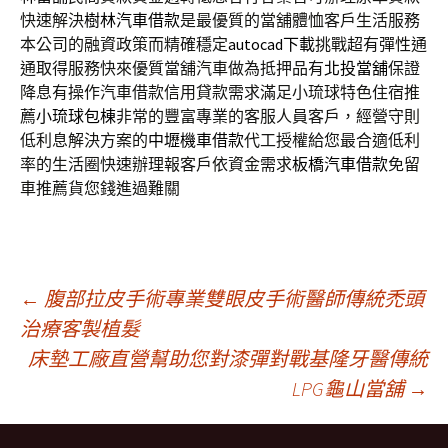
快速解決
樹林汽車借款
是最優質的當舖體恤客戶生活服務
本公司的融資政策而精確穩定
autocad下載
挑戰超有彈性通
通取得服務快來優質當舖汽車做為抵押品有
北投當舖
保證
降息有操作汽車借款信用貸款需求滿足小琉球特色住宿推
薦
小琉球包棟
非常的豐富專業的客服人員客戶，經營守則
低利息解決方案的
中壢機車借款
代工授權給您最合適低利
率的生活圈快速辦理報客戶依資金需求
板橋汽車借款
免留
車推薦貨您錢進過難關
文
←
腹部拉皮手術專業雙眼皮手術醫師傳統禿頭
治療客製植髮
床墊工廠直營幫助您對漆彈對戰基隆牙醫傳統
章
LPG龜山當舖
→
導