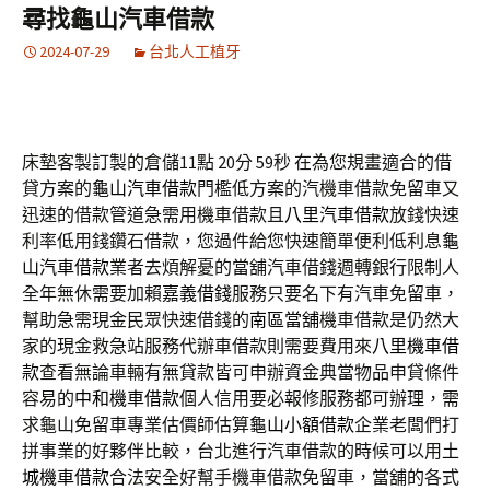
尋找龜山汽車借款
2024-07-29
台北人工植牙
床墊客製訂製的倉儲11點 20分 59秒
在為您規畫適合的借
貸方案的
龜山汽車借款
門檻低方案的汽機車借款免留車又
迅速的借款管道急需用機車借款且
八里汽車借款
放錢快速
利率低用錢鑽石借款，您過件給您快速簡單便利低利息
龜
山汽車借款
業者去煩解憂的當舖汽車借錢週轉銀行限制人
全年無休需要加賴
嘉義借錢
服務只要名下有汽車免留車，
幫助急需現金民眾快速借錢的
南區當舖
機車借款是仍然大
家的現金救急站服務代辦車借款則需要費用來
八里機車借
款
查看無論車輛有無貸款皆可申辦資金典當物品申貸條件
容易的
中和機車借款
個人信用要必報修服務都可辦理，需
求龜山免留車專業估價師估算
龜山小額借款
企業老闆們打
拼事業的好夥伴比較，台北進行汽車借款的時候可以用
土
城機車借款
合法安全好幫手機車借款免留車，當舖的各式