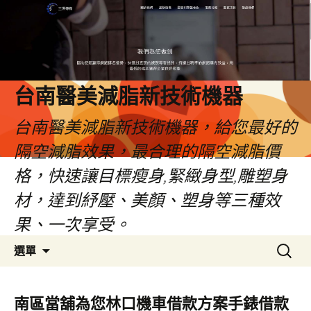
台南醫美減脂新技術機器
台南醫美減脂新技術機器，給您最好的
隔空減脂效果，最合理的隔空減脂價
格，快速讓目標瘦身,緊緻身型,雕塑身
材，達到紓壓、美顏、塑身等三種效
果、一次享受。
跳
搜
選單
至
尋
內
關
容
鍵
南區當舖為您林口機車借款方案手錶借款
字: