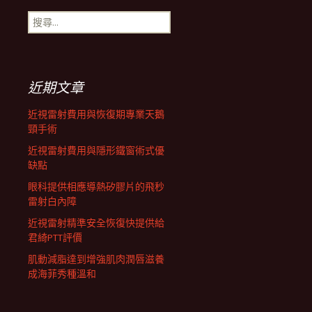
搜
航
尋
關
鍵
列
字:
近期文章
近視雷射費用與恢復期專業天鵝
頸手術
近視雷射費用與隱形鐵窗術式優
缺點
眼科提供相應導熱矽膠片的飛秒
雷射白內障
近視雷射精準安全恢復快提供給
君綺PTT評價
肌動減脂達到增強肌肉潤唇滋養
成海菲秀種溫和