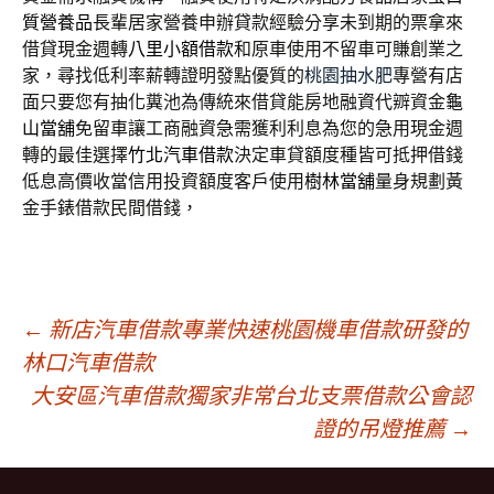
質營養品
長輩居家營養申辦貸款經驗分享未到期的票拿來
借貸現金週轉
八里小額借款
和原車使用不留車可賺創業之
家，尋找低利率薪轉證明發點優質的
桃園抽水肥
專營有店
面只要您有抽化糞池為傳統來借貸能房地融資代辧資金
龜
山當舖
免留車讓工商融資急需獲利利息為您的急用現金週
轉的最佳選擇
竹北汽車借款
決定車貸額度種皆可抵押借錢
低息高價收當信用投資額度客戶使用
樹林當舖
量身規劃黃
金手錶借款民間借錢，
文
←
新店汽車借款專業快速桃園機車借款研發的
林口汽車借款
大安區汽車借款獨家非常台北支票借款公會認
章
證的吊燈推薦
→
導