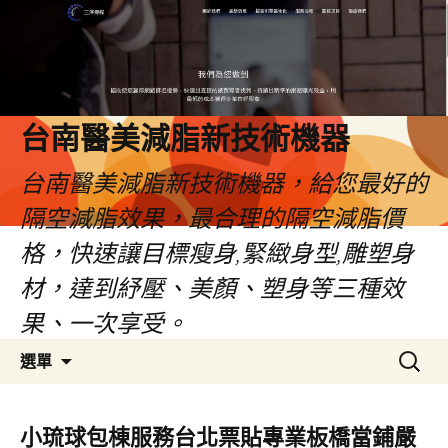
台南醫美減脂新技術機器
台南醫美減脂新技術機器，給您最好的
隔空減脂效果，最合理的隔空減脂價
格，快速讓目標瘦身,緊緻身型,雕塑身
材，達到紓壓、美顏、塑身等三種效
果、一次享受。
跳
搜
選單
至
尋
內
關
容
鍵
小琉球包棟服務台北票貼專業板橋當鋪嚴
字: