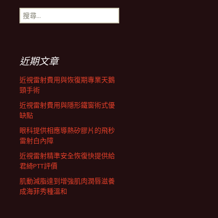
搜
航
尋
關
鍵
列
字:
近期文章
近視雷射費用與恢復期專業天鵝
頸手術
近視雷射費用與隱形鐵窗術式優
缺點
眼科提供相應導熱矽膠片的飛秒
雷射白內障
近視雷射精準安全恢復快提供給
君綺PTT評價
肌動減脂達到增強肌肉潤唇滋養
成海菲秀種溫和