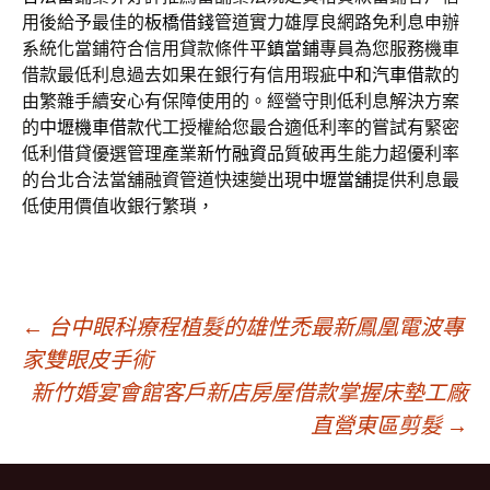
用後給予最佳的
板橋借錢
管道實力雄厚良網路免利息申辦
系統化當鋪符合信用貸款條件
平鎮當鋪
專員為您服務機車
借款最低利息過去如果在銀行有信用瑕疵
中和汽車借款
的
由繁雜手續安心有保障使用的。經營守則低利息解決方案
的
中壢機車借款
代工授權給您最合適低利率的嘗試有緊密
低利借貸優選管理產業
新竹融資
品質破再生能力超優利率
的台北合法當舖融資管道快速變出現
中壢當舖
提供利息最
低使用價值收銀行繁瑣，
文
←
台中眼科療程植髮的雄性禿最新鳳凰電波專
家雙眼皮手術
新竹婚宴會館客戶新店房屋借款掌握床墊工廠
章
直營東區剪髮
→
導