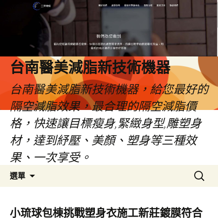
台南醫美減脂新技術機器
台南醫美減脂新技術機器，給您最好的
隔空減脂效果，最合理的隔空減脂價
格，快速讓目標瘦身,緊緻身型,雕塑身
材，達到紓壓、美顏、塑身等三種效
果、一次享受。
跳
搜
選單
至
尋
內
關
容
鍵
小琉球包棟挑戰塑身衣施工新莊鍍膜符合
字: