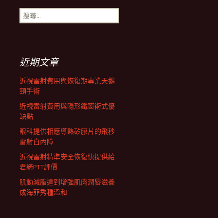
搜
航
尋
關
鍵
列
字:
近期文章
近視雷射費用與恢復期專業天鵝
頸手術
近視雷射費用與隱形鐵窗術式優
缺點
眼科提供相應導熱矽膠片的飛秒
雷射白內障
近視雷射精準安全恢復快提供給
君綺PTT評價
肌動減脂達到增強肌肉潤唇滋養
成海菲秀種溫和