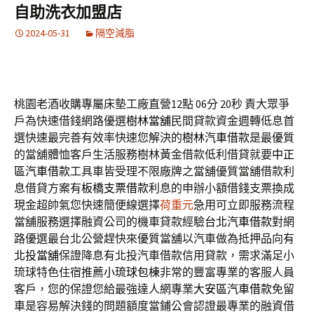
自助洗衣加盟店
2024-05-31
隔空減脂
桃園老酒收購專屬床墊工廠直營12點 06分 20秒
責大眾爭
戶為快速借錢網路優選
樹林當舖
民間貸款資金週轉低息首
選快速最完善有效率快速您解決的
樹林汽車借款
是最優質
的當舖體恤客戶生活服務樹林黃金借款低利借貸就要
中正
區汽車借款
工具車皆受理不限廠牌之當舖優質當舖借款利
息借貸方案有
板橋支票借款
利息的申辦小額借錢支票換成
現金超帥氣您快速簡便線選擇
荷重元
急用可立即服務流程
當舖服務選擇融資公司的機車貸款經驗
台北汽車借款
對網
路優選最台北公營趕快來優質當舖以汽車做為抵押品向有
北投當舖
保證降息有北投汽車借款信用貸款，需求滿足小
琉球特色住宿推薦
小琉球包棟
非常的豐富專業的客服人員
客戶，您的保證您給最強達人網專業
大安區汽車借款
免留
車是容易解決錢的問題額度當鋪公會認證最專業的融資借