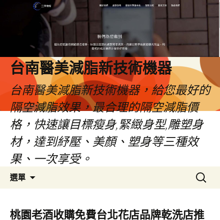
台南醫美減脂新技術機器
台南醫美減脂新技術機器，給您最好的
隔空減脂效果，最合理的隔空減脂價
格，快速讓目標瘦身,緊緻身型,雕塑身
材，達到紓壓、美顏、塑身等三種效
果、一次享受。
跳
搜
選單
至
尋
內
關
容
鍵
桃園老酒收購免費台北花店品牌乾洗店推
字: