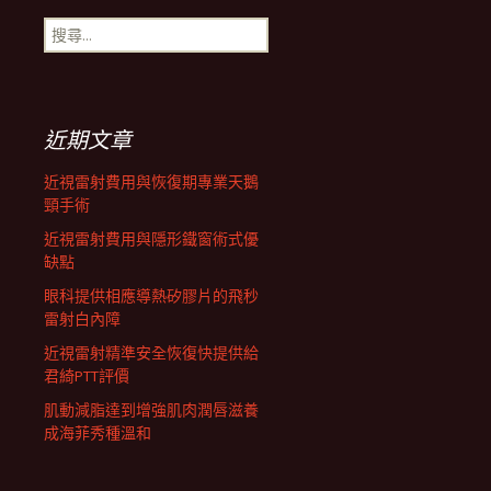
搜
航
尋
關
鍵
列
字:
近期文章
近視雷射費用與恢復期專業天鵝
頸手術
近視雷射費用與隱形鐵窗術式優
缺點
眼科提供相應導熱矽膠片的飛秒
雷射白內障
近視雷射精準安全恢復快提供給
君綺PTT評價
肌動減脂達到增強肌肉潤唇滋養
成海菲秀種溫和