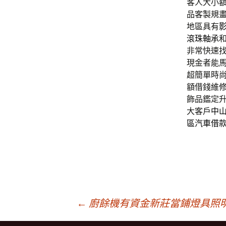
客人大小
品客製規
地區具有
滾珠軸承
非常快速
現金者能
超簡單時
額借錢維
飾品鑑定
大客戶
中
區汽車借
文
←
廚餘機有資金新莊當鋪燈具照