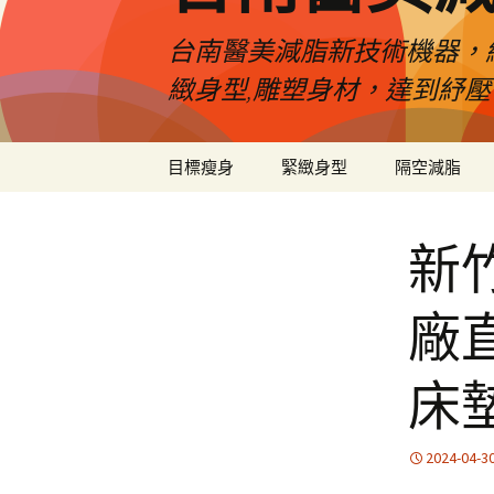
台南醫美減脂新技術機器，
緻身型,雕塑身材，達到紓
跳
目標瘦身
緊緻身型
隔空減脂
至
內
容
新
廠
床
2024-04-3