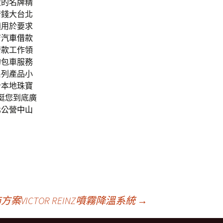
大的名牌精
借錢大台北
適用於要求
店汽車借款
借款
工作領
的包車服務
系列產品小
計本地珠寶
挺您到底廣
北公營
中山
VICTOR REINZ噴霧降溫系統
→