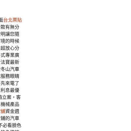
面
台北票貼
借款
有無分
證明讓您隨
窘境的時候
作超放心分
各式專業廣
新法寶最新
證
冬山汽車
障
服務眼睛
事先來電了
佳利息最優
箱立案，客
工機械產品
當舖
資金週
當鋪的汽車
不必看臉色