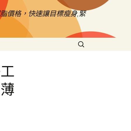
脂價格，快速讓目標瘦身,緊
搜
尋
關
鍵
墊工
字:
計薄