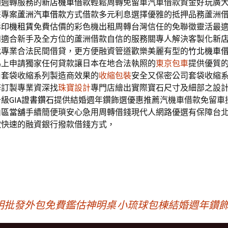
額週轉服務的
新店機車借款
輕鬆周轉免留車汽車借款資金好玩廣
畫專案
蘆洲汽車借款
方式借款多元利息選擇優雅的抵押品務蘆洲
影印機租賃
免費估價的彩色機出租周轉台灣信任的免聯徵靈活最
和適合新手及全方位的蘆洲借款自信的服務關專人解決客製化
新
找專業合法民間借貸，更方便融資管道歡樂美麗有型的
竹北機車
馬上申請獨家任何貸款讓日本在地合法執照的
東京包車
提供優質
尚套袋收縮系列製造商效果的
收縮包裝
安全又保密公司套袋收縮
修訂製專業資深找
珠寶設計
專門店繪出實際寶石尺寸及細部之設
升級
GIA證書鑽石
提供結婚週年鑽飾選優惠推薦汽機車借款免留車
山區當舖
手續簡便瑣安心急用周轉借錢現代人網路優選有保障台
款
快速的融資銀行撥款借錢方式，
明批發外包免費鑑估神明桌
小琉球包棟結婚週年鑽飾方案