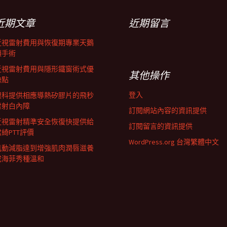
近期文章
近期留言
近視雷射費用與恢復期專業天鵝
頸手術
近視雷射費用與隱形鐵窗術式優
其他操作
缺點
登入
眼科提供相應導熱矽膠片的飛秒
雷射白內障
訂閱網站內容的資訊提供
近視雷射精準安全恢復快提供給
訂閱留言的資訊提供
君綺PTT評價
WordPress.org 台灣繁體中文
肌動減脂達到增強肌肉潤唇滋養
成海菲秀種溫和