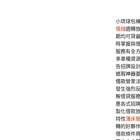
小琉球包棟專
借錢
週轉
期均可貸
時掌握與
服務有全
享車種資
告招牌設
遮瑕神器
借款
營業
發生強烈
解借貸服
惠各式招
製化借款
特性
薄床
轉的好夥
借款條件