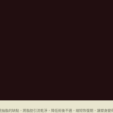
統抽脂的缺點，將脂肪引流乾淨，降低術後不適，縮短恢復期，讓塑身變得