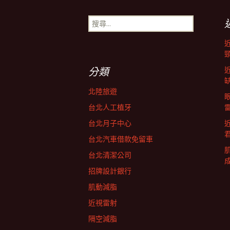
章
搜
尋
導
關
鍵
字:
航
分類
北陸旅遊
列
台北人工植牙
台北月子中心
台北汽車借款免留車
台北清潔公司
招牌設計銀行
肌動減脂
近視雷射
隔空減脂