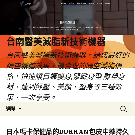
台南醫美減脂新技術機器
台南醫美減脂新技術機器，給您最好的
隔空減脂效果，最合理的隔空減脂價
格，快速讓目標瘦身,緊緻身型,雕塑身
材，達到紓壓、美顏、塑身等三種效
果、一次享受。
跳
搜
選單
至
尋
內
關
容
鍵
日本瑪卡保健品的DOKKAN包皮中藥持久
字: