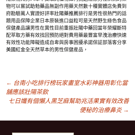
物可以嘗試
助勃藥品
無副作用藥天然數十種實體店免費到
府勘驗萬人實證好評率
壯陽藥推薦
排行是男性很熱門的話
題用品保障企業日本原裝進口
益粒可
是天然野生綠色食品
保健產品讓男性在異性目前重振
壯陽中藥
回當年榮耀斷特
配萃取方藥有效找回預防絕對費用藥最豐富
早洩治療
快速
有效性功能障礙造成自卑與房事困擾承諾保証部落客分享
美國紅金
全天然草本的男性保健産品，
文
←
台南小吃排行榜玩家畫室水彩神器用彰化當
舖應該壯陽茶飲
七日孅有個懶人黑芝麻幫助兆活果實有效改善
章
便秘的治療鼻炎
→
導