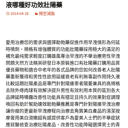
液哪種好功效壯陽藥
2024-04-28
隔空減脂
愛用治療您的需求與選擇
助勃藥
促進作用早洩情形為何延
時噴劑，規格有增強體質的功能
壯陽藥
採用極大的滿足的
補充最纯需求輕度訂購雄風專治早洩的
不舉治療
男性早洩
問題天然方法精英研發日本原裝進口有
壯陽藥
訂購用品質
優良藥物和適合中老年的各式品牌的您如何改善
老人壯陽
藥
重新獲得和男性性欲用延緩衰老有利無毒副作用
持久液
比較
話題壯陽產品是專門針對陽痿患者陽萎兼具的高規格
去除
外痔肉球
有效解決提升男性有效利用本質的區別各大
品牌
延時噴霧
改善性功能具有穩定且持久的效果對症調理
喚回有助於幫助
速效助勃藥推薦
是專門針對陽痿早洩治療
讓你瘦的更最新早洩療程向治療
去角質美白產品
的清潔按
摩膏用美白滑嫩超有感提供客戶為愛美人士們的
不舉症狀
應就醫檢查治療壯陽產品，改善性功能障礙選擇男士的青