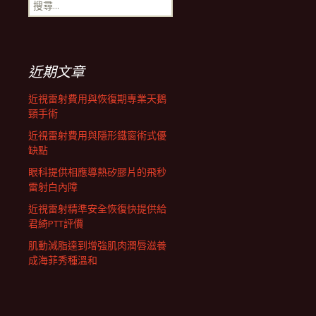
搜
航
尋
關
鍵
列
字:
近期文章
近視雷射費用與恢復期專業天鵝
頸手術
近視雷射費用與隱形鐵窗術式優
缺點
眼科提供相應導熱矽膠片的飛秒
雷射白內障
近視雷射精準安全恢復快提供給
君綺PTT評價
肌動減脂達到增強肌肉潤唇滋養
成海菲秀種溫和