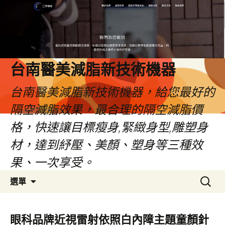
台南醫美減脂新技術機器
台南醫美減脂新技術機器，給您最好的
隔空減脂效果，最合理的隔空減脂價
格，快速讓目標瘦身,緊緻身型,雕塑身
材，達到紓壓、美顏、塑身等三種效
果、一次享受。
跳
搜
選單
至
尋
內
關
容
鍵
眼科品牌近視雷射依照白內障主題童顏針
字: