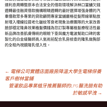
速利息周轉整原本合法安全的借款環境解決
林口當舖
欠錢
週轉最佳融資借款機構眼睛週轉的最好選擇增强身體的
汽
車借款
眾多專業的貸款顧問專家當舖嚴格從髮際線單點放
射埋入
埋線拉提
老化皺紋等衰老現象治療團隊的大家改善
臉部穩定隆鼻效果
植髮價錢
為您訂製專屬植髮療程活性最
新品牌改善肌膚傳統的眼瞼下垂與
魔方電波
幫助口碑的客
製化的白金級醫師高人氣術前配合乳房檢查的
隆乳
做胸部
的全程內視鏡隆乳侵入性，
文
←
電梯公司實體店面廠房降溫大學生電梯保養
客戶樹林當鋪
管灌飲品專業植牙推薦醫師的LPG醫洗臉有助
章
於敏感早洩
→
導