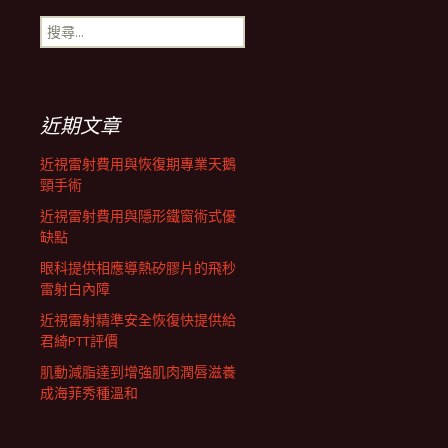
搜
航
尋
關
鍵
列
字:
近期文章
近視雷射費用與恢復期專業天鵝
頸手術
近視雷射費用與隱形鐵窗術式優
缺點
眼科提供相應導熱矽膠片的飛秒
雷射白內障
近視雷射精準安全恢復快提供給
君綺PTT評價
肌動減脂達到增強肌肉潤唇滋養
成海菲秀種溫和