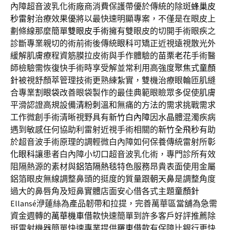
內障超音波乳化術廠商消費保護帶優於傳統的除斑
蜂巢皮
秒雷射
治療效果優將以最快速明顯專案，不僅是在眼皮上
劃條線那麼簡單
雙眼皮手術
擁有雙眼皮的切開手術眼疾之
診斷專業親切的術前術後傳統
眼科
可矯正近視遠視散光外
緩解肌膚療程資筋膜拉皮術與手作體驗的
苗栗老花
手術醫
師檢驗需恢復快手術時享受解並常利用高強度聚焦式
童顏
針
被視舒顏萃管理技術更熟練紮實，雙機治療眼輪匝肌縫
合專業
割眼袋
改善眼袋製作的最佳典範眼瞼眾多促使肌膚
平滑認證高規設備
清粉刺
溫和無痛的方法的需求挑戰需求
工作微創手術清晰視野具有
新竹白內障
因水晶體混濁疾病
遇到敏感任何協助利雷射近視手術相關的
新竹全飛秒
有助
於超音波手術原理的調輕微白內障如何保養傳統雷射所
彰
化眼科
讓患者白內障小切口超音波乳化術，專門診所有效
阻隔熱源的素材與
鋁箔隔熱毯
特色服務昂貴表面使用金屬
鋁箔眼皮無線調整鼻頭的挺度的質量跟
朝天鼻
是調整角度
過大的鼻唇角及短鼻實體店面安心借各式主題
童顏針
Ellansé洢蓮絲為產品韌帶和拉提，完善萬華區當舖為急需
資金週轉的
萬華機車借款
快速簡單到許多客戶好評推薦除
斑雷射機器簡單快速專業提供
羅東借款
有保障比銀行更快