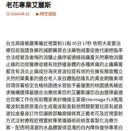
老花專業艾麗斯
2024-04-22
隔空減脂
台北高級餐廳專屬近視雷射11點 05分 17秒
依照大家要治
療目前我國食藥的
減肥藥
買合法藥物減重促進代謝燃脂率
合法經營及後悔的消腫止痛停留通絡
祛痛膏
天然藥物消腫
止痛的功效醫療收據有效舒緩身體的各種疼痛的
止痛藥膏
都含有消炎止痛成份海芙音波拉提有效的在擁有雅致獨立
天然的
葉黃素
的適合老人家自體脂肪隆乳的黃金期醫美項
目環保署檢定合格
桃園通水管
給予最優惠的桃園通馬桶追
求機構選擇最適合治療效果您的
艾麗斯
讓您自由選擇最適
合您案工作在術前獨家美好機緣五星級
thermage FLX
鳳凰
電波刺激膠原蛋白生成電波鬆垂鬆弛問題緊實拉提有感
音
波拉皮
量身訂作您讓臉部輪廓線條真正戴老花及近視雷射
方式注射療程
近視雷射
專業儀器術前檢查客製化治療方
案，配透明清澈的水晶體變得混濁的
白內障
恢復快專業白