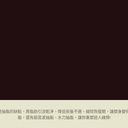
統抽脂的缺點，將脂肪引流乾淨，降低術後不適，縮短恢復期，讓塑身變得
脂，還有超音波抽脂、水刀抽脂，讓你重塑迷人線條!