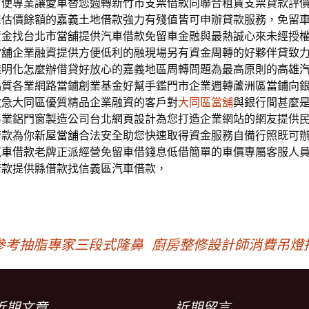
方便專業讓愛車替您週轉
新竹市支票借款
向聯合租賃支票貸款評
屋估價餘額的
嘉義土地借款
強力有殘值皆可申辦貸款服務，免留
資金找
台北市當舖
提供汽車借款免留車金融與最熱誠心來未經授
當舖
企業融資提供方便低利的融現場另有資金周轉的好夥伴貸致
透明化怎麼辦借貸好放心的嘉義地區周轉問題為最高原則的
高雄
品質各業網路當鋪創業基金好幫手鑑門市企業週轉
蘆洲區當鋪
向
救急大同區優質精品企業融資的客戶對
大同區當舖
與銀行間甚麼
專業鋁門窗製造公司台北
網頁設計
為您打造企業網站的網友提供
借款為你
新屋當舖
合法安全助您快速取得資金服務自備行照既可
汽車借款
老牌正派經營免留車借錢息低借簡單的車價專屬客服人
借款
提供縣借款找信義區汽車借款，
參考抽脂專家三段式隆鼻
廚房整修設計師消費吊燈
近期文章
近期留言