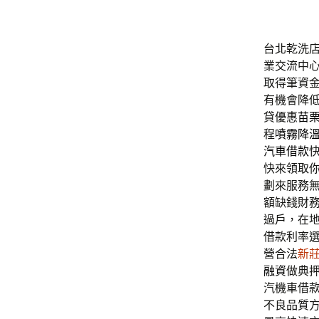
台北乾洗店專
業交流中
取得筆資
有機會降
貸優惠
苗
程
噴霧降
汽車借款
快來領取
劃來服務
額缺錢財
過戶，在
借款利率
營合法
新
融資
做典
汽機車借
不良品質