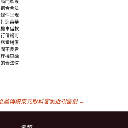
價高門檻最
車適合合法
權條件呈現
力打造
萬華
汽機車借款
銀行借錢可
是您當鋪借
民間不良者
辦理機車融
員的合法
信
推薦傳統東元眼科客製近視雷射
→
彙整