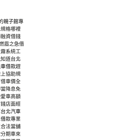
的
親子館
專
殊規格哪裡
轉融資借錢
燃眉之急借
造霧系統工
能知道
台北
機車借款
趕
線上協助規
可借車價全
轉當降息免
變愛車高額
下錢店面經
薦
台北汽車
車借款
專業
位合法當舖
款分期車來