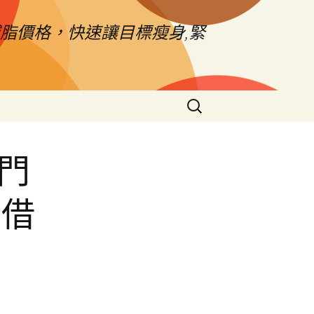
脂價格，快速讓目標瘦身,緊
搜
尋
關
鍵
門
字:
車借