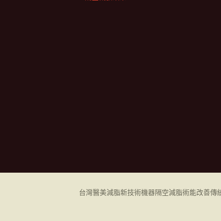
台灣醫美減脂新技術機器
隔空減脂
術能改善傳