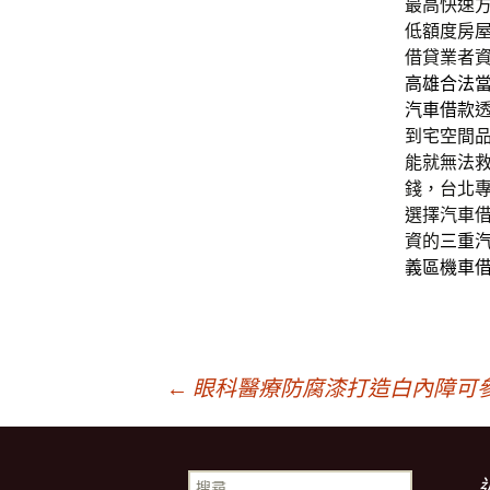
最高快速
低額度房
借貸業者
高雄合法
汽車借款
到宅空間
能就無法
錢，台北
選擇汽車
資的
三重
義區機車
文
←
眼科醫療防腐漆打造白內障可
章
搜