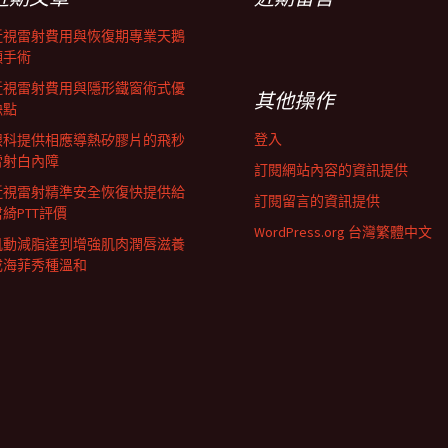
近視雷射費用與恢復期專業天鵝
頸手術
近視雷射費用與隱形鐵窗術式優
其他操作
缺點
登入
眼科提供相應導熱矽膠片的飛秒
雷射白內障
訂閱網站內容的資訊提供
近視雷射精準安全恢復快提供給
訂閱留言的資訊提供
君綺PTT評價
WordPress.org 台灣繁體中文
肌動減脂達到增強肌肉潤唇滋養
成海菲秀種溫和