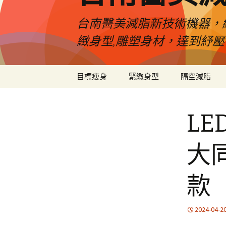
台南醫美減脂新技術機器，
緻身型,雕塑身材，達到紓
跳
目標瘦身
緊緻身型
隔空減脂
至
內
容
L
大
款
2024-04-2