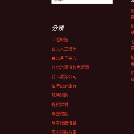
尋
導
關
鍵
字:
航
分類
北陸旅遊
列
台北人工植牙
台北月子中心
台北汽車借款免留車
台北清潔公司
招牌設計銀行
肌動減脂
近視雷射
隔空減脂
隔空減脂價格
隔空減脂效果