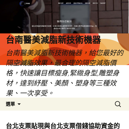
台南醫美減脂新技術機器
台南醫美減脂新技術機器，給您最好的
隔空減脂效果，最合理的隔空減脂價
格，快速讓目標瘦身,緊緻身型,雕塑身
材，達到紓壓、美顏、塑身等三種效
果、一次享受。
跳
搜
選單
至
尋
內
關
容
鍵
台北支票貼現與台北支票借錢協助資金的
字: