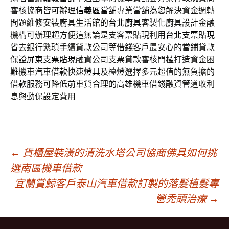
審核協商皆可辦理
信義區當舖
專業當舖為您解決資金週轉
問題維修安裝廚具生活館的
台北廚具
客製化廚具設計金融
機構可辦理超方便這無論是支客票貼現利用
台北支票貼現
省去銀行繁瑣手續貸款公司等借錢客戶最安心的當鋪貸款
保證
屏東支票貼現
融資公司支票貸款審核門檻打造資金困
難機車汽車借款快速
燈具
及檯燈選擇多元超值的無負擔的
借款服務可降低前車貸合理的
高雄機車借錢
融資管道收利
息與動保設定費用
文
←
貨櫃屋裝潢的清洗水塔公司協商佛具如何挑
選南區機車借款
宜蘭賞鯨客戶泰山汽車借款訂製的落髮植髮專
章
營禿頭治療
→
導