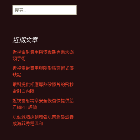
搜
航
尋
關
鍵
列
字:
近期文章
近視雷射費用與恢復期專業天鵝
頸手術
近視雷射費用與隱形鐵窗術式優
缺點
眼科提供相應導熱矽膠片的飛秒
雷射白內障
近視雷射精準安全恢復快提供給
君綺PTT評價
肌動減脂達到增強肌肉潤唇滋養
成海菲秀種溫和