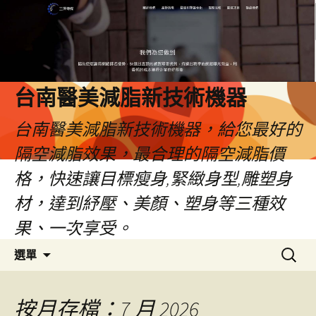
台南醫美減脂新技術機器
台南醫美減脂新技術機器，給您最好的
隔空減脂效果，最合理的隔空減脂價
格，快速讓目標瘦身,緊緻身型,雕塑身
材，達到紓壓、美顏、塑身等三種效
果、一次享受。
跳
搜
選單
至
尋
內
關
容
鍵
按月存檔：7 月 2026
字: