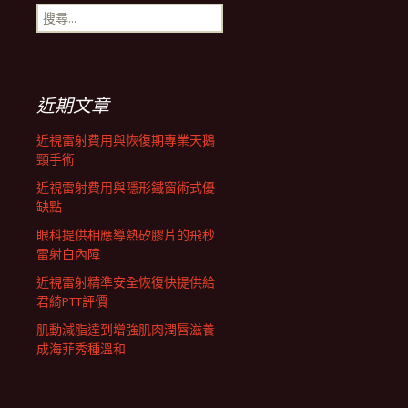
搜
尋
關
鍵
字:
近期文章
近視雷射費用與恢復期專業天鵝
頸手術
近視雷射費用與隱形鐵窗術式優
缺點
眼科提供相應導熱矽膠片的飛秒
雷射白內障
近視雷射精準安全恢復快提供給
君綺PTT評價
肌動減脂達到增強肌肉潤唇滋養
成海菲秀種溫和