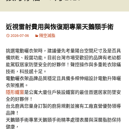
近視雷射費用與恢復期專業天鵝頸手術
2026-07-06
隔空減脂
挑選電動曬衣架時，建議優先考量陽台空間尺寸及是否具
備烘乾、殺菌功能。目前台灣市場受歡迎的品牌有老幼都
能駕馭居家防墜安全的好夥伴！聲控操作與多重乾衣除蟎
技術，科技感十足。
電動曬衣架品牌
品質穩定且具備多桿伸縮設計電動升降曬
衣架推薦。
隱形鐵窗
是公寓大廈住戶裝設鐵窗的最佳首選居家防墜安
全的好夥伴！
台北廚具
您量身訂製的廚房規劃並擁有工廠直營優勢領導
品牌！
天鵝頸手術
專業天鵝頸手術精準處理表層與深層脂肪保持
健康，