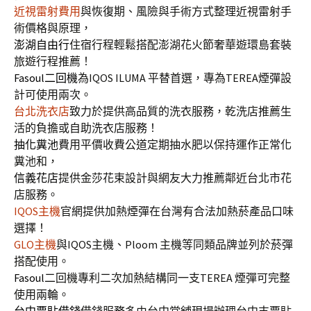
近視雷射費用
與恢復期、風險與手術方式整理近視雷射手
術價格與原理，
澎湖自由行
住宿行程輕鬆搭配澎湖花火節奢華遊環島套裝
旅遊行程推薦！
Fasoul二回機
為IQOS ILUMA 平替首選，專為TEREA煙彈設
計可使用兩次。
台北洗衣店
致力於提供高品質的洗衣服務，乾洗店推薦生
活的負擔或自助洗衣店服務！
抽化糞池
費用平價收費公道定期抽水肥以保持運作正常化
糞池和，
信義花店
提供金莎花束設計與網友大力推薦鄰近台北市花
店服務。
IQOS主機
官網提供加熱煙彈在台灣有合法加熱菸產品口味
選擇！
GLO主機
與IQOS主機、Ploom 主機等同類品牌並列於菸彈
搭配使用。
Fasoul
二回機專利二次加熱結構同一支TEREA 煙彈可完整
使用兩輪。
台中票貼借錢
借錢服務多由台中當舖現場辦理台中支票貼