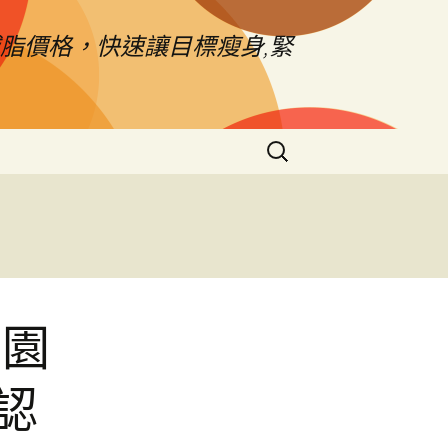
脂價格，快速讓目標瘦身,緊
搜
尋
關
鍵
字:
樂園
認