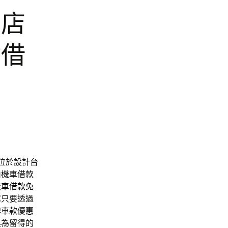
花店
貼借
位於設計
台
山機車借款
機車借款免
薦
只要透過
牌車款優惠
具為留得的