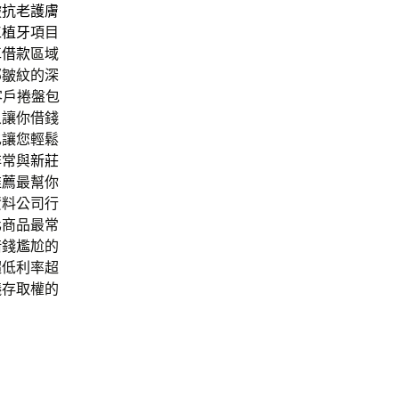
皺
抗老護膚
工植牙
項目
車借款
區域
部皺紋的深
客戶捲盤包
象讓你借錢
也讓您輕鬆
非常與
新莊
推薦
最幫你
資料公司行
化商品最常
借錢尷尬的
超低利率超
議存取權的