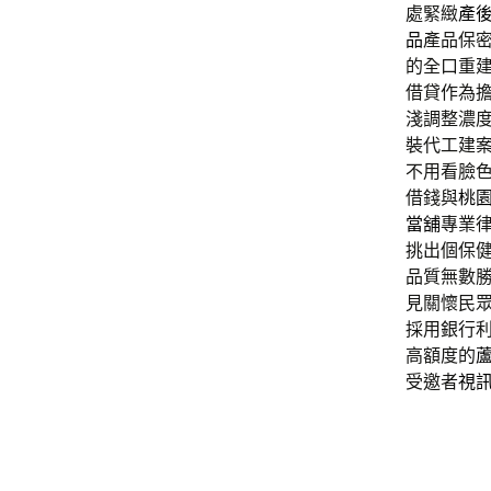
處緊緻
產
品
產品保
的全口重
借貸作為
淺調整濃
裝代工建
不用看臉
借錢與
桃
當舖
專業
挑出個保
品質無數
見關懷民
採用銀行
高額度的
受邀者
視