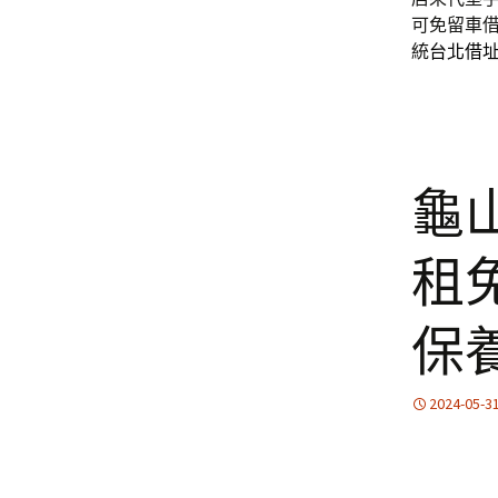
可免留車
統
台北借
龜
租
保
2024-05-3