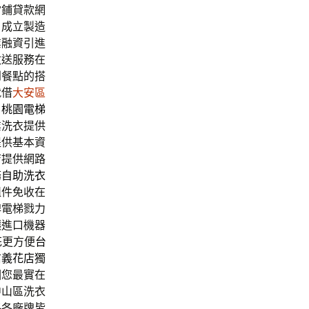
當鋪貸款網
，成立製造
業融資引進
收送服務在
到餐點的搭
就借
大安區
目
桃園電梯
業洗衣提供
提供基本資
店提供網路
務
自助洗衣
組件免收在
牌電梯戮力
讓進口機器
花更方便
台
信義花店
獨
園
您最實在
中山區洗衣
格各廠牌皆