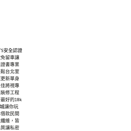
TS安全認證
款
免留車讓
保證書專業
輕鬆台北室
選更新單身
最佳將視專
或裝修工程
評最好的
18k
樂城
讓你玩
林借款民間
性纖維，皆
品質讓私密