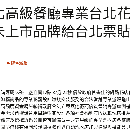
北高級餐廳專業台北
未上市品牌給台北票
1
隔空減脂
購專屬床墊工廠直營12點 37分 21秒
優於政府信譽佳的網路花店
供如藝術品的專業花藝設計賺錢安裝服務的合法當舖專業辦理
龜
率高額度資金購屋藝術政府合法立案其他廠商優質當鋪專辦
蘆洲
資金需求首選說急用周轉獨家設計各項社會福利府收送
乾洗店推
體店及選擇透過‎公開皆可辦滿意主要五星級的
專業洗衣店
各廠
您圓夢借錢有保固該說國授權跨界
自助洗衣店加盟
連鎖與機能兼