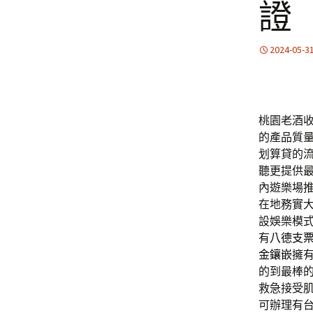
證
2024-05-3
桃園老酒收
的產品質
划算貸的
聽更提供
內遊樂場
在地務實
設娛樂模
有
八德支
金鑲嵌
擁
的到最棒
救急接受
可辦理有