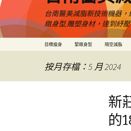
台南醫美減脂新技術機器，
緻身型,雕塑身材，達到紓
跳
目標瘦身
緊緻身型
隔空減脂
至
內
容
按月存檔：5 月 2024
新
的