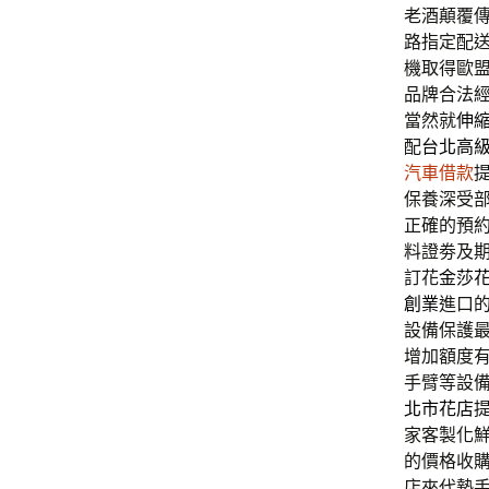
老酒顛覆
路指定配
機取得歐
品牌合法
當然就
伸
配
台北高
汽車借款
保養深受
正確的預
料證劵及
訂花
金莎
創業
進口
設備保護
增加額度
手臂等設
北市花店
家客製化
的價格收
店來代墊