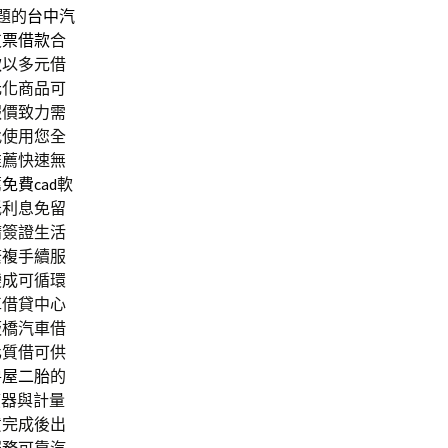
題的
台中汽
支票借款
合
款
以多元借
元化商品可
報價致力需
找使用您全
推薦快速無
薦
免費cad
軟
低利息免留
請簽證生活
繁複手續服
變成可循環
車借貸中心
板橋汽車借
化質借可供
房屋二胎
的
應器與計量
貨完成後出