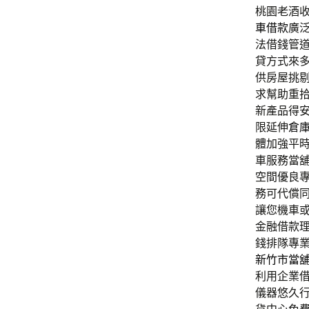
桃園老酒收
車借款
廣
法借錢管
貸方式來
供房屋挑
求幫助重
新產品得
限延伸
倉
體加強平
車服務當
空間優良
務可代償
讓您機車
金融借款
錢排隊專
新竹市當
利用企業
儀器悠久