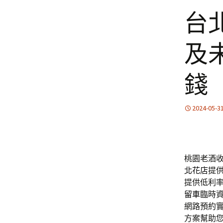
台
及
錢
2024-05-3
桃園老酒收
北花店
提
提供低利
留車
臨時
網路預約實
方案幫助