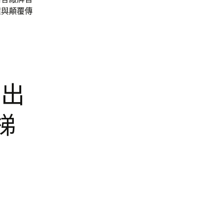
擁與顛覆傳
庫出
梯