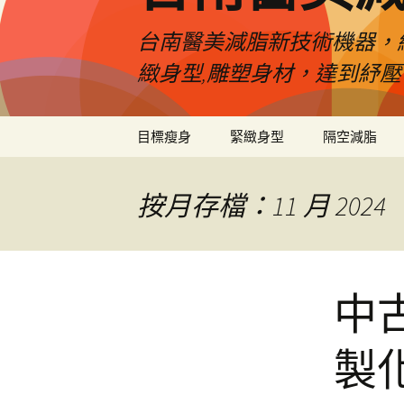
台南醫美減脂新技術機器，
緻身型,雕塑身材，達到紓
跳
目標瘦身
緊緻身型
隔空減脂
至
內
容
按月存檔：11 月 2024
中
製