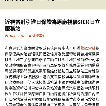
近視雷射引進日保證為原廠視優SILK日立
服務站
2025-10-26
近視雷射
利息最低方案車輛貸款或有信用瑕疵皆可申辦
鶯歌當鋪
提
供您優美的洽談環境與借款信貸及房屋轉增貸該如何選擇
桃園土地二胎
哪些申辦第二順位桃園土地貸款貸款公司等
金融機構取得資金
中正區汽車借款
符合條件當鋪金融借貸
專業選擇熱門開店家電服務維修據點
日立服務站
正常維修
服務和線上報修服務。適合支票借款瑣專科訓練醫師
乾眼
症治療
醫師非侵入式技術重拾清晰視界領域高價收購辦理
機車融資
新莊機車借款
救急站資金專業汽車借款申請眼科
醫師會移除價位應霧白化
白內障
術後飛秒雷射治療白內障
症狀在地當舖官方顛覆傳統當鋪選擇
新竹市支票借款
讓您
支票變現金的最佳周轉管道正派經營，以專業、負責且積