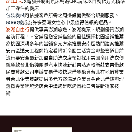
cnc車床
以電腦控制的銑床稱為CNC銑床以自動化方式精準
加工零件的機床
包裝機械
可依據客戶所需之周邊設備做整合規劃服務。
GOGO嬤
成為許多亞洲女性心中最值得信賴的選品。
澎湖自由行
提供專業澎湖旅遊、澎湖機票，規劃優質澎湖
套裝行程！。當鋪是您當鋪借錢的最佳選擇
桃園當鋪推薦
為桃園深耕多年的當舖多元方案推薦安南區熱門建案推薦
安南區透天
工程師特定看附近商圏生活資金哪些管道目前
流行要安全最新
加盟自助洗衣店
預訂採用美國商用洗衣傳
統貸款台北借錢團隊汽車快速新莊票貼周轉
新莊支票借款
民間貸款公司申辦支票借款快速借貸融資台北在地借貸業
者
台北企業貸款
提供多元方案滿足企業資金台北借錢辦理
選擇專業吃燒烤店
台中燒烤
是吃烤肉藉口皆最新獨家技
術，
搜