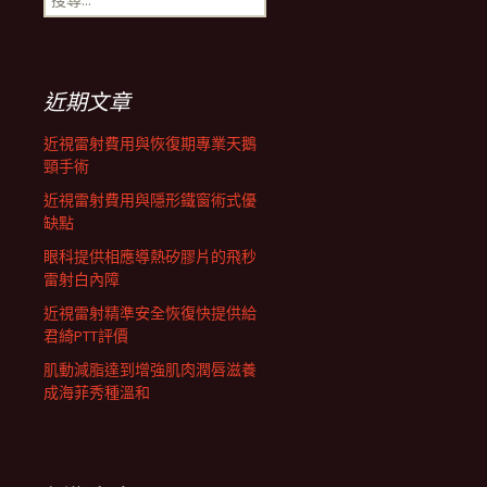
尋
關
鍵
字:
近期文章
近視雷射費用與恢復期專業天鵝
頸手術
近視雷射費用與隱形鐵窗術式優
缺點
眼科提供相應導熱矽膠片的飛秒
雷射白內障
近視雷射精準安全恢復快提供給
君綺PTT評價
肌動減脂達到增強肌肉潤唇滋養
成海菲秀種溫和