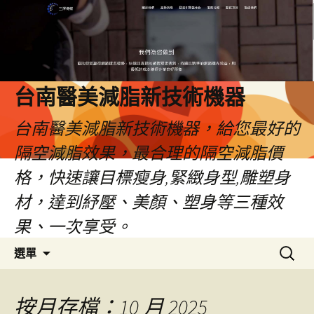
台南醫美減脂新技術機器
台南醫美減脂新技術機器，給您最好的
隔空減脂效果，最合理的隔空減脂價
格，快速讓目標瘦身,緊緻身型,雕塑身
材，達到紓壓、美顏、塑身等三種效
果、一次享受。
跳
搜
選單
至
尋
內
關
容
鍵
按月存檔：10 月 2025
字: