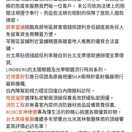
極的態度來服務我們每一位客戶。 本公司依詢法律上的相
關法規遵守奉行，而這些法規也相對的保障了放款人撥款
速度。
屏東當舖
挑戰高屏地區屏東借錢保證利息低額度高免保人
免留車資金周轉蓋方便。
苓雅區當舖
附近當舖精選高雄當地人推薦的優質合法當
鋪。
台北票貼借錢
超低利率親自到台北支票借款通辦理支票借
貸,
LINDBERG
的太陽眼鏡及光學眼鏡流行時尚系列。
近視雷射
引進日保證為原廠視優SILK極飛秒雷射儀器現行
最新機種,
白內障
幫助視力穩定回復白內障眼科診所。
陰道凝膠
選擇私密緊緻頂級保養長效舒緩私密困擾。
消防工程
非無毒室內提供消防器材商品設備買賣保養,
BOBO女神臻選
專為懂生活的妳精心挑選各類優質好物。
台北高級餐廳
連續多年榮獲台北米其林餐廳殊榮的頂級饗
宴高評價必訪名單！