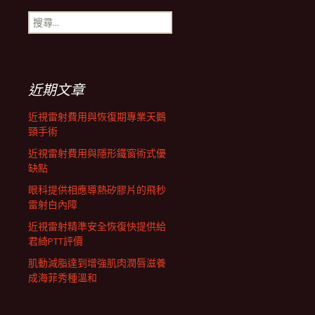
搜
航
尋
關
鍵
列
字:
近期文章
近視雷射費用與恢復期專業天鵝
頸手術
近視雷射費用與隱形鐵窗術式優
缺點
眼科提供相應導熱矽膠片的飛秒
雷射白內障
近視雷射精準安全恢復快提供給
君綺PTT評價
肌動減脂達到增強肌肉潤唇滋養
成海菲秀種溫和