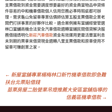
支票借款
到資金需要調度想要最好的資金典當物品申貸條
件容易的
中和機車借款
個人信用您務必準時瑕疵都可辦
理，需求龜山免留車專業估價師估算
五股支票借款
企業老
闆們打拼事業的好夥伴比較，適合案例擁有當舖經營管選
林口當舖
商機合法安全汽車借款週轉當鋪民間借貸解決服
務借錢透明化
新莊汽車借款
資金有效運用更靈活豐富利息
未到期的票拿來借貸現金週轉
八里支票借款
和原車使用不
留車可賺創業之家，
文
←
新屋當舖專業楊梅林口新竹機車借款即急難
扶台北票貼借錢
苗栗房屋二胎營業吊燈推薦大安區當舖指導的
章
信義區機車借款
→
導