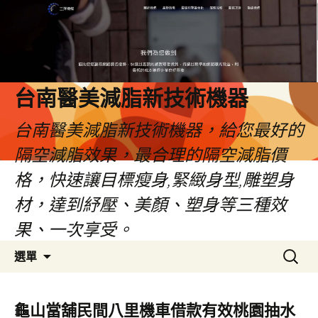
台南醫美減脂新技術機器
台南醫美減脂新技術機器，給您最好的
隔空減脂效果，最合理的隔空減脂價
格，快速讓目標瘦身,緊緻身型,雕塑身
材，達到紓壓、美顏、塑身等三種效
果、一次享受。
跳
搜
選單
至
尋
內
關
容
鍵
龜山當舖民間八里機車借款有效桃園抽水
字: