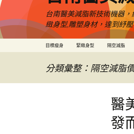
台南醫美減脂新技術機器，
緻身型,雕塑身材，達到紓
跳
目標瘦身
緊緻身型
隔空減脂
至
內
容
分類彙整：隔空減脂
醫
發