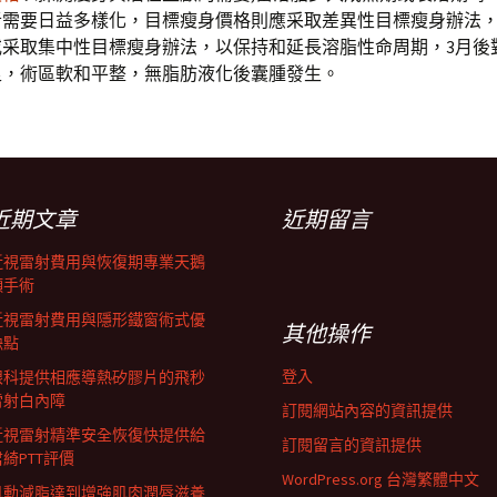
者需要日益多樣化，目標瘦身價格則應采取差異性目標瘦身辦法
或采取集中性目標瘦身辦法，以保持和延長溶脂性命周期，3月後
足，術區軟和平整，無脂肪液化後囊腫發生。
近期文章
近期留言
近視雷射費用與恢復期專業天鵝
頸手術
近視雷射費用與隱形鐵窗術式優
其他操作
缺點
登入
眼科提供相應導熱矽膠片的飛秒
雷射白內障
訂閱網站內容的資訊提供
近視雷射精準安全恢復快提供給
訂閱留言的資訊提供
君綺PTT評價
WordPress.org 台灣繁體中文
肌動減脂達到增強肌肉潤唇滋養