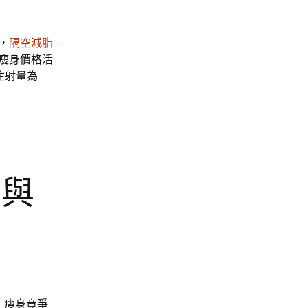
，
隔空減脂
瘦身價格活
注射量為
身與
，瘦身竟爭