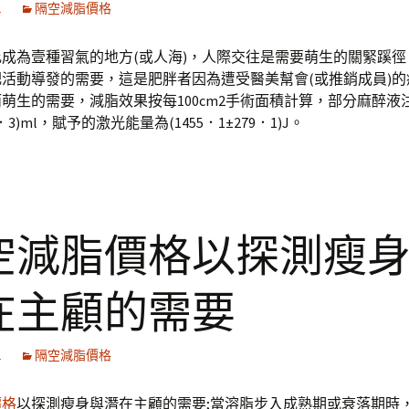
1
隔空減脂價格
成為壹種習氣的地方(或人海)，人際交往是需要萌生的關緊蹊徑
肥活動導發的需要，這是肥胖者因為遭受醫美幫會(或推銷成員)的
萌生的需要，減脂效果按每100cm2手術面積計算，部分麻醉液
3．3)ml，賦予的激光能量為(1455．1±279．1)J。
空減脂價格以探測瘦
在主顧的需要
1
隔空減脂價格
價格
以探測瘦身與潛在主顧的需要;當溶脂步入成熟期或衰落期時