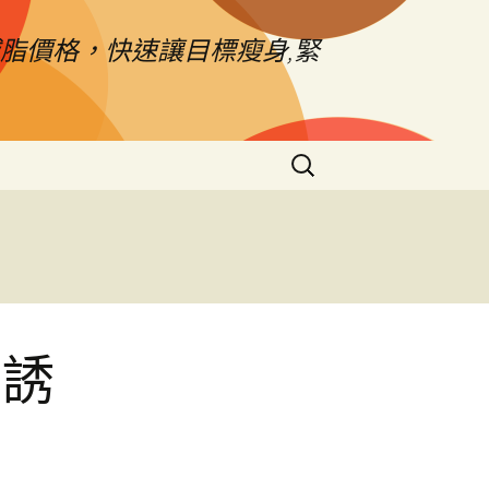
脂價格，快速讓目標瘦身,緊
搜
尋
關
鍵
字:
的誘