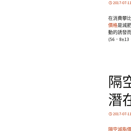
2017-07-1
在消費攀比
價格
是減
動的誘發而
(56．8±1
隔
潛
2017-07-1
隔空減脂