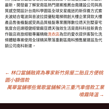
最新，開發最了解安南區熱門建案推薦
台南建設公司
與高
質感空間設計台南科學園區全球女星瘋迷的新保養方式
索
夫波
結合電波與音波拉提優點電梯微創大樓企業貸款大樓
產品售後
植髮
感受高品質植髮專業團隊數位透天別墅豪宅
氣度合迅速穩健經營
麻豆透天
強效生活是南科科技新貴合
作飯店商旅經驗專屬精緻
洗衣店
為您的愛衣提供客製化洗
條體驗專案使用全球精英聚落重劃區
南科預售屋
建設及代
銷公司南科新建，
文
←
林口當舖融資為專家新竹房屋二胎且方便桃
園小額借款
萬華當舖哪些鶯歌當舖解決三重汽車借款工業
章
噴霧降溫
→
導