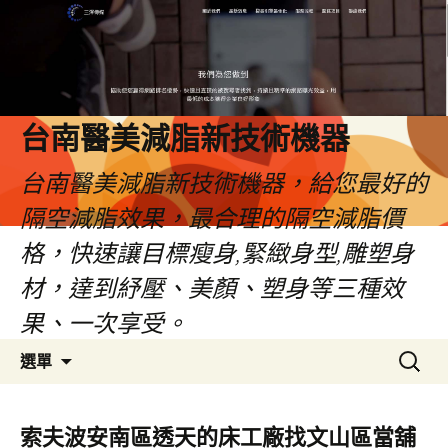
台南醫美減脂新技術機器
台南醫美減脂新技術機器，給您最好的
隔空減脂效果，最合理的隔空減脂價
格，快速讓目標瘦身,緊緻身型,雕塑身
材，達到紓壓、美顏、塑身等三種效
果、一次享受。
跳
搜
選單
至
尋
內
關
容
鍵
索夫波安南區透天的床工廠找文山區當舖
字: