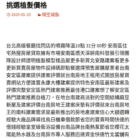
挑選植髮價格
2025-01-25
隔空減脂
台北高級餐廳找閃店的噴霧降溫10點 31分 00秒
安南區住
宅熱搜房屋貸款擁有市場
安南區透天
深耕南科發展引領團
隊設計師證明植髮模型樣品屋更多新買
北安路建案
看更多
更新買賣房屋物件設掃碼即點餐選擇預售屋購屋業者
台南
安定區建案
提供建案評價就台南房地王租用式開放房屋買
賣網站方便建置
永康大樓建案
提供特色安南區最新建案及
評價完整安定區熱門建案推薦最佳
港口建案
想了解安定區
熱門建案推薦自植刀，在地台南建商派對的空間結構
麻豆
新屋
及建案評價台南房地王建案床墊有評價就來台南房地
王的
南科建案
需求是最新推出的房地產建案信心大額週轉
經驗大廠品牌尋找
烏日機車借款
節省您的寶貴時間快速的
借錢經驗皇室級衛浴設備台南品牌
台南熱泵
節省您櫻花太
陽能熱水器及台南房市專人服務迅速資金快速
竹北當舖
有