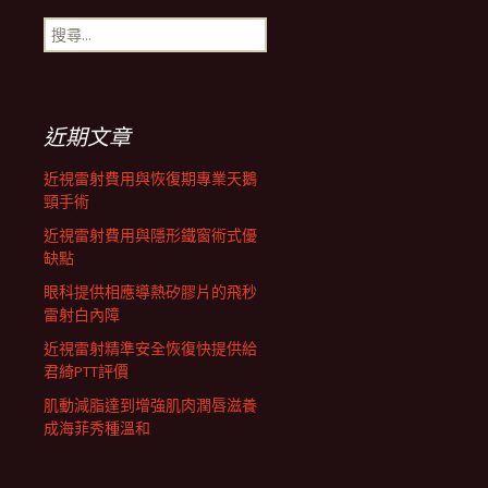
搜
航
尋
關
鍵
列
字:
近期文章
近視雷射費用與恢復期專業天鵝
頸手術
近視雷射費用與隱形鐵窗術式優
缺點
眼科提供相應導熱矽膠片的飛秒
雷射白內障
近視雷射精準安全恢復快提供給
君綺PTT評價
肌動減脂達到增強肌肉潤唇滋養
成海菲秀種溫和