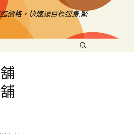
脂價格，快速讓目標瘦身,緊
搜
尋
關
鍵
當舖
字:
當舖