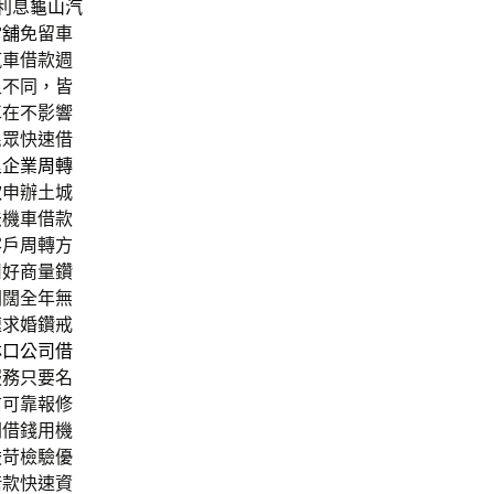
利息
龜山汽
當舖
免留車
汽車借款週
足不同，皆
車在不影響
民眾快速借
里企業周轉
款
申辦土城
法機車借款
客戶周轉方
司好商量鑽
開闊全年無
速求婚鑽戒
林口公司借
服務只要名
信可靠報修
間借錢用機
嚴苛檢驗優
借款快速資