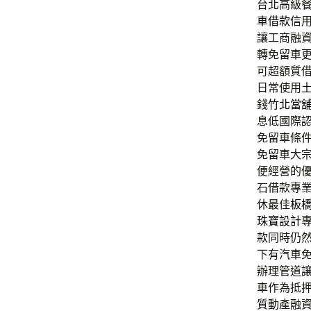
台北高級餐
車借款
信
讓工商融
轉免留車
可超額質
日常使用
錢
竹北當
息低國際
免留車條
免留車大
便經營的
石借款專
休最佳
板
珠寶設計
款
同時仍
下有汽車
辦理管道
車作為抵
質動產融