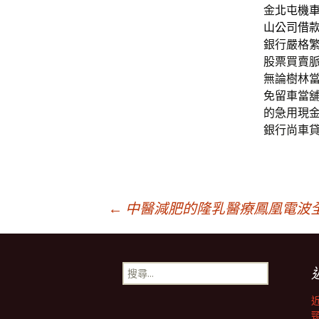
金
北屯機
山公司借
銀行嚴格
股票買賣
無論樹林
免留車當
的急用現
銀行尚車
文
←
中醫減肥的隆乳醫療鳳凰電波
章
搜
尋
導
關
鍵