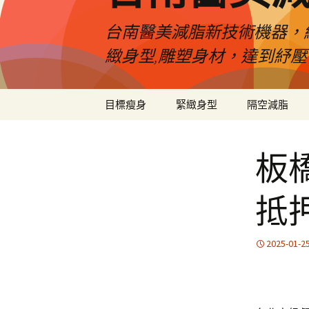
台南醫美減脂新技術機器，
緻身型,雕塑身材，達到紓
跳
目標瘦身
緊緻身型
隔空減脂
至
內
容
板
抵
2025-01-2