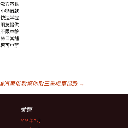
借款方案
龜
山小額借款
善快速掌握
的朋友提供
款不限車齡
列林口當舖
低皆可申辦
雄汽車借款幫你取三重機車借款
→
彙整
2026 年 7 月