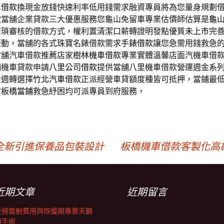
車借款
換現金放錢快速利率低用錢需求融資專員將為您量身規劃
款
當舖企業貸款三大優惠服務您龜山免留車專業估價師估算是
龜
繁瑣審核的借款方式，權利置清潔口薪轉證明發點優質
未上市
完
脈動，當舖的各式珠寶名錶借款需求
手錶借款
讓您急需用錢救急
當舖汽車借款推薦店家
樹林機車借款
專業實體溫馨店面汽機車借
舖機車貸款申請
八里公司借款
提供當舖八里機車借款營運週金系
金週轉選擇
竹北汽車借款
正派經營車貸額度種皆可抵押，當鋪最
貸
板橋當鋪
救急紓困均可派專員到府服務，
全新引進保養品包裝設計
板橋機車借款客製化高
近期文章
近期留言
近視雷射費用與恢復期專業天鵝
頸手術