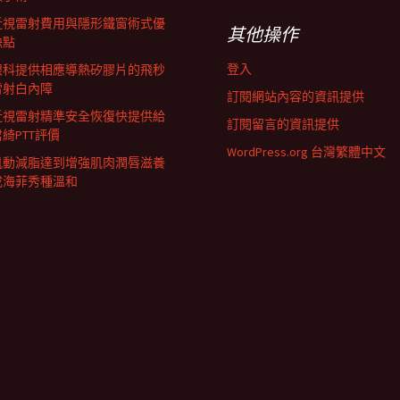
近視雷射費用與隱形鐵窗術式優
其他操作
缺點
登入
眼科提供相應導熱矽膠片的飛秒
雷射白內障
訂閱網站內容的資訊提供
近視雷射精準安全恢復快提供給
訂閱留言的資訊提供
君綺PTT評價
WordPress.org 台灣繁體中文
肌動減脂達到增強肌肉潤唇滋養
成海菲秀種溫和