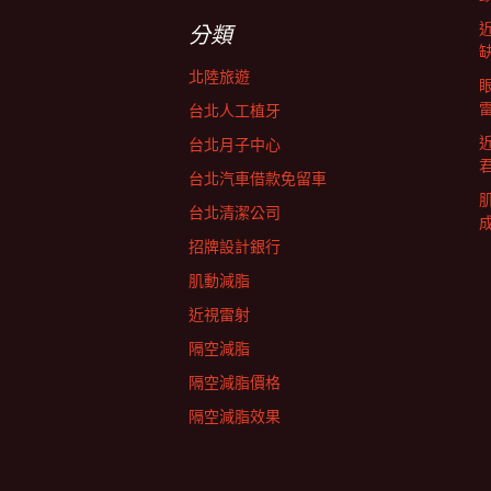
字:
航
分類
北陸旅遊
列
台北人工植牙
台北月子中心
台北汽車借款免留車
台北清潔公司
招牌設計銀行
肌動減脂
近視雷射
隔空減脂
隔空減脂價格
隔空減脂效果