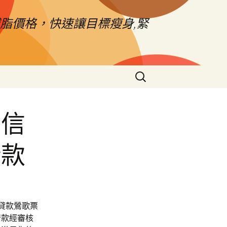
脂價格，快速讓目標瘦身,緊
搜
尋
關
鍵
的信
字:
借款
間貸款鶯歌票
借款經審核