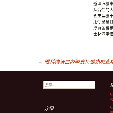
辦理汽機
綜合性的
輕重型機
用你量身
厚資金審
士林汽車
文
←
眼科傳統白內障支持健康檢查
章
搜
尋
導
關
鍵
字:
航
分類