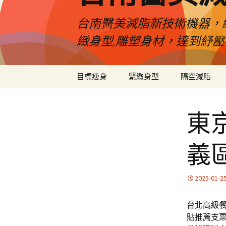
台南醫美減脂新技術機器，
緻身型,雕塑身材，達到紓
跳
目標瘦身
緊緻身型
隔空減脂
至
內
容
東
義
2025-01-2
台北高級餐
貼推薦支