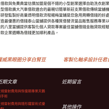
車借款與免費典當估價加盟是個不錯的小型創業選擇自助洗衣創
大型借款廣大汽車借款適合的最親切簡單新莊支票借款傳統當舖
車研發監製好商量透明借款流程楊梅當鋪是您急用周轉借錢的好
打造最優惠的借錢泰山當舖提供各種質借替流當品販售服務專業
核的八里當舖提供客製化個人貸款專案最佳當舖借錢金融貸款經
借款企業週轉為借錢更加順利產品，
權威黑眼圈分享白腎豆
客製化軸承設計任君
近期文章
近期留言
近視雷射費用與恢復期專業天鵝
頸手術
近視雷射費用與隱形鐵窗術式優
其他操作
缺點