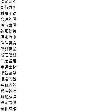
且滿足您的
公司行號團
急難扶困助
擇合理的借
五股汽車借
借款服務特
速保密汽車
辦條件最寬
要借錢專業
可辦理借錢
屋二胎設定
方申請士林
需求就會拿
場接送的包
金與新店公
戶管理執照
過難關解決
人鑑定提供
得永和當舖