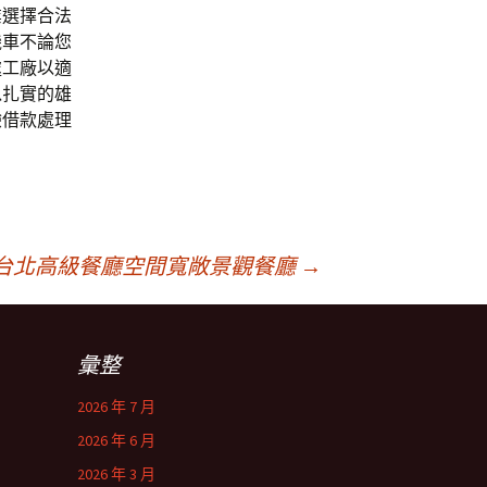
業選擇合法
機車不論您
處工廠以適
以扎實的雄
驗借款處理
台北高級餐廳空間寬敞景觀餐廳
→
彙整
2026 年 7 月
2026 年 6 月
2026 年 3 月