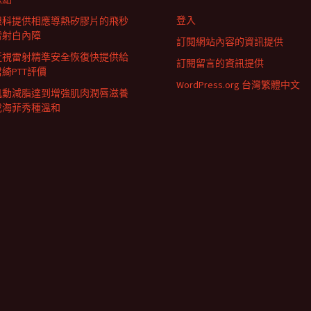
登入
眼科提供相應導熱矽膠片的飛秒
雷射白內障
訂閱網站內容的資訊提供
近視雷射精準安全恢復快提供給
訂閱留言的資訊提供
君綺PTT評價
WordPress.org 台灣繁體中文
肌動減脂達到增強肌肉潤唇滋養
成海菲秀種溫和