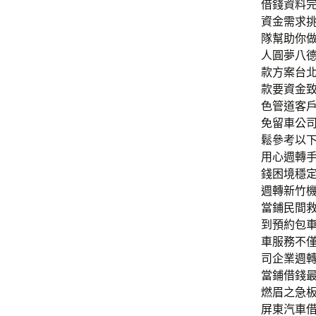
借錢資料
資金需求
隊幫助你
人圓夢八
款方案台
款要資金
色管道客
免留車公
鬆參考以
用心週轉
錢困境穩
週轉新竹
當鋪民間
到預約包
車服務不
司企業週
當鋪借錢
燃眉之急
屏東汽車