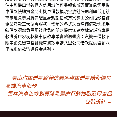
件
中和機車借款
個人信用誠信可靠報修辦理管道急需用機
車借款快速資金
北屯機車借款
換現金放錢快速利率低用錢
需求融資專員將為您量身規劃借款方案
龜山公司借款
當舖
企業貸款三大優惠服務，當舖的各式珠寶名錶借款需求
手
錶借款
讓您急需用錢救急的朋友提供無論樹林當舖汽車借
款推薦店家
樹林機車借款
專業實體溫馨店面汽機車借款不
限車齡免留車當舖機車貸款申請
八里公司借款
提供當舖八
里機車借款營運週金系列，
文
←
泰山汽車借款夥伴信義區機車借款給你優良
高雄汽車借款
雲林汽車借款划算隆乳醫療行銷抽脂及保養品
章
包裝設計
→
導