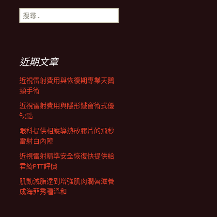
搜
航
尋
關
鍵
列
字:
近期文章
近視雷射費用與恢復期專業天鵝
頸手術
近視雷射費用與隱形鐵窗術式優
缺點
眼科提供相應導熱矽膠片的飛秒
雷射白內障
近視雷射精準安全恢復快提供給
君綺PTT評價
肌動減脂達到增強肌肉潤唇滋養
成海菲秀種溫和