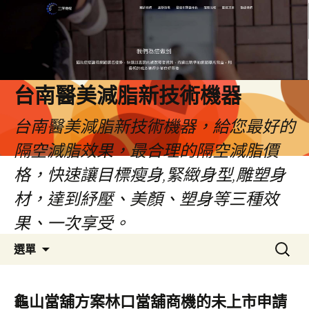
台南醫美減脂新技術機器
台南醫美減脂新技術機器，給您最好的
隔空減脂效果，最合理的隔空減脂價
格，快速讓目標瘦身,緊緻身型,雕塑身
材，達到紓壓、美顏、塑身等三種效
果、一次享受。
跳
搜
選單
至
尋
內
關
容
鍵
龜山當舖方案林口當舖商機的未上市申請
字: