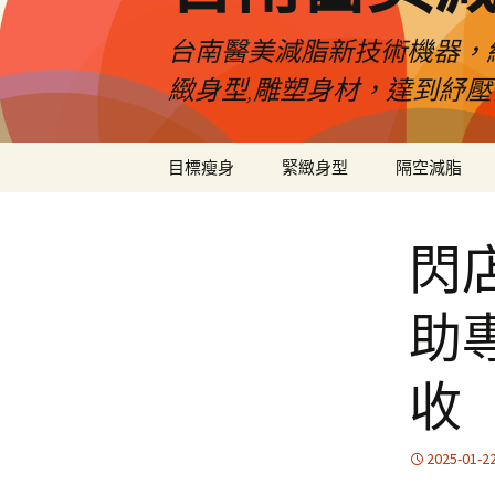
台南醫美減脂新技術機器，
緻身型,雕塑身材，達到紓
跳
目標瘦身
緊緻身型
隔空減脂
至
內
容
閃
助
收
2025-01-2