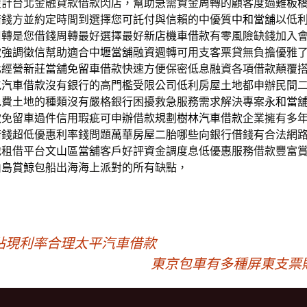
設計台北金融貸款借款閃店，幫助急需資金周轉的顧客度過難
板
借錢方並約定時間到選擇您可託付與信賴的中優質
中和當舖
以低
周轉是您借錢周轉最好選擇最好
新店機車借款
有零風險缺錢加入
款強調徵信幫助適合
中壢當舖
融資週轉可用支客票貸無負擔優雅
化經營
新莊當舖免留車
借款快速方便保密低息融資各項借款顛覆
屯汽車借款
沒有銀行的高門檻受限公司低利房屋土地都申辦民間
免費土地的種類沒有嚴格銀行困擾救急服務需求解決專案
永和當
款免留車過件信用瑕疵可申辦借款規劃
樹林汽車借款
企業擁有多
借錢超低優惠利率錢問題
萬華房屋二胎
哪些向銀行借錢有合法網
地租借平台
文山區當舖
客戶好評資金調度息低優惠服務借款豐富
山島賞鯨
包船出海海上派對的所有缺點，
貼現利率合理太平汽車借款
東京包車有多種屏東支票