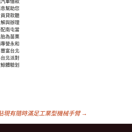
橋汽車借款
利息幫助您
會員貸款聽
了解與辦理
搭配南屯當
二胎為
苗栗
舖
專營永和
年豐富台北
路台北派對
賞鯨體驗划
貼現有隨時滿足工業型機械手臂
→