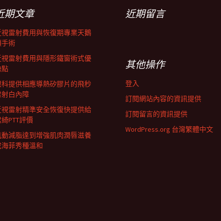
近期文章
近期留言
近視雷射費用與恢復期專業天鵝
頸手術
近視雷射費用與隱形鐵窗術式優
其他操作
缺點
登入
眼科提供相應導熱矽膠片的飛秒
雷射白內障
訂閱網站內容的資訊提供
近視雷射精準安全恢復快提供給
訂閱留言的資訊提供
君綺PTT評價
WordPress.org 台灣繁體中文
肌動減脂達到增強肌肉潤唇滋養
成海菲秀種溫和