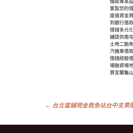
借款
專業
客製您的
度過資金
到銀行借
借錢多元
舖提供
南
土地二胎
汽機車借
借錢經驗
場融資場
算宜蘭
龜
文
←
台北當舖現金救急站台中支票
章