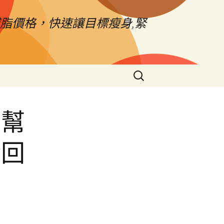
脂價格，快速讓目標瘦身,緊
搜
尋
關
鍵
舖幫
字:
金回