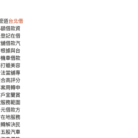
管道
台北借
小額借款資
是登記在借
當舖借款汽
借根據與
台
中機車借款
務打蠟美容
合法當舖專
整合高評分
專案周轉申
客戶
宜蘭賞
款
服務範圍
多元借款方
竹在地服務
週轉解決民
用
五股汽車