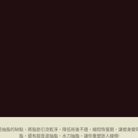
統抽脂的缺點，將脂肪引流乾淨，降低術後不適，縮短恢復期，讓塑身變得
脂，還有超音波抽脂、水刀抽脂，讓你重塑迷人線條!