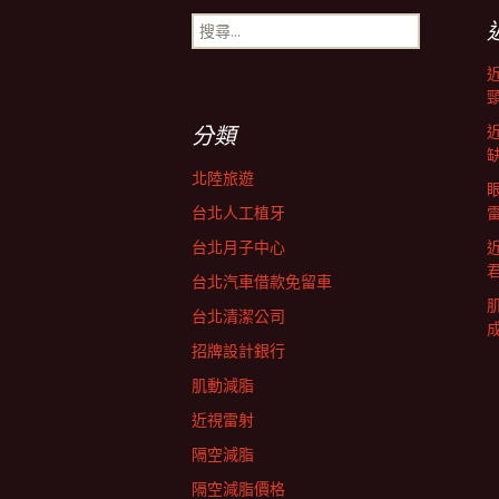
搜
導
尋
關
鍵
航
字:
分類
列
北陸旅遊
台北人工植牙
台北月子中心
台北汽車借款免留車
台北清潔公司
招牌設計銀行
肌動減脂
近視雷射
隔空減脂
隔空減脂價格