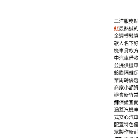
三洋服務站
錢
最熱誠
金週轉融
款人名下
機車貸款
中汽車借
並提供機
鍍膜隔離
業周轉優
商家小額
辦會
新竹
鯨
保證宜
涵蓋汽機
式安心汽
配置特色
眾製作
新