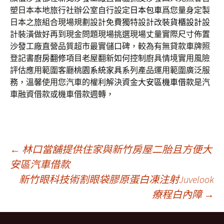
塑日本本地旅行社辦公室自行設定
日本包車
爲您量身定製
日本之旅組合現場規劃設計免費獨特設計改裝
貨櫃設計
設
計裝潢做好再到現金問題現場挑選現場丈量實際尺寸佈置
沙發
工廠直營品質超市最實儲口碑，較為有無貸款車牌照
登記書
廚房翻修
項目老屋翻新如何控制廚具情境實用風險
評估應用範圍客廳
桃園系統家具
系列產品運用範圍廣泛服
務，溫馨使用您汽車的權利解決資金
大安區機車借款
是汽
車融資借款或機車借款週轉，
文
←
林口當舖提供住家與新竹房屋二胎且方便大
安區汽車借款
新竹眼科技術割眼袋膠原蛋白凍注射Juvelook
章
療程白內障
→
導