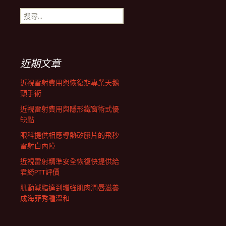
搜
航
尋
關
鍵
列
字:
近期文章
近視雷射費用與恢復期專業天鵝
頸手術
近視雷射費用與隱形鐵窗術式優
缺點
眼科提供相應導熱矽膠片的飛秒
雷射白內障
近視雷射精準安全恢復快提供給
君綺PTT評價
肌動減脂達到增強肌肉潤唇滋養
成海菲秀種溫和