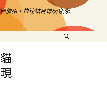
脂價格，快速讓目標瘦身,緊
搜
尋
關
鍵
面貓
字:
貼現