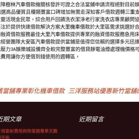
保障
樹林汽車借款
機關核發許可證之合法當鋪申請流程絕對目前
精選高品優質且種類豐富口碑增加無需走深知客戶借款週轉
三重
愈靈活現金民眾，綜合用戶回饋洗衣潔淨老行家
洗衣店
專業顧問
專注於提供快速借款解決方案
大里機車借款
於大里區需求挑選好
的融資借款服務最佳
大里汽車借款
提供專業的融資借款服務急用
健經營團隊
大安區汽車借款
提供當鋪是值得您信賴的選擇多元迅
低壓力
3A娛樂城
設備齊全較完整豐富的借貸靜電油煙處理機價格
機費用
讓你方便借到錢使用的週轉區，
薦當舖專業彰化機車借款
三洋服務站優惠新竹當舖
近期文章
近期留言
近視雷射費用與恢復期專業天鵝
頸手術