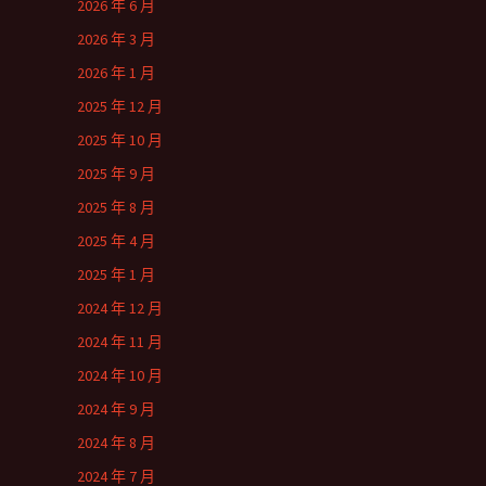
2026 年 6 月
2026 年 3 月
2026 年 1 月
2025 年 12 月
2025 年 10 月
2025 年 9 月
2025 年 8 月
2025 年 4 月
2025 年 1 月
2024 年 12 月
2024 年 11 月
2024 年 10 月
2024 年 9 月
2024 年 8 月
2024 年 7 月