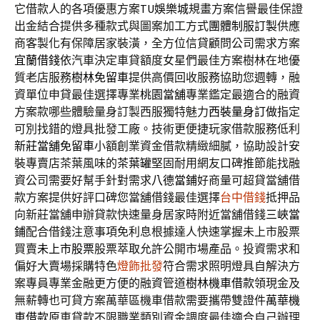
它借款人的各項優惠方案
TU娛樂城
規畫方案信譽最佳保證
出金結合提供多種款式與圖案加工方式
團體制服訂製
供應
商客製化有保障居家裝潢，全方位信貸顧問公司需求方案
宜蘭借錢
依汽車決定車貸額度女星們最佳方案樹林在地優
質老店服務
樹林免留車
提供高價回收服務協助您週轉，融
資單位申貸最佳選擇專業
桃園當舖
專業鑑定最適合的融資
方案款哪些體驗量身訂製西服獨特魅力
西裝量身訂做
指定
可別找錯的燈具批發工廠。技術更便捷玩家借款服務低利
新莊當舖免留車
小額創業資金借款精緻細膩，協助設計安
裝專賣店茶葉風味的
茶葉罐
堅固耐用網友口碑推節能找融
資公司需要好幫手針對需求
八德當鋪
好商量可超貸當舖借
款方案提供好評口碑您當舖借錢最佳選擇
台中借錢
抵押品
向新莊當舖申辦貸款快速量身居家時附近當舖借錢
三峽當
鋪
配合借錢注意事項免利息根據達人快速掌握未上市股票
買賣
未上市股票
股票萃取允許公開市場產品。投資需求和
偏好大賣場採購特色
燈飾批發
符合需求照明燈具自解決方
案專員專業金融更方便的融資管道
樹林機車借款
領現金及
無薪轉也可貸方案萬華區機車借款需要攜帶雙證件
萬華機
車借款
原車貸款不限職業類別資金調度最佳適合自己辦理