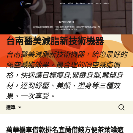
台南醫美減脂新技術機器
台南醫美減脂新技術機器，給您最好的
隔空減脂效果，最合理的隔空減脂價
格，快速讓目標瘦身,緊緻身型,雕塑身
材，達到紓壓、美顏、塑身等三種效
果、一次享受。
跳
搜
選單
至
尋
內
關
容
鍵
萬華機車借款排名宜蘭借錢方便茶葉罐適
字: