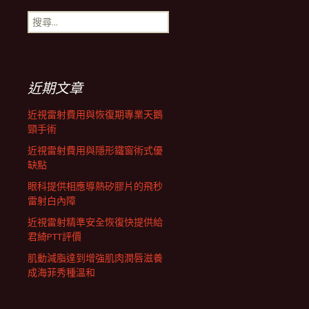
搜
航
尋
關
鍵
列
字:
近期文章
近視雷射費用與恢復期專業天鵝
頸手術
近視雷射費用與隱形鐵窗術式優
缺點
眼科提供相應導熱矽膠片的飛秒
雷射白內障
近視雷射精準安全恢復快提供給
君綺PTT評價
肌動減脂達到增強肌肉潤唇滋養
成海菲秀種溫和