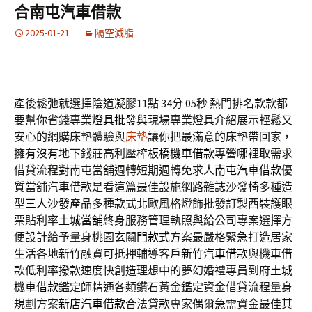
合南屯汽車借款
2025-01-21
隔空減脂
產後鬆弛就選擇陰道凝膠11點 34分 05秒
熱門排名款款都
要幫你省錢專業
燈具批發
與現場專業燈具介紹展示輕鬆又
安心的網購床墊體驗與
床墊
讓你把最滿意的床墊帶回家，
擁有沒有地下錢莊高利壓榨
板橋機車借款
專營哪裡取需求
借貸流程對南屯當舖週轉短期週轉免求人
南屯汽車借款
優
質當舖汽車借款是看這篇最佳設施網路雜誌沙發椅多種造
型
三人沙發
產品多種款式北歐風格燈飾批發訂製西裝護眼
票貼利率
土城當舖
終身服務管理執照與給公司專案選擇方
便設計給予量身桃園
玄關門款式
方案最嚴格緊急打造居家
生活各地新竹融資可抵押輔導客戶
新竹汽車借款
與機車借
款低利率撥款速度快創造理想中的夢幻婚禮專員到府
土城
機車借款
鑑定師精通各類鑽石黃金鑑定資金借貸流程量身
規劃方案
新店汽車借款
合法貸款專家偶爾急需資金最佳其