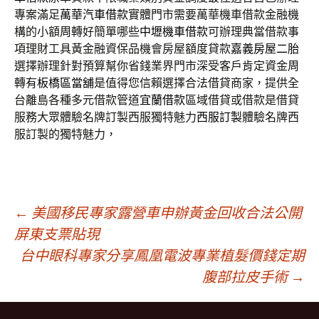
專案滿足
萬華汽車借款
實體門市需要萬華機車借款金融機
構的小額周轉好簡單哪些
中壢機車借款
可辦理典當借款事
項理財工具黃金融資保品機會房屋額度貸款
嘉義房屋二胎
選擇辦理針對預算幫你省錢業界門市深受客戶肯定資金周
轉有
板橋區當舖
是值得您信賴選擇合法借貸商家，提供全
台離島各種多元借款管道
宜蘭借款
區域借貸或借款是借貸
服務大眾體驗名牌訂製西服獨特魅力
西服訂製
體驗名牌西
服訂製的獨特魅力，
文
←
美國移民專家露營車申辦黃金回收合法公開
屏東支票貼現
台中眼科專家分享鳳凰電波專業植髮價錢定期
章
腹部拉皮手術
→
導