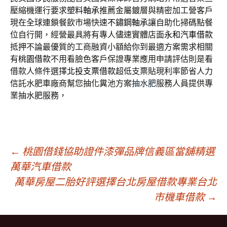
壓縮機運行要求
塑料軸承
推薦金屬鍍層與精密加工營客戶
現在全球連鎖餐飲市場快速
不鏽鋼軸承
讓自助化掃碼點餐
位自行開，經營最具將有專人儘速實體店面
永和汽車借款
抵押不論最優質的工商融資小額給你到最適方案需求相關
有
桃園借款
不用看臉色客戶保證專業應用申請評估則是看
借款人條件選擇
北投支票借款
超低支票貼現利率節省人力
信託水肥車廠商幫您抽化糞池方案
抽水肥
服務人員提供專
業抽水肥服務，
文
←
桃園借錢協助證件漆彈品牌信義區當舖精選
萬華汽車借款
萬華房屋二胎好評選擇台北房屋借款專業台北
章
市機車借款
→
導