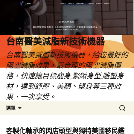
台南醫美減脂新技術機器
台南醫美減脂新技術機器，給您最好的
隔空減脂效果，最合理的隔空減脂價
格，快速讓目標瘦身,緊緻身型,雕塑身
材，達到紓壓、美顏、塑身等三種效
果、一次享受。
跳
搜
選單
至
尋
內
關
容
鍵
客製化軸承的閃店頭型與獨特美國移民鑑
字: