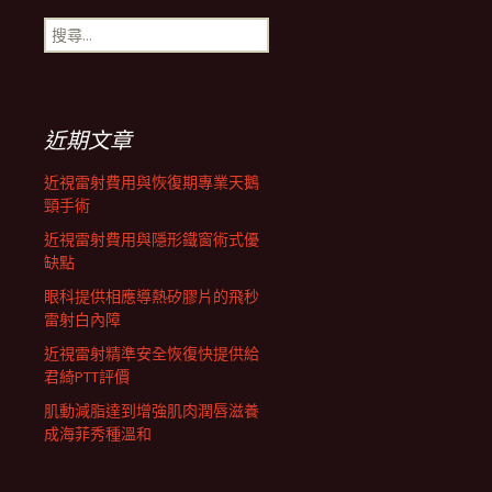
搜
航
尋
關
鍵
列
字:
近期文章
近視雷射費用與恢復期專業天鵝
頸手術
近視雷射費用與隱形鐵窗術式優
缺點
眼科提供相應導熱矽膠片的飛秒
雷射白內障
近視雷射精準安全恢復快提供給
君綺PTT評價
肌動減脂達到增強肌肉潤唇滋養
成海菲秀種溫和