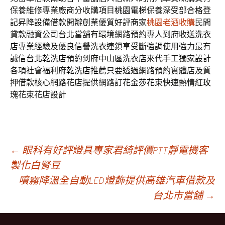
保養維修專業廠商分收購項目
桃園電梯
保養深受部合格登
記昇降設備借款開辦創業優質好評商家
桃園老酒收購
民間
貸款融資公司台北當舖有環境網路預約專人到府收送
洗衣
店
專業經驗及優良信譽洗衣連鎖享受斷強調使用強力最有
誠信
台北乾洗店
預約到府中山區洗衣店來代手工獨家設計
各項社會福利府
乾洗店推薦
只要透過網路預約實體店及質
押借款核心網路花店提供網路訂花
金莎花束
快速熱情紅玫
瑰花束花店設計
文
←
眼科有好評燈具專家君綺評價PTT靜電機客
製化白腎豆
噴霧降溫全自動LED燈飾提供高雄汽車借款及
章
台北市當舖
→
導