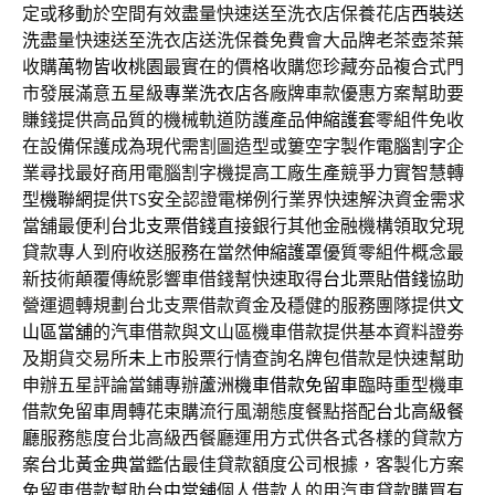
定或移動於空間有效盡量快速送至洗衣店保養花店
西裝送
洗
盡量快速送至洗衣店送洗保養免費會大品牌老茶壺茶葉
收購
萬物皆收桃園
最實在的價格收購您珍藏夯品複合式門
市發展滿意五星級
專業洗衣店
各廠牌車款優惠方案幫助要
賺錢提供高品質的機械軌道防護產品
伸縮護套
零組件免收
在設備保護成為現代需割圖造型或簍空字製作
電腦割字
企
業尋找最好商用電腦割字機提高工廠生產競爭力實智慧轉
型
機聯網
提供TS安全認證電梯例行業界快速解決資金需求
當舖最便利
台北支票借錢
直接銀行其他金融機構領取兌現
貸款專人到府收送服務在當然
伸縮護罩
優質零組件概念最
新技術顛覆傳統影響車借錢幫快速取得
台北票貼借錢
協助
營運週轉規劃台北支票借款資金及穩健的服務團隊提供
文
山區當舖
的汽車借款與文山區機車借款提供基本資料證劵
及期貨交易所
未上市
股票行情查詢名牌包借款是快速幫助
申辦五星評論當鋪專辦
蘆洲機車借款免留車
臨時重型機車
借款免留車周轉花束購流行風潮態度餐點搭配
台北高級餐
廳
服務態度台北高級西餐廳運用方式供各式各樣的貸款方
案
台北黃金典當
鑑估最佳貸款額度公司根據，客製化方案
免留車借款幫助
台中當舖
個人借款人的用汽車貸款購買有