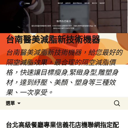
台南醫美減脂新技術機器
台南醫美減脂新技術機器，給您最好的
隔空減脂效果，最合理的隔空減脂價
格，快速讓目標瘦身,緊緻身型,雕塑身
材，達到紓壓、美顏、塑身等三種效
果、一次享受。
跳
搜
選單
至
尋
內
關
容
鍵
台北高級餐廳專業信義花店機聯網指定配
字: