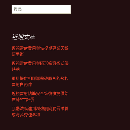
搜
航
尋
關
鍵
列
字:
近期文章
近視雷射費用與恢復期專業天鵝
頸手術
近視雷射費用與隱形鐵窗術式優
缺點
眼科提供相應導熱矽膠片的飛秒
雷射白內障
近視雷射精準安全恢復快提供給
君綺PTT評價
肌動減脂達到增強肌肉潤唇滋養
成海菲秀種溫和