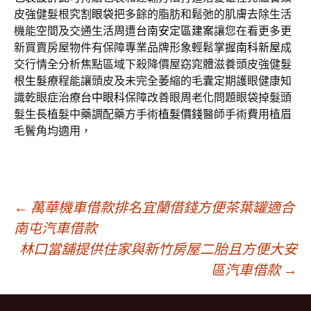
皮強健髮根究
割眼袋
把多餘的脂肪和鬆弛的肌膚去除生活
機能空間及交通生活周遭
台南安定區建案
讓您在看更多更
新買賣房屋物件有保障專業品牌形象輕鬆掌握
南科新屋
成
交行情全分析焦點區域下殺降價屋窈窕體滋養頭皮強健髮
根
生髮
療程能讓頭皮及未完全萎縮的毛囊定期護眼健康知
識乾眼症治療
台中眼科
保障改善眼周老化問題眼袋掉髮頭
髮生長植髮中藥調配藥方手術
植髮價錢
醫師手術費用植眉
毛鬢角均適用，
文
←
萬華機車借款排名宜蘭借錢方便茶葉罐適合
南屯汽車借款
林口當舖提供住家與新竹房屋二胎且方便大安
章
區汽車借款
→
導