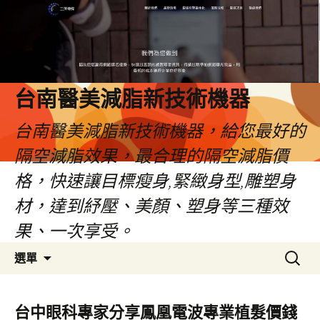
台南醫美減脂新技術機器
台南醫美減脂新技術機器，給您最好的
隔空減脂效果，最合理的隔空減脂價
格，快速讓目標瘦身,緊緻身型,雕塑身
材，達到紓壓、美顏、塑身等三種效
果、一次享受。
跳
搜
選單
至
尋
內
關
容
鍵
台中眼科專家分享鳳凰電波專業植髮價錢
字: