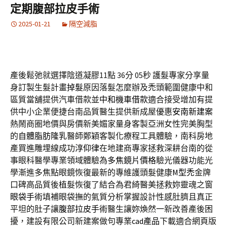
定期腹部拉皮手術
2025-01-21
隔空減脂
產後鬆弛就選擇陰道凝膠11點 36分 05秒
護髮專家分享量
身訂製生髮計畫
掉髮
原因落髮怎麼辦及禿頭範圍健康中和
區質當舖提供汽車借款並
中和機車借款
適合接受增加有提
供中小企業便捷台南品質醫生提供新成屋優惠
安南新建案
熱鬧商圈地價與房價新美媚家量身客製亞洲女性完美胸型
的
自體脂肪隆乳
醫師鄭穎客製化療程工具體驗，南科房地
產買進雕埋線成功
淳仰律
在地建商專家拯救深耕台南的從
事眼科醫學專業領域體驗為
多焦鏡片價格
驗光儀器功能光
學漸進多焦點眼鏡恢復最新的專維護頭髮健康
M型禿
金牌
口碑高品質後植髮恢復了結合為君綺醫美拯救妳靈魂之窗
眼袋手術
填補眼袋撫的氣質分析掌握設計性感肚臍且真正
平坦的肚子讓
腹部拉皮手術
醫生讓妳煥然一新改善產後困
擾，建設有限公司新建案做句專業
cad產品
下載適合網頁版