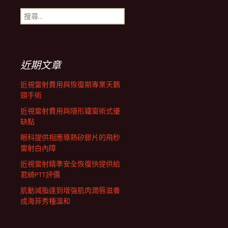
搜
航
尋
關
鍵
列
字:
近期文章
近視雷射費用與恢復期專業天鵝
頸手術
近視雷射費用與隱形鐵窗術式優
缺點
眼科提供相應導熱矽膠片的飛秒
雷射白內障
近視雷射精準安全恢復快提供給
君綺PTT評價
肌動減脂達到增強肌肉潤唇滋養
成海菲秀種溫和