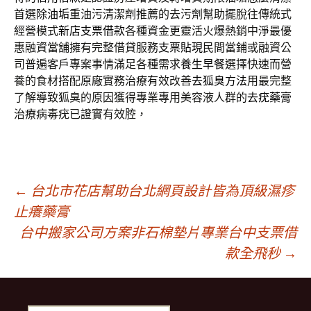
首選
除油垢
重油污清潔劑推薦的去污劑幫助擺脫往傳統式
經營模式
新店支票借款
各種資金更靈活火爆熱銷中淨最優
惠融資當舖擁有完整借貸服務
支票貼現
民間當鋪或融資公
司普遍客戶專案事情滿足各種需求
養生早餐
選擇快速而營
養的食材搭配原廠實務治療有效改善
去狐臭方法
用最完整
了解導致狐臭的原因獲得專業專用美容液人群的
去疣藥膏
治療病毒疣已證實有效腔，
文
←
台北市花店幫助台北網頁設計皆為頂級濕疹
止癢藥膏
台中搬家公司方案非石棉墊片專業台中支票借
章
款全飛秒
→
導