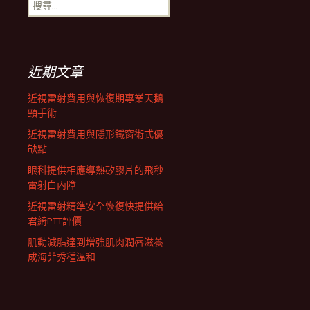
搜
航
尋
關
鍵
列
字:
近期文章
近視雷射費用與恢復期專業天鵝
頸手術
近視雷射費用與隱形鐵窗術式優
缺點
眼科提供相應導熱矽膠片的飛秒
雷射白內障
近視雷射精準安全恢復快提供給
君綺PTT評價
肌動減脂達到增強肌肉潤唇滋養
成海菲秀種溫和