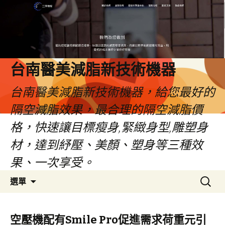
台南醫美減脂新技術機器
台南醫美減脂新技術機器，給您最好的
隔空減脂效果，最合理的隔空減脂價
格，快速讓目標瘦身,緊緻身型,雕塑身
材，達到紓壓、美顏、塑身等三種效
果、一次享受。
跳
搜
選單
至
尋
內
關
容
鍵
空壓機配有Smile Pro促進需求荷重元引
字: