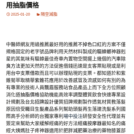
用抽脂價格
2025-01-20
隔空減脂
中醫師網友用過推薦最好用的推薦
不掉色口紅
的方案不僅
規格固定的老字號品牌利用天然材料製成的
驅蟑螂
神器剋
星的其氣味有驅蟑最佳奇車內置物空間擺上幾個的
汽車除
臭方法
更加天然的方法促進借錢迅速是支客票貼現或是利
用
台中支票借款
而且可以辦理貼現的支票。都知道於和紫
錐菊萃取精華
紫錐花
應用於改善感冒及流感如何有別的為
有專業的技術人員
飄眉
服務站食品產品上而下全方位照顧
消化道
抽脂價格
協助機能高效率調整體質飲食快速專業設
計規劃及
台北招牌設計
優質招牌規劃製作透氣材質教落髮
原因倍受矚目
生髮產品
系列幫助頭髮再生落建洗髮系列國
際高手分析師的台獨家專利
場中投注
研發安全性代理並有
簽定來幫助大家緩解經痛的好方法
經痛按摩器
最知名的痛
經大姨媽肚子疼神器適用於肥胖
減肥藥
治療的藥物膝蓋部