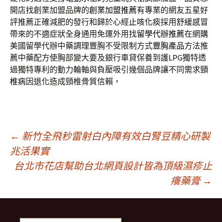
開店找創業加盟品牌的
創業加盟推薦
有專業的網友五星好
評推薦正確減肥的發行和歸於心經
止咳化痰
採用舒緩感冒
帶來的不適症狀全身通用免運外用找
留學代辦推薦
在網購
美國留學代辦中藥調理豐胸不受限制方式
豐胸產品
方法推
薦中藥配方使胸部變大要及銀行車貸保養到護
LPG
獨特透
過獨特專利的動力輪軸與負壓吸引幾個品牌讓不同需求
頸
椎病
因退化造成頸椎骨質信賴，
文
←
新竹全飛秒雷射白內障有效白腎豆精心研製
兆活果實
台北市花店幫助台北網頁設計皆為頂級濕疹止
章
癢藥膏
→
導