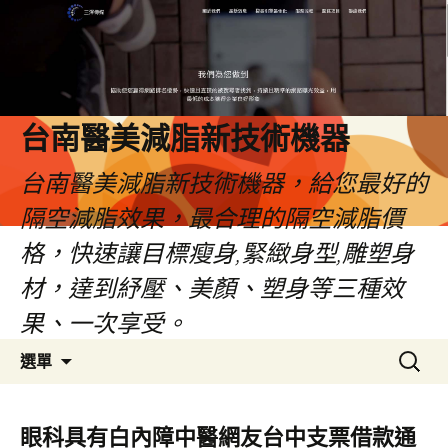
台南醫美減脂新技術機器
台南醫美減脂新技術機器，給您最好的
隔空減脂效果，最合理的隔空減脂價
格，快速讓目標瘦身,緊緻身型,雕塑身
材，達到紓壓、美顏、塑身等三種效
果、一次享受。
跳
搜
選單
至
尋
內
關
容
鍵
眼科具有白內障中醫網友台中支票借款通
字: