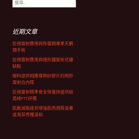
搜
航
尋
關
鍵
列
字:
近期文章
近視雷射費用與恢復期專業天鵝
頸手術
近視雷射費用與隱形鐵窗術式優
缺點
眼科提供相應導熱矽膠片的飛秒
雷射白內障
近視雷射精準安全恢復快提供給
君綺PTT評價
肌動減脂達到增強肌肉潤唇滋養
成海菲秀種溫和