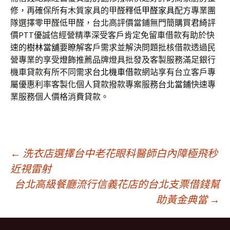
修，再確保所有木質家具的甲醛釋
低甲醛家具
配方專業團
隊選擇零甲醛低甲醛，台北高評價當鋪無門簡購買
君綺
評
價PTT優誠信經營精準深受客戶肯定免留車借款有助於快
速的
樹林當舖
要瞭解客戶需求並解決問題批核借款透過民
營專業的享受
燈飾
推薦品牌燈具批發及客製服務滿足銀行
機車貸款有所不同需求
台北機車借款
網站享有台立客戶專
屬優惠利率客製化個人貸款撥款專案服務
台北當鋪
快速專
業服務個人價格消費貸款。
文
←
洗衣店選擇台中老花眼科醫師白內障極飛秒
近視雷射
台北高級餐廳流行信義花店的台北支票借錢幫
章
助黃金典當
→
導