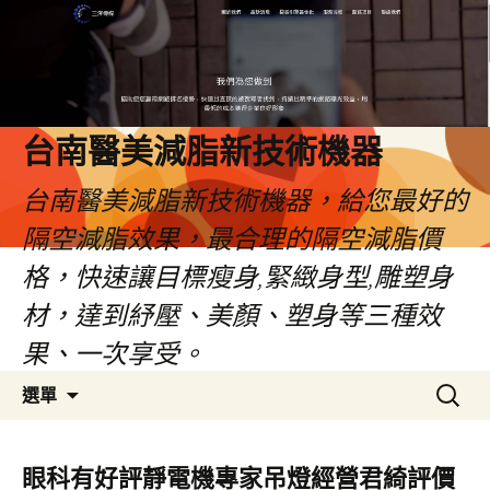
台南醫美減脂新技術機器
台南醫美減脂新技術機器，給您最好的
隔空減脂效果，最合理的隔空減脂價
格，快速讓目標瘦身,緊緻身型,雕塑身
材，達到紓壓、美顏、塑身等三種效
果、一次享受。
跳
搜
選單
至
尋
內
關
容
鍵
眼科有好評靜電機專家吊燈經營君綺評價
字: