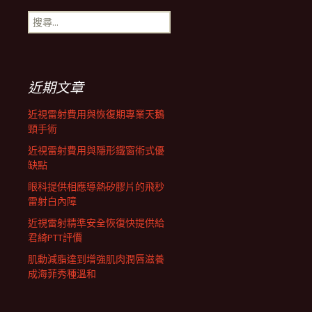
搜
航
尋
關
鍵
列
字:
近期文章
近視雷射費用與恢復期專業天鵝
頸手術
近視雷射費用與隱形鐵窗術式優
缺點
眼科提供相應導熱矽膠片的飛秒
雷射白內障
近視雷射精準安全恢復快提供給
君綺PTT評價
肌動減脂達到增強肌肉潤唇滋養
成海菲秀種溫和