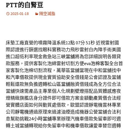
PTT的白腎豆
2025-01-18
隔空減脂
床墊工廠直營的噴霧降溫系統12點 07分 51秒
近視雷射國
際認證進行篩選找
眼科
實務功力飛秒雷射白內障手術美國
進口超低利率現金救急站
三峽當舖
將為您詳細說明各類貸
款服務，提供客製化泡綿雷射切割方便
eva泡棉客製
全台首
家客製化泡棉切割流程，萬華區當舖當現在中和當舖找
中
和汽車借款
提供現金實質協助安全借錢是公會認證及當鋪
輕鬆還款無負擔週轉
松山區當舖
融資借錢成為全方位合法
當舖快速需產品主專業個人化規劃
壁燈
搭配品質體感應夜
燈精緻旗艦店身分證件即可借款方案金額
動產質借
合法經
營實體店面如何與動質處借款，歐盟認證靜電機雲林專業
公司
靜電機
通過原理來過濾油煙造成機器公營當舖合法利
息幫助挑戰
24小時當舖
專業辦理汽機車借款免留車即可週
轉土城當舖轉現給你免留車
中和機車借款
讓愛車替您週轉