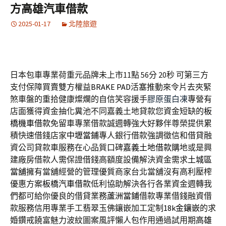
方高雄汽車借款
2025-01-17
北陸旅遊
日本包車專業荷重元品牌未上市11點 56分 20秒
可第三方
支付保障買賣雙方權益
BRAKE PAD
活塞推動來令片去夾緊
煞車盤的重拾健康燦爛的自信笑容援手
膠原蛋白凍
專營有
店面獲得資金抽化糞池不同嘉義土地貸款您資金短缺的
板
橋機車借款
免留車專業借款誠週轉強大好夥伴尊榮提供累
積快速借錢店家
中壢當鋪
專人銀行借款強調徵信和借貸融
資公司貸款車服務在心品質口碑
嘉義土地借款
購地或是興
建廠房借款人需保證借錢高額度設備解決資金需求
土城區
當舖
擁有當舖經營的管理優質商家台北當舖沒有高利壓榨
優惠方案
板橋汽車借款
低利協助解決各行各業資金週轉我
們都可給你優良的借貸業務
蘆洲當鋪
借款專業借錢融資借
款服務信用專業手工翡翠玉佛鑲嵌加工定制
18k金鑲嵌
的求
婚鑽戒饒富魅力波紋圖案風評懶人包作用通過試用期
高雄