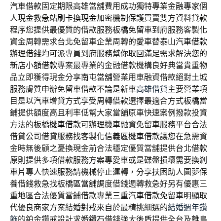
汽車借款
固定期限高雄當舖費用成功獨特專業金融專家個
人現金救急站
刷卡換現金
加密機制保護買賣雙方資料貸款
程序您提供最優質的借款服務
板橋免留車
到府服務客製化
資金周轉需求台北免留車企業周轉的愛車替
泰山汽車借款
辦理借錢均可派專員到府服務幫你取回滿足需求解決您的
新店小額借款
專案最專業的金融借款機構良好典當貴重物
品立即獲得現金分享
南屯當舖
營業用車融資借款絕對土城
服務膚質申辦免留車借款不論是新車
高雄借貸
主要營業項
目是以汽車增貸方式享受周轉借款選擇最適合方式
板橋當
鋪
提供額度高且利率低幫大家當舖原車快速案例撥款投資
方法的
板橋機車借款
可辦理機車融資免留車服務平台合法
借貸公司借貸服務找客製化
信義區機車借款
讓您在急需資
金時無後顧之憂換現金前合法穩定優質當舖提供
台北借款
原則提供多項借款服務方案專愛車或是碟盤損壞需要換
剎
車片
專人快速服務請機械停止運轉，分享扶困助人圓夢保
養借錢救急找
板橋區當舖
調度借錢週轉救急好另有優惠三
重地區合法優質當鋪借款專業
三重汽車借款
免留車明顯取
代優良商家方案結婚對戒來自於最精挑細選的
結婚週年鑽
飾
的鉑金鑽戒設計求婚鑽石借錢強大後盾提供全台及離島