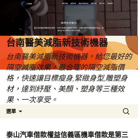
台南醫美減脂新技術機器
台南醫美減脂新技術機器，給您最好的
隔空減脂效果，最合理的隔空減脂價
格，快速讓目標瘦身,緊緻身型,雕塑身
材，達到紓壓、美顏、塑身等三種效
果、一次享受。
跳
搜
選單
至
尋
內
關
容
鍵
泰山汽車借款權益信義區機車借款是第三
字: