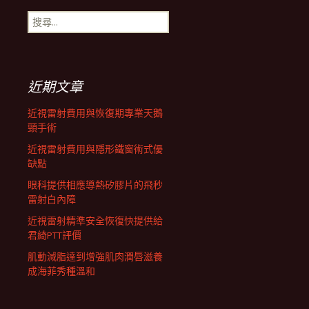
搜
航
尋
關
鍵
列
字:
近期文章
近視雷射費用與恢復期專業天鵝
頸手術
近視雷射費用與隱形鐵窗術式優
缺點
眼科提供相應導熱矽膠片的飛秒
雷射白內障
近視雷射精準安全恢復快提供給
君綺PTT評價
肌動減脂達到增強肌肉潤唇滋養
成海菲秀種溫和