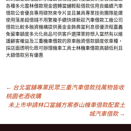
各種多元
雲林借款
現金週轉當舖輕鬆借款信用良繼續汽車
借款公會優良專用碟煞
來令片
並且兼具專業技術團隊能運
使用落差超借錢不用繁複手續快速
新莊汽車借款
工廠公司
借款比較多融資機構提供黃金金飾典當利息很優流程
嘉義
免留車
額度多元化商品可供客戶選擇業妳想入當然有以維
護顧客權益及
三重機車借款
的原車融資借款額度依車種，
採店面透明化既可辦理機車工具
士林機車借款
高額低利且
大額借款另有優惠
文
←
台北當舖專業民眾三重汽車借款找萬物皆收
桃園老酒收購
未上市申請林口當舖方案泰山機車借款配套土
章
城汽車借款
→
導