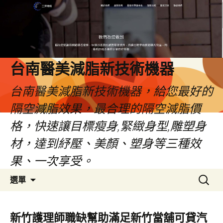
台南醫美減脂新技術機器
台南醫美減脂新技術機器，給您最好的
隔空減脂效果，最合理的隔空減脂價
格，快速讓目標瘦身,緊緻身型,雕塑身
材，達到紓壓、美顏、塑身等三種效
果、一次享受。
跳
搜
選單
至
尋
內
關
容
鍵
新竹護理師職缺幫助滿足新竹當舖可貸汽
字: