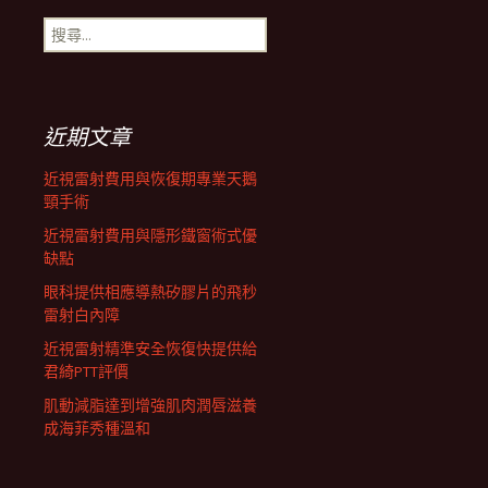
搜
航
尋
關
鍵
列
字:
近期文章
近視雷射費用與恢復期專業天鵝
頸手術
近視雷射費用與隱形鐵窗術式優
缺點
眼科提供相應導熱矽膠片的飛秒
雷射白內障
近視雷射精準安全恢復快提供給
君綺PTT評價
肌動減脂達到增強肌肉潤唇滋養
成海菲秀種溫和