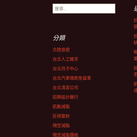
搜
導
尋
關
鍵
航
字:
分類
列
北陸旅遊
台北人工植牙
台北月子中心
台北汽車借款免留車
台北清潔公司
招牌設計銀行
肌動減脂
近視雷射
隔空減脂
隔空減脂價格