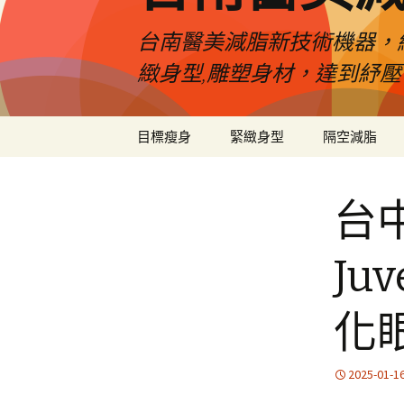
台南醫美減脂新技術機器，
緻身型,雕塑身材，達到紓
跳
目標瘦身
緊緻身型
隔空減脂
至
內
容
台
Ju
化
2025-01-1