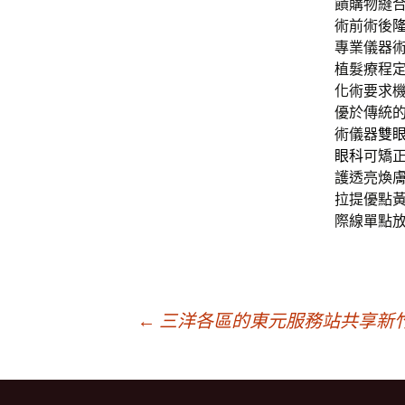
饋購物縫
術前術後
專業儀器
植髮療程
化術要求
優於傳統
術儀器
雙
眼科
可矯
護透亮煥
拉提優點
際線單點
文
←
三洋各區的東元服務站共享新
章