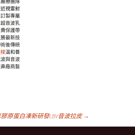
乳醫療團隊
程
近視雷射
您訂製專屬
障超音波乳
消費保護帶
更勝最新技
切術後傳統
飛梭
溫和養
電波與音波
短鼻廠商髮
膠原蛋白凍新研發LBV音波拉皮
→