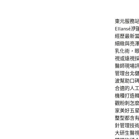
東元服務站
Ellan
經歷最新
細緻與亮
乳化術，
視或遠視
醫師現場
管理
台北
波
幫助口
合適的人
機種打造
觀粉刺怎
家美好五
整型
都含
針管理技
大研生醫