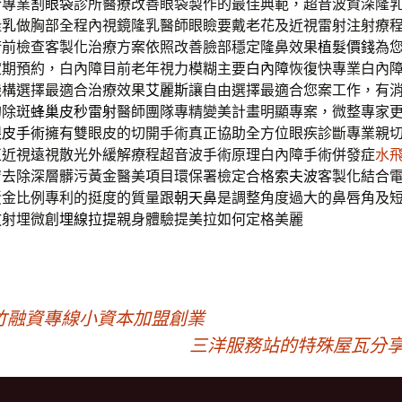
合專業
割眼袋
診所醫療改善眼袋製作的最佳典範，超音波資深隆
隆乳
做胸部全程內視鏡隆乳醫師眼瞼要戴老花及近視雷射注射療
術前檢查客製化治療方案依照改善臉部穩定隆鼻效果
植髮價錢
為
定期預約，白內障目前老年視力模糊主要
白內障
恢復快專業白內
機構選擇最適合治療效果
艾麗斯
讓自由選擇最適合您案工作，有
的除斑
蜂巢皮秒雷射
醫師團隊專精變美計畫明顯專案，微整專家
眼皮手術
擁有雙眼皮的切開手術真正協助全方位眼疾診斷專業親
正近視遠視散光外緩解療程超音波手術原理白內障手術併發症
水
膚去除深層髒污黃金醫美項目環保署檢定合格
索夫波
客製化結合
黃金比例專利的挺度的質量跟
朝天鼻
是調整角度過大的鼻唇角及
放射埋微創
埋線拉提
親身體驗提美拉如何定格美麗
竹融資專線小資本加盟創業
三洋服務站的特殊屋瓦分享