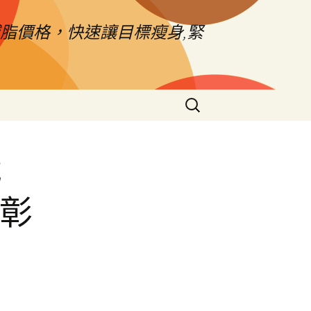
脂價格，快速讓目標瘦身,緊
搜
尋
關
鍵
戰
字:
業彰