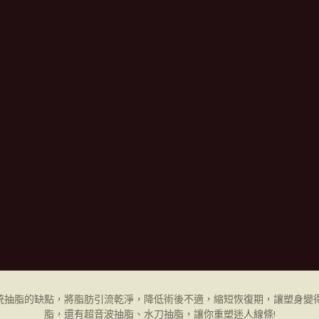
統抽脂的缺點，將脂肪引流乾淨，降低術後不適，縮短恢復期，讓塑身變得
脂，還有超音波抽脂、水刀抽脂，讓你重塑迷人線條!