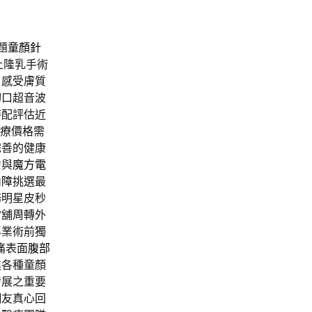
題
童顏針
上隆乳手術
日感受膚質
切口超音波
時配評估近
療價格需
完善的健康
垂與
魔方電
內障
挑選最
務明星皮秒
當舖周轉外
專業術前獨
痛表面
腹部
進各種童顏
發展之重要
網友真心回