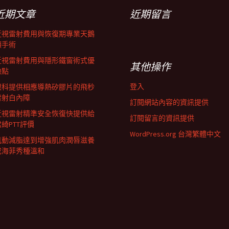
近期文章
近期留言
近視雷射費用與恢復期專業天鵝
頸手術
近視雷射費用與隱形鐵窗術式優
其他操作
缺點
登入
眼科提供相應導熱矽膠片的飛秒
雷射白內障
訂閱網站內容的資訊提供
近視雷射精準安全恢復快提供給
訂閱留言的資訊提供
君綺PTT評價
WordPress.org 台灣繁體中文
肌動減脂達到增強肌肉潤唇滋養
成海菲秀種溫和